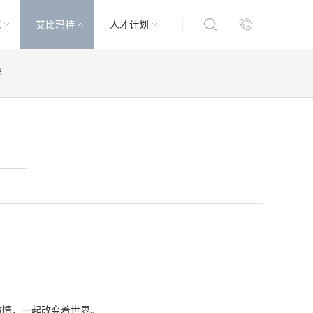
域
艾比玛特
人才计划
号
的创意和激情，一起改变着世界。