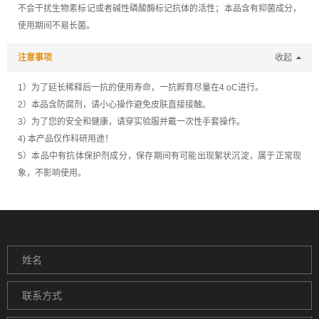
不会干扰生物素标记或者碱性磷酸酶标记抗体的活性；本品含有抑菌成分，
使用期间不易长菌。
注意事项
收起
1）为了延长稀释后一抗的使用寿命，一抗孵育尽量在4 oC进行。
2）本品含防腐剂，请小心操作避免皮肤直接接触。
3）为了您的安全和健康，请穿实验服并戴一次性手套操作。
4) 本产品仅作科研用途！
5）本品中有抗体保护剂成分，保存期间有可能出现絮状沉淀，属于正常现
象，不影响使用。