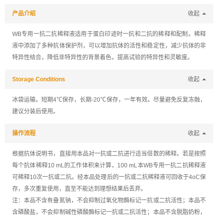
产品介绍
收起
WB专用一抗二抗稀释液适用于蛋白印迹时一抗和二抗的稀释和配制。稀释
液中添加了多种抗体保护剂，可以增加抗体的活性和稳定性，减少抗体的非
特异性结合，降低非特异性的背景着色，提高试验的特异性和灵敏度。
Storage Conditions
收起
冰袋运输。短期4℃保存，长期-20℃保存，一年有效。尽量避免反复冻融，
建议分装后使用。
操作流程
收起
根据抗体说明书，直接用本品对一抗或二抗进行适当倍数的稀释。若是按照
每个抗体稀释10 mL的工作体积来计算，100 mL本WB专用一抗二抗稀释液
可稀释10次一抗或二抗。经本品处理后的一抗或二抗稀释液可回收于4oC保
存，多次重复使用，直至不能达到理想结果后丢弃。
注：本品不含有叠氮钠，不会抑制过氧化物酶标记一抗或二抗活性；本品不
含磷酸盐，不会抑制碱性磷酸酶标记一抗或二抗活性；本品不含脱脂奶粉，