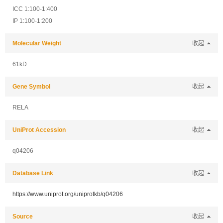
ICC 1:100-1:400
IP 1:100-1:200
Molecular Weight
收起
61kD
Gene Symbol
收起
RELA
UniProt Accession
收起
q04206
Database Link
收起
https://www.uniprot.org/uniprotkb/q04206
Source
收起