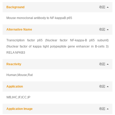
Background
收起
Mouse monoclonal antibody to NF-kappaB p65
Alternative Name
收起
Transcription factor p65 (Nuclear factor NF-kappa-B p65 subunit)
(Nuclear factor of kappa light polypeptide gene enhancer in B-cells 3)
RELA NFKB3
Reactivity
收起
Human,Mouse,Rat
Application
收起
WB,IHC,IF,ICC,IP
Application Image
收起