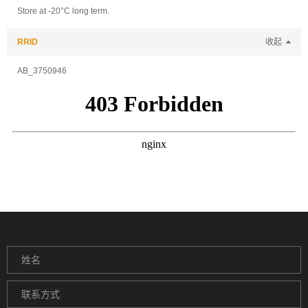
Store at -20°C long term.
RRID
收起
AB_3750946