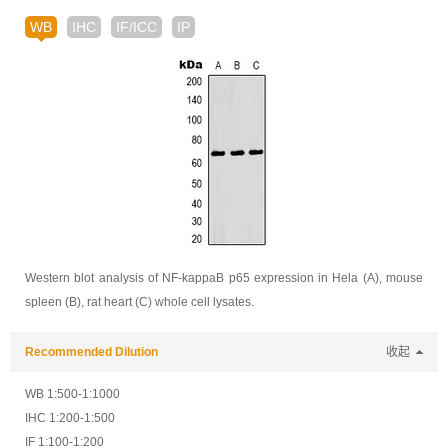
WB
IHC
IF/ICC
IP
Western blot analysis of NF-kappaB p65 expression in Hela (A), mouse
spleen (B), rat heart (C) whole cell lysates.
Recommended Dilution
收起
WB 1:500-1:1000
IHC 1:200-1:500
IF 1:100-1:200