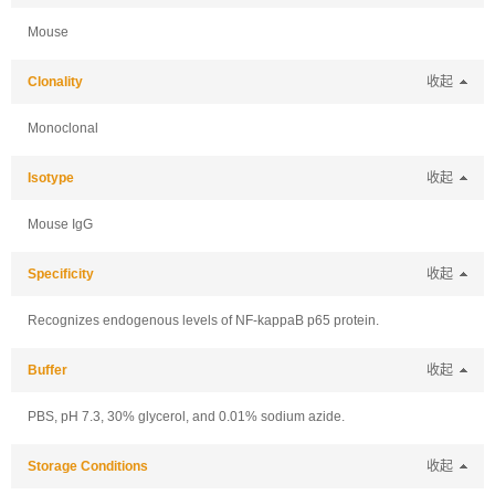
Mouse
Clonality
收起
Monoclonal
Isotype
收起
Mouse IgG
Specificity
收起
Recognizes endogenous levels of NF-kappaB p65 protein.
Buffer
收起
PBS, pH 7.3, 30% glycerol, and 0.01% sodium azide.
Storage Conditions
收起