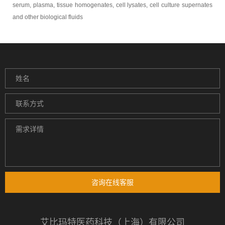
serum, plasma, tissue homogenates, cell lysates, cell culture supernates
and other biological fluids
咨询在线客服
艾比玛特医药科技（上海）有限公司