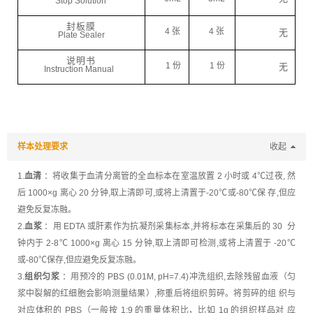
Stop
Solution
封板膜
4
张
4
张
无
Plate
Sealer
说明书
1
份
1
份
无
Instruction Manual
样本处理要求
收起
1.
血清
：将收集于血清分离管的全血标本在室温放置 2 小时或 4℃过夜, 然
后 1000×g 离心 20 分钟,取上清即可,或将上清置于-20℃或-80℃保 存,但应
避免反复冻融。
2.
血浆
：用 EDTA 或肝素作为抗凝剂采集标本,并将标本在采集后的 30 分
钟内于 2-8℃ 1000×g 离心 15 分钟,取上清即可检测,或将上清置于 -20℃
或-80℃保存,但应避免反复冻融。
3.
组织匀浆
：用预冷的 PBS (0.01M, pH=7.4)冲洗组织,去除残留血液（匀
浆中裂解的红细胞会影响测量结果）,称重后将组织剪碎。将剪碎的组 织与
对应体积的 PBS（一般按 1:9 的重量体积比，比如 1g 的组织样品对 应