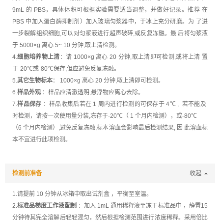
9mL 的 PBS，具体体积可根据实验需要适当调整，并做好记录。推荐 在
PBS 中加入蛋白酶抑制剂）加入玻璃匀浆器中，于冰上充分研磨。为 了进
一步裂解组织细胞,可以对匀浆液进行超声破碎,或反复冻融。最 后将匀浆液
于 5000×g 离心 5~ 10 分钟,取上清检测。
4.
细胞培养物上清
：请 1000×g 离心 20 分钟,取上清即可检测,或将上清 置
于-20℃或-80℃保存,但应避免反复冻融。
5.
其它生物标本
： 1000×g 离心 20 分钟,取上清即可检测。
6.
样品外观
：样品应清澈透明,悬浮物应离心去除。
7.
样品保存
：样品收集后若在 1 周内进行检测的可保存于 4℃ , 若不能及
时检测，请按一次使用量分装,冻存于-20℃（ 1 个月内检测），或-80℃
（6 个月内检测）,避免反复冻融,标本溶血会影响最后检测结果, 因 此溶血标
本不宜进行此项检测。
检测前准备
收起
1.请提前 10 分钟从冰箱中取出试剂盒 ，平衡至室温。
2.
标准品梯度工作液配制
：加入 1mL 通用稀释液至冻干标准品中 ，静置15
分钟待其完全溶解后轻轻混匀，然后根据检测范围进行浓度稀释。采用倍比