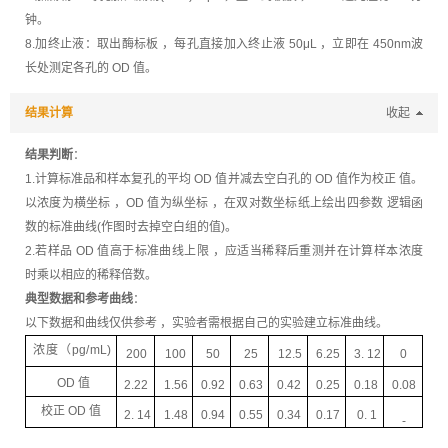
钟。
8.加终止液：取出酶标板 ，每孔直接加入终止液 50μL ，立即在 450nm波
长处测定各孔的 OD 值。
结果计算
收起
结果判断
：
1.计算标准品和样本复孔的平均 OD 值并减去空白孔的 OD 值作为校正 值。
以浓度为横坐标 ，OD 值为纵坐标 ，在双对数坐标纸上绘出四参数 逻辑函
数的标准曲线(作图时去掉空白组的值)。
2.若样品 OD 值高于标准曲线上限 ，应适当稀释后重测并在计算样本浓度
时乘以相应的稀释倍数。
典型数据和参考曲线
：
以下数据和曲线仅供参考 ，实验者需根据自己的实验建立标准曲线。
浓度（
pg
/
mL
)
200
100
50
25
12.5
6.25
3.
12
0
OD
值
2.22
1.56
0.92
0.63
0.42
0.25
0.18
0.08
校正
OD
值
2.
14
1.48
0.94
0.55
0.34
0.17
0. 1
-