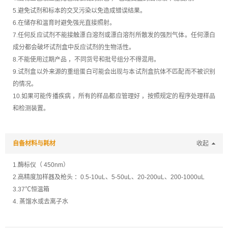
5.避免试剂和标本的交叉污染以免造成错误结果。
6.在储存和温育时避免强光直接照射。
7.任何反应试剂不能接触漂白溶剂或漂白溶剂所散发的强烈气体。任何漂白
成分都会破坏试剂盒中反应试剂的生物活性。
8.不能使用过期产品 ，不同货号和批号组分不得混用。
9.试剂盒以外来源的重组蛋白可能会出现与本试剂盒抗体不匹配而不被识别
的情况。
10.如果可能传播疾病 ，所有的样品都应管理好 ，按照规定的程序处理样品
和检测装置。
自备材料与耗材
收起
1.酶标仪（ 450nm）
2.高精度加样器及枪头 ：0.5-10uL、5-50uL、20-200uL、200-1000uL
3.37℃恒温箱
4. 蒸馏水或去离子水