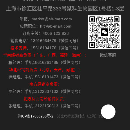
上海市徐汇区桂平路333号聚科生物园区1号楼1-3层
邮箱：market@ab-mart.com
应聘职位：hr@ab-mart.com
订购专线：4006-123-828
销售电话：13916964679（微信同号）
技术支持
：15618194176（微信同号）
华南经销商负责（广东，广西，福建，海南）：
微信客服
程经理：手机18616261485（微信同号）
华北经销商负责（北京，天津，河北）：
徐经理：手机15618191473（微信同号）
南方经销商负责：
陆经理：手机13122837132（微信同号）
北方及西南经销商负责：
张经理：手机13122150513（微信同号）
沪ICP备17056956号-2
艾比玛特医药科技（上海）有限公司