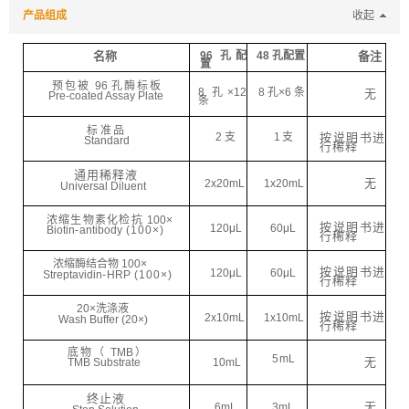
产品组成
收起
名称
96
孔配
48
孔配置
备注
置
预包被
96
孔酶标板
8
孔
×12
8
孔
×6
条
无
Pre-coated
Assay Pla
te
条
标准品
2
支
1
支
按说明书进
Standard
行稀释
通用稀释液
无
2x20
mL
1x20
mL
Universal Diluent
浓缩生物素化检抗
100×
按说明书进
120
μ
L
60
μ
L
Biotin
-
antibody
(100×)
行稀释
浓缩酶结合物
100×
按说明书进
120
μ
L
60
μ
L
Streptavidin
-
HRP
(100×)
行稀释
20×
洗涤液
按说明书进
2x10
mL
1x10
mL
Wash Buffer
(20×)
行稀释
底物（
TMB
）
5
mL
无
TMB
Substrate
10mL
终止液
无
6
mL
3
mL