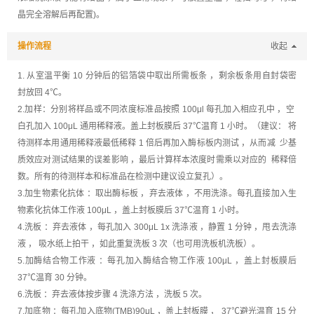
晶完全溶解后再配置)。
操作流程
收起
1. 从室温平衡 10 分钟后的铝箔袋中取出所需板条 ，剩余板条用自封袋密
封放回 4℃。
2.加样：分别将样品或不同浓度标准品按照 100μl 每孔加入相应孔中 ，空
白孔加入 100μL 通用稀释液。盖上封板膜后 37℃温育 1 小时。（建议： 将
待测样本用通用稀释液最低稀释 1 倍后再加入酶标板内测试 ，从而减 少基
质效应对测试结果的误差影响 ，最后计算样本浓度时需乘以对应的 稀释倍
数。所有的待测样本和标准品在检测中建议设立复孔）。
3.加生物素化抗体 ：取出酶标板 ，弃去液体 ，不用洗涤。每孔直接加入生
物素化抗体工作液 100μL ，盖上封板膜后 37℃温育 1 小时。
4.洗板 ：弃去液体 ，每孔加入 300μL 1x 洗涤液 ，静置 1 分钟 ，甩去洗涤
液 ， 吸水纸上拍干 ，如此重复洗板 3 次（也可用洗板机洗板）。
5.加酶结合物工作液 ：每孔加入酶结合物工作液 100μL ，盖上封板膜后
37℃温育 30 分钟。
6.洗板 ：弃去液体按步骤 4 洗涤方法 ，洗板 5 次。
7.加底物 ：每孔加入底物(TMB)90μL ，盖上封板膜 ， 37℃避光温育 15 分