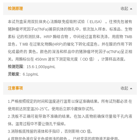
检测原理
收起
本试剂盒采用双抗体夹心法酶联免疫吸附试验（ ELISA） 。往预先包被有
猪肿瘤坏死因子α(TNFa)捕获抗体的微孔中，依次加入样本、标准品、生物
素标 记的检测抗体，HRP 酶结合物 ，中间经过温育和洗涤，用底物 TMB
显色，T MB 在过氧化物酶(HRP)的催化下转化成蓝色，并在酸的作用下转
化成最终的 黄色。颜色的深浅和样品中的猪肿瘤坏死因子α(TNFa)呈正相
关。用酶标仪在 450nm 波长下测定吸光度（ OD 值） ，计算样品浓度。
检测范围
：15.6-1,000pg/mL
灵敏度
：6.1pg/mL
注意事项
收起
1.严格按照规定的时间和温度进行温育以保证准确结果。所有试剂都必须 在
使用前达到室温20-25℃。使用后立即冷藏保存试剂。
2.洗板不正确可能导致不准确的结果。在加入底物前确保尽量吸干孔内液
体。温育过程中不要让微孔干燥掉。
3.消除板底残留的液体和手指印 ，否则影响 OD 值。
4.底物显色液应呈无色或很浅的颜色 ， 已经变蓝的底物液不能使用。