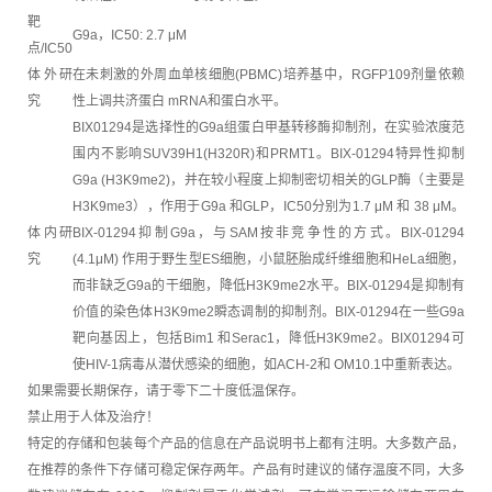
靶
G9a，IC50: 2.7 μM
点/IC50
体外研
在未刺激的外周血单核细胞(PBMC)培养基中，RGFP109剂量依赖
究
性上调共济蛋白 mRNA和蛋白水平。
BIX01294是选择性的G9a组蛋白甲基转移酶抑制剂，在实验浓度范
围内不影响SUV39H1(H320R)和PRMT1。BIX-01294特异性抑制
G9a (H3K9me2)，并在较小程度上抑制密切相关的GLP酶（主要是
H3K9me3），作用于G9a 和GLP，IC50分别为1.7 μM 和 38 μM。
体内研
BIX-01294抑制G9a，与SAM按非竞争性的方式。BIX-01294
究
(4.1μM) 作用于野生型ES细胞，小鼠胚胎成纤维细胞和HeLa细胞，
而非缺乏G9a的干细胞，降低H3K9me2水平。BIX-01294是抑制有
价值的染色体H3K9me2瞬态调制的抑制剂。BIX-01294在一些G9a
靶向基因上，包括Bim1 和Serac1，降低H3K9me2。BIX01294可
使HIV-1病毒从潜伏感染的细胞，如ACH-2和 OM10.1中重新表达。
如果需要长期保存，请于零下二十度低温保存。
禁止用于人体及治疗！
特定的存储和包装每个产品的信息在产品说明书上都有注明。大多数产品，
在推荐的条件下存储可稳定保存两年。产品有时建议的储存温度不同，大多