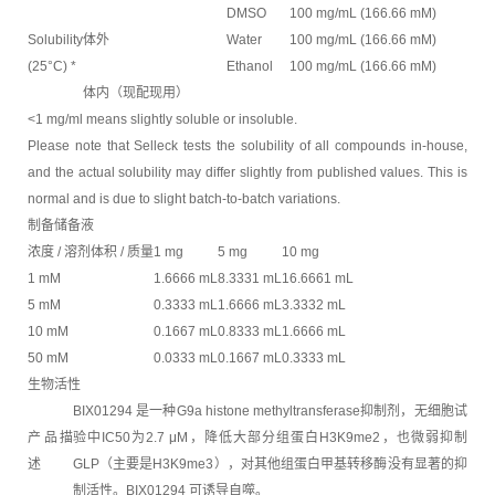
DMSO
100 mg/mL (166.66 mM)
Solubility
体外
Water
100 mg/mL (166.66 mM)
(25°C) *
Ethanol
100 mg/mL (166.66 mM)
体内（现配现用）
<1 mg/ml means slightly soluble or insoluble.
Please note that Selleck tests the solubility of all compounds in-house,
and the actual solubility may differ slightly from published values. This is
normal and is due to slight batch-to-batch variations.
制备储备液
浓度 / 溶剂体积 / 质量
1 mg
5 mg
10 mg
1 mM
1.6666 mL
8.3331 mL
16.6661 mL
5 mM
0.3333 mL
1.6666 mL
3.3332 mL
10 mM
0.1667 mL
0.8333 mL
1.6666 mL
50 mM
0.0333 mL
0.1667 mL
0.3333 mL
生物活性
BIX01294 是一种G9a histone methyltransferase抑制剂，无细胞试
产品描
验中IC50为2.7 μM，降低大部分组蛋白H3K9me2，也微弱抑制
述
GLP（主要是H3K9me3），对其他组蛋白甲基转移酶没有显著的抑
制活性。BIX01294 可诱导自噬。