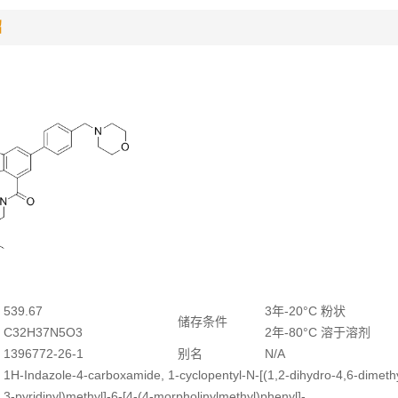
绍
539.67
3年-20°C 粉状
储存条件
C32H37N5O3
2年-80°C 溶于溶剂
1396772-26-1
别名
N/A
1H-Indazole-4-carboxamide, 1-cyclopentyl-N-[(1,2-dihydro-4,6-dimeth
3-pyridinyl)methyl]-6-[4-(4-morpholinylmethyl)phenyl]-