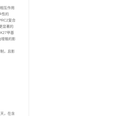
白相互作用
竞争性的
PRC2复合
更显著的
K27甲基
胞增殖的影
抑制，且影
7天，在含