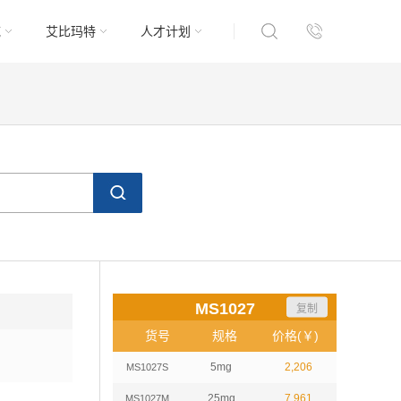
域
艾比玛特
人才计划
MS1027
复制
货号
规格
价格(￥)
5mg
2,206
MS1027S
25mg
7,961
MS1027M