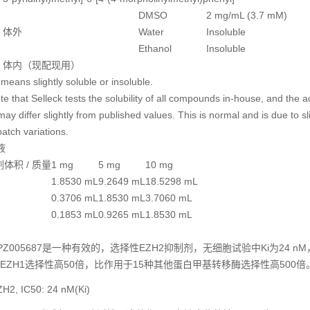
DMSO
2 mg/mL (3.7 mM)
体外
Water
Insoluble
Ethanol
Insoluble
体内（现配现用）
means slightly soluble or insoluble.
e that Selleck tests the solubility of all compounds in-house, and the a
 may differ slightly from published values. This is normal and is due to sl
atch variations.
液
剂体积 / 质量
1 mg
5 mg
10 mg
1.8530 mL
9.2649 mL
18.5298 mL
0.3706 mL
1.8530 mL
3.7060 mL
0.1853 mL
0.9265 mL
1.8530 mL
PZ005687是一种有效的，选择性EZH2抑制剂，无细胞试验中Ki为24 n
EZH1选择性高50倍，比作用于15种其他蛋白甲基转移酶选择性高500倍
H2, IC50: 24 nM(Ki)