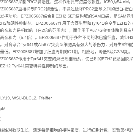
PZ005687抑制PRC2酶活性，这种作用具有浓度依赖性，IC50为54 nM。
PZ005687直接抑制PRC2酶活性，不通过破坏PRC2亚基之间的蛋白-蛋
发挥功能。EPZ005687结合到EZH2 SET结构域的SAM口袋，是SAM
ZH2酶活性抑制剂。EPZ005687作用于含野生型和Tyr641突变型EZH2的
的亲和力是相似的（在2倍的范围内），而作用于A677G突变体酶则具有
高亲和力（5.4倍）。EPZ005687作用于多种不同的淋巴瘤细胞，减少H3
。对含杂合Tyr641或Ala677突变型细胞具有强大的杀伤力，对野生型细
最低。EPZ005687增加了细胞周期的G1期，相应地，降低S及G2/M期。
PZ005687作用于Tyr641突变的淋巴瘤细胞系，使已知的EZH2靶基因脱
EZH2 Tyr641突变特异性抑制的基因。
LY19, WSU-DLCL2, Pfeiffer
 μM
天
线性对数期生长，测定每组细胞的接种密度。进行细胞计数，实验第4和