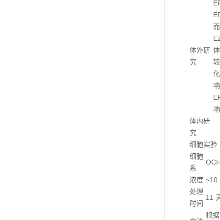
E
E
而
E
体外研
体
究
较
化
响
E
响
体内研
究
细胞实验
细胞
OCI-
系
浓度
~10
处理
11 
时间
根据