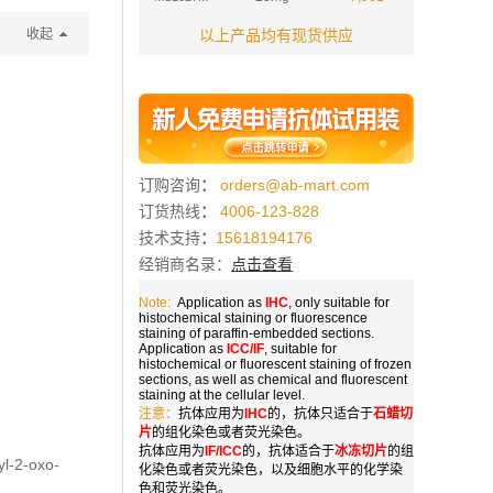
收起
以上产品均有现货供应
订购咨询
：
orders@ab-mart.com
订货热线
：
4006-123-828
技术支持
：
15618194176
经销商名录：
点击查看
Note:
Application as
IHC
, only suitable for
histochemical staining or fluorescence
staining of paraffin-embedded sections.
Application as
ICC/IF
, suitable for
histochemical or fluorescent staining of frozen
sections, as well as chemical and fluorescent
staining at the cellular level.
注意：
抗体应用为
IHC
的，抗体只适合于
石蜡切
片
的组化染色或者荧光染色。
抗体应用为
IF/ICC
的，抗体适合于
冰冻切片
的组
yl-2-oxo-
化染色或者荧光染色，以及细胞水平的化学染
色和荧光染色。