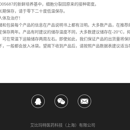
Z005687的新鲜培养基中，细胞分裂回原来的接种密度。
长期保存，请于零下二十度低温保存。
人体及治疗！
储和包装每个产品的信息在产品说明书上都有注明。大多数产品，在推荐
定保存两年。产品有时建议的储存温度不同，大多数建议储存在-20°C，
，可在常温下运输储存两周左右。即使如此，我们保证产品的出货量将保
下，一般都会放入冰袋。望阁下收到产品后，请按照产品数据表建议适当
艾比玛特医药科技（上海）有限公司