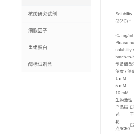
核酸研究试剂
Solubility
(25°C) *
细胞因子
<1 mg/ml 
Please not
重组蛋白
solubility
batch-to-b
酶标试剂盒
制备储备
浓度 / 溶
1 mM
5 mM
10 mM
生物活性
产品描
E
述
于
靶
EZ
点/IC50