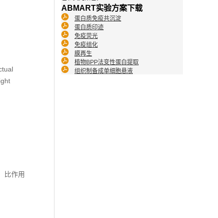
ABMART实验方案下载
蛋白质免疫共沉淀
蛋白质印迹
免疫荧光
免疫组化
膜再生
植物BPP法变性蛋白提取
ctual
组织制备成单细胞悬液
ight
M，比作用
。