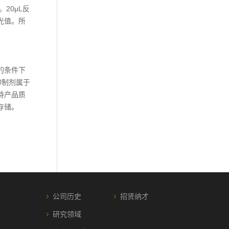
。20μL反
吸光值。所
的条件下
抑制剂属于
持产品质
存储。
公司历史
招贤纳才
研究领域