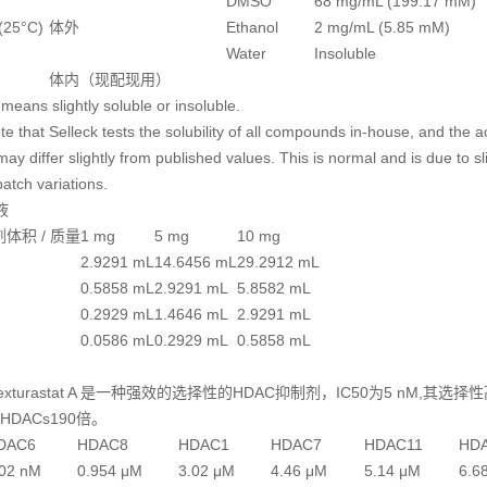
DMSO
68 mg/mL (199.17 mM)
 (25°C)
体外
Ethanol
2 mg/mL (5.85 mM)
Water
Insoluble
体内（现配现用）
means slightly soluble or insoluble.
e that Selleck tests the solubility of all compounds in-house, and the a
 may differ slightly from published values. This is normal and is due to sl
atch variations.
液
剂体积 / 质量
1 mg
5 mg
10 mg
2.9291 mL
14.6456 mL
29.2912 mL
0.5858 mL
2.9291 mL
5.8582 mL
0.2929 mL
1.4646 mL
2.9291 mL
0.0586 mL
0.2929 mL
0.5858 mL
exturastat A 是一种强效的选择性的HDAC抑制剂，IC50为5 nM,其选
HDACs190倍。
DAC6
HDAC8
HDAC1
HDAC7
HDAC11
HD
.02 nM
0.954 μM
3.02 μM
4.46 μM
5.14 μM
6.6