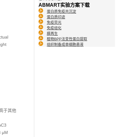
ABMART实验方案下载
蛋白质免疫共沉淀
蛋白质印迹
免疫荧光
免疫组化
膜再生
ctual
植物BPP法变性蛋白提取
ight
组织制备成单细胞悬液
择性高于其他
AC3
8 μM