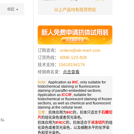
收起
以上产品均有现货供应
订购咨询
：
orders@ab-mart.com
订货热线
：
4006-123-828
技术支持
：
15618194176
经销商名录：
点击查看
Note:
Application as
IHC
, only suitable for
histochemical staining or fluorescence
staining of paraffin-embedded sections.
Application as
ICC/IF
, suitable for
histochemical or fluorescent staining of frozen
sections, as well as chemical and fluorescent
staining at the cellular level.
注意：
抗体应用为
IHC
的，抗体只适合于
石蜡切
片
的组化染色或者荧光染色。
 N-
抗体应用为
IF/ICC
的，抗体适合于
冰冻切片
的组
化染色或者荧光染色，以及细胞水平的化学染
色和荧光染色。