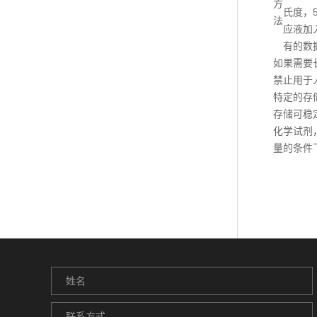
方
氏度，5
法
应液加
有的数
如果需要
禁止用于
特定的存
存储可稳
化学试剂
量的条件