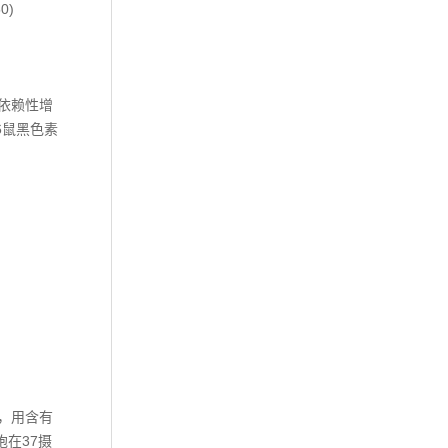
50)
量依赖性增
16鼠黑色素
基，用含有
胞在37摄