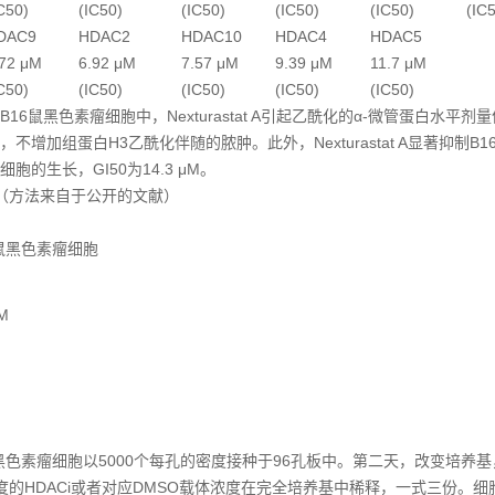
C50)
(IC50)
(IC50)
(IC50)
(IC50)
(IC
DAC9
HDAC2
HDAC10
HDAC4
HDAC5
.72 μM
6.92 μM
7.57 μM
9.39 μM
11.7 μM
C50)
(IC50)
(IC50)
(IC50)
(IC50)
B16鼠黑色素瘤细胞中，Nexturastat A引起乙酰化的α-微管蛋白水平剂
，不增加组蛋白H3乙酰化伴随的脓肿。此外，Nexturastat A显著抑制B
细胞的生长，GI50为14.3 μM。
（方法来自于公开的文献）
小鼠黑色素瘤细胞
M
鼠黑色素瘤细胞以5000个每孔的密度接种于96孔板中。第二天，改变培养
度的HDACi或者对应DMSO载体浓度在完全培养基中稀释，一式三份。细