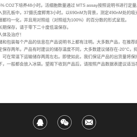
% CO2下培养48小时。活细胞数量通过 MTS assay按照说明书进行定量
入到孔板中，37摄氏度孵育3小时。以690nM为背景，测定490nM处的
据都均一化，并且用对照组（对照组为100%）的百分数的形式呈现。
长期保存，请于零下二十度低温保存。
人体及治疗！
储和包装每个产品的信息在产品说明书上都有注明。大多数产品，在推荐
定保存两年。产品有时建议的储存温度不同，大多数建议储存在-20°C，
，可在常温下运输储存两周左右。即使如此，我们保证产品的出货量将保
下，一般都会放入冰袋。望阁下收到产品后，请按照产品数据表建议适当