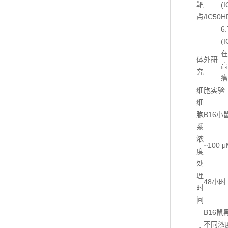
靶
(I
点/IC50
H
6
(I
在
体外研
高
究
瘤
细胞实验
细
胞
B16
系
浓
~100 μ
度
处
理
48小时
时
间
B16
不同浓