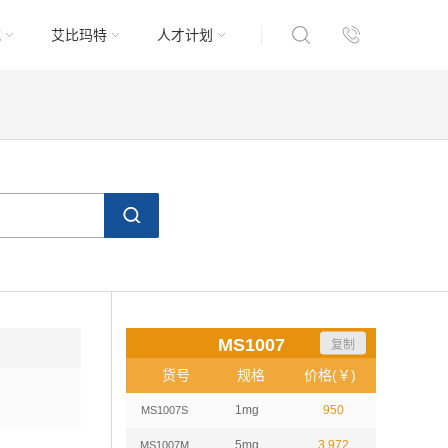
域
艾比玛特
人才计划
MS1007
复制
货号
规格
价格(￥)
1mg
950
MS1007S
5mg
3,972
MS1007M