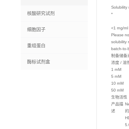
Solubility
核酸研究试剂
*
<1 mg/ml 
细胞因子
Please not
solubility
重组蛋白
batch-to-b
制备储备
酶标试剂盒
浓度 / 溶
1 mM
5 mM
10 mM
50 mM
生物活性
产品描
N
述
的
H
5