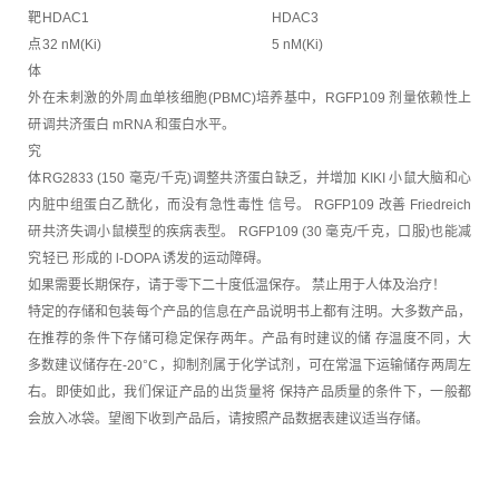
靶
HDAC1
HDAC3
点
32 nM(Ki)
5 nM(Ki)
体
外
在未刺激的外周血单核细胞(PBMC)培养基中，RGFP109 剂量依赖性上
研
调共济蛋白 mRNA 和蛋白水平。
究
体
RG2833 (150 毫克/千克)调整共济蛋白缺乏，并增加 KIKI 小鼠大脑和心
内
脏中组蛋白乙酰化，而没有急性毒性 信号。 RGFP109 改善 Friedreich
研
共济失调小鼠模型的疾病表型。 RGFP109 (30 毫克/千克，口服)也能减
究
轻已 形成的 l-DOPA 诱发的运动障碍。
如果需要长期保存，请于零下二十度低温保存。 禁止用于人体及治疗！
特定的存储和包装每个产品的信息在产品说明书上都有注明。大多数产品，
在推荐的条件下存储可稳定保存两年。产品有时建议的储 存温度不同，大
多数建议储存在-20°C，抑制剂属于化学试剂，可在常温下运输储存两周左
右。即使如此，我们保证产品的出货量将 保持产品质量的条件下，一般都
会放入冰袋。望阁下收到产品后，请按照产品数据表建议适当存储。