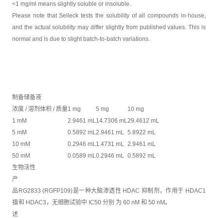
<1 mg/ml means slightly soluble or insoluble.
Please note that Selleck tests the solubility of all compounds in-house,
and the actual solubility may differ slightly from published values. This is
normal and is due to slight batch-to-batch variations.
制备储备液
浓度 / 溶剂体积 / 质量
1 mg
5 mg
10 mg
1 mM
2.9461 mL
14.7306 mL
29.4612 mL
5 mM
0.5892 mL
2.9461 mL
5.8922 mL
10 mM
0.2946 mL
1.4731 mL
2.9461 mL
50 mM
0.0589 mL
0.2946 mL
0.5892 mL
生物活性
产
品
RG2833 (RGFP109)是一种大脑渗透性 HDAC 抑制剂，作用于 HDAC1
描
和 HDAC3，无细胞试验中 IC50 分别 为 60 nM 和 50 nM。
述