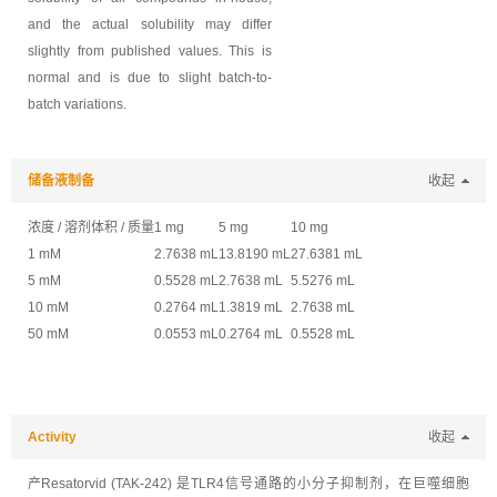
and the actual solubility may differ
slightly from published values. This is
normal and is due to slight batch-to-
batch variations.
储备液制备
收起
浓度 / 溶剂体积 / 质量
1 mg
5 mg
10 mg
1 mM
2.7638 mL
13.8190 mL
27.6381 mL
5 mM
0.5528 mL
2.7638 mL
5.5276 mL
10 mM
0.2764 mL
1.3819 mL
2.7638 mL
50 mM
0.0553 mL
0.2764 mL
0.5528 mL
Activity
收起
产
Resatorvid (TAK-242) 是TLR4信号通路的小分子抑制剂，在巨噬细胞