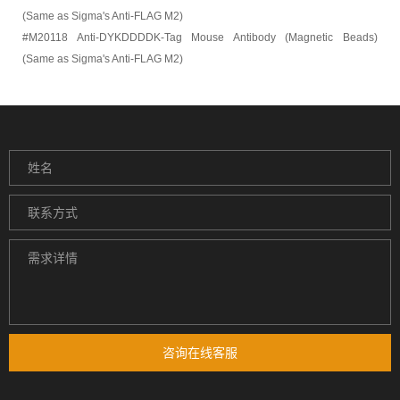
(Same as Sigma's Anti-FLAG M2)
#M20118 Anti-DYKDDDDK-Tag Mouse Antibody (Magnetic Beads)
(Same as Sigma's Anti-FLAG M2)
咨询在线客服