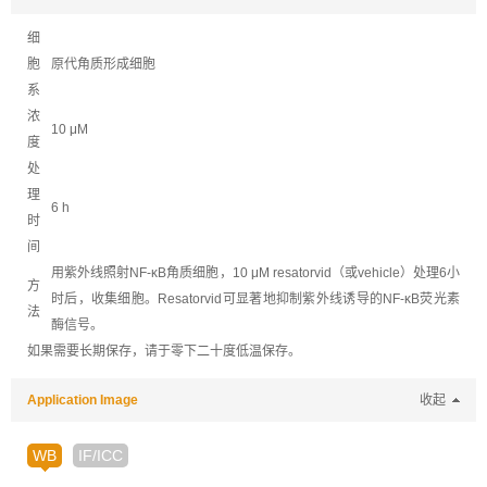
细
胞
原代角质形成细胞
系
浓
10 μM
度
处
理
6 h
时
间
用紫外线照射NF-κB角质细胞，10 μM resatorvid（或vehicle）处理6小
方
时后，收集细胞。Resatorvid可显著地抑制紫外线诱导的NF-κB荧光素
法
酶信号。
如果需要长期保存，请于零下二十度低温保存。
Application Image
收起
WB
IF/ICC