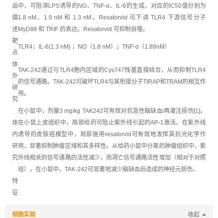
品
中，可阻滞LPS诱导的NO、TNF-α、IL-6的生成，对应的IC50值分别为
描
1.8 nM、1.9 nM 和 1.3 nM。Resatorvid 可下调 TLR4 下游信号分子
述
MyD88 和 TRIF 的表达。Resatorvid 可抑制自噬。
靶
TLR4；IL-6(1.3 nM) ；NO（1.8 nM）；TNF-α（1.89nM）
点
体
TAK-242通过与TLR4胞内区域的Cys747残基直接结合，从而抑制TLR4
外
的信号通路。TAK-242可破坏TLR4与其衔接分子TIRAP和TRAM的相互作
研
用。
究
在小鼠中，剂量3 mg/kg TAK242可有效对抗急性脑缺血/再灌注损伤[1]。
体
在小鼠上皮组织中，局部给药可阻止紫外线引起的AP-1激活。在紫外线
内
诱导的皮肤癌模型中，局部施用resatorvid可有效地发挥其抗光化学作
研
用，显著抑制肿瘤区域和其多样性。从给药小鼠中分离的肿瘤组织中，紫
究
外线相关的信号通路的活性减少，而凋亡信号通路活性增加（相对于对照
组）。在小鼠中，TAK-242可显著地减少脑缺血后造成的神经元损伤。
特
征
细胞实验
收起