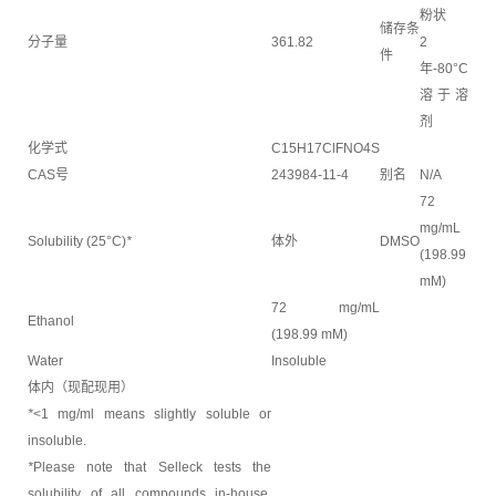
粉状
储存条
分子量
361.82
2
件
年-80°C
溶于溶
剂
化学式
C15H17ClFNO4S
CAS号
243984-11-4
别名
N/A
72
mg/mL
Solubility (25°C)
*
体外
DMSO
(198.99
mM)
72 mg/mL
Ethanol
(198.99 mM)
Water
Insoluble
体内（现配现用）
*
<1 mg/ml means slightly soluble or
insoluble.
*
Please note that Selleck tests the
solubility of all compounds in-house,