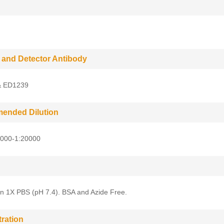
 and Detector Antibody
& ED1239
ended Dilution
5000-1:20000
in 1X PBS (pH 7.4). BSA and Azide Free.
ration