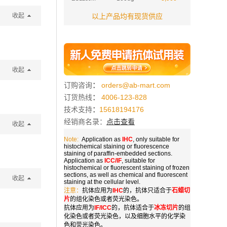
收起
以上产品均有现货供应
收起
订购咨询
：
orders@ab-mart.com
订货热线
：
4006-123-828
技术支持
：
15618194176
经销商名录：
点击查看
收起
Note:
Application as
IHC
, only suitable for
histochemical staining or fluorescence
staining of paraffin-embedded sections.
Application as
ICC/IF
, suitable for
histochemical or fluorescent staining of frozen
sections, as well as chemical and fluorescent
收起
staining at the cellular level.
注意：
抗体应用为
IHC
的，抗体只适合于
石蜡切
片
的组化染色或者荧光染色。
抗体应用为
IF/ICC
的，抗体适合于
冰冻切片
的组
化染色或者荧光染色，以及细胞水平的化学染
色和荧光染色。