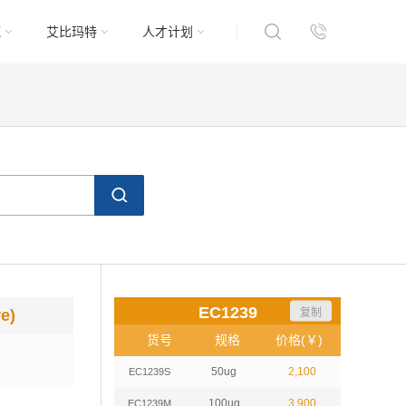
域
艾比玛特
人才计划
EC1239
复制
e)
货号
规格
价格(￥)
50ug
2,100
EC1239S
100ug
3,900
EC1239M