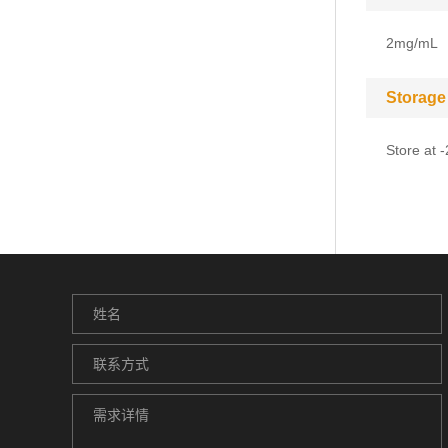
2mg/mL
Storage
Store at 