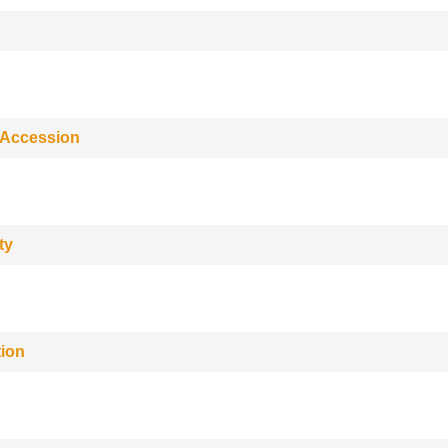
 Accession
ty
tion