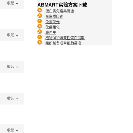
收起
ABMART实验方案下载
蛋白质免疫共沉淀
蛋白质印迹
免疫荧光
免疫组化
膜再生
收起
植物BPP法变性蛋白提取
组织制备成单细胞悬液
收起
收起
收起