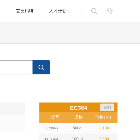
域
艾比玛特
人才计划
EC384
复制
货号
规格
价格(￥)
50ug
2,100
EC384S
100ug
3,900
EC384M