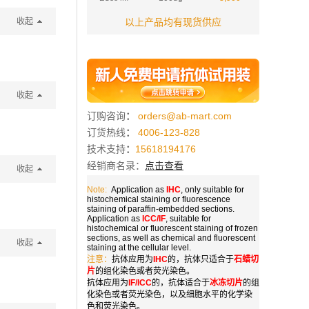
收起
以上产品均有现货供应
收起
订购咨询
：
orders@ab-mart.com
订货热线
：
4006-123-828
技术支持
：
15618194176
经销商名录：
点击查看
收起
Note:
Application as
IHC
, only suitable for
histochemical staining or fluorescence
staining of paraffin-embedded sections.
Application as
ICC/IF
, suitable for
histochemical or fluorescent staining of frozen
sections, as well as chemical and fluorescent
收起
staining at the cellular level.
注意：
抗体应用为
IHC
的，抗体只适合于
石蜡切
片
的组化染色或者荧光染色。
抗体应用为
IF/ICC
的，抗体适合于
冰冻切片
的组
化染色或者荧光染色，以及细胞水平的化学染
色和荧光染色。