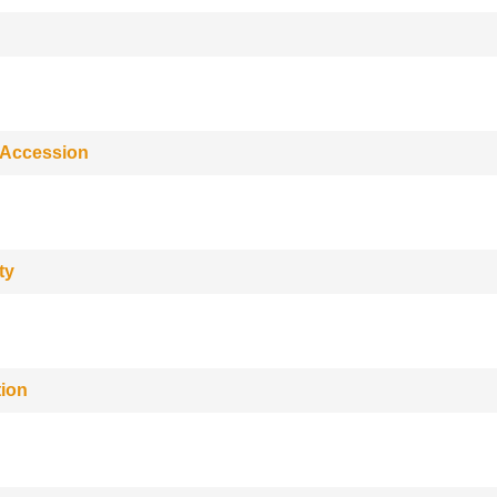
 Accession
ty
tion