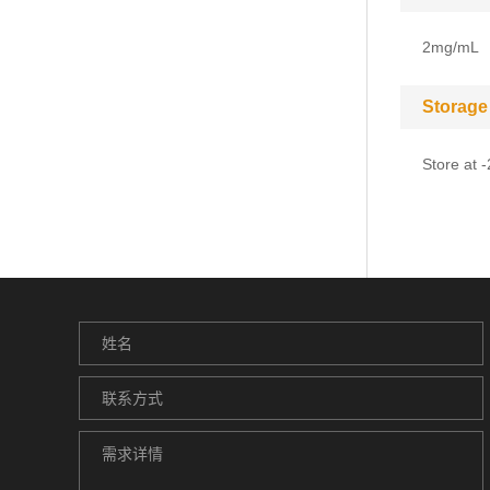
2mg/mL
Storage
Store at 