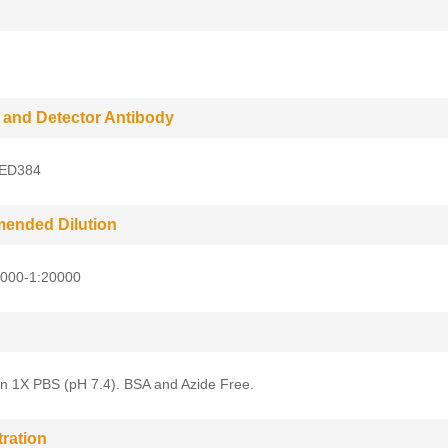
 and Detector Antibody
 ED384
ended Dilution
5000-1:20000
in 1X PBS (pH 7.4). BSA and Azide Free.
ration