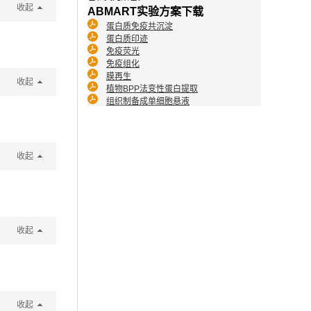
收起
ABMART实验方案下载
蛋白质免疫共沉淀
蛋白质印迹
免疫荧光
免疫组化
膜再生
收起
植物BPP法变性蛋白提取
组织制备成单细胞悬液
收起
收起
收起