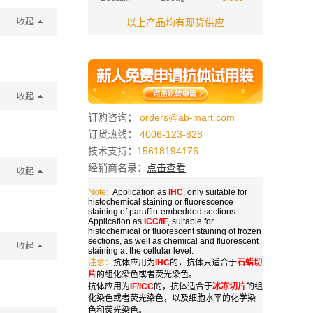
收起
以上产品均有现货供应
收起
订购咨询
：
orders@ab-mart.com
订货热线
：
4006-123-828
技术支持
：
15618194176
经销商名录：
点击查看
收起
Note:
Application as
IHC
, only suitable for
histochemical staining or fluorescence
staining of paraffin-embedded sections.
Application as
ICC/IF
, suitable for
histochemical or fluorescent staining of frozen
sections, as well as chemical and fluorescent
收起
staining at the cellular level.
注意：
抗体应用为
IHC
的，抗体只适合于
石蜡切
片
的组化染色或者荧光染色。
抗体应用为
IF/ICC
的，抗体适合于
冰冻切片
的组
化染色或者荧光染色，以及细胞水平的化学染
色和荧光染色。