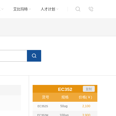
域
艾比玛特
人才计划
EC352
复制
货号
规格
价格(￥)
50ug
2,100
EC352S
100ug
3,900
EC352M