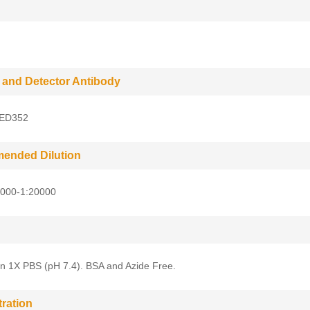
 and Detector Antibody
 ED352
ended Dilution
5000-1:20000
in 1X PBS (pH 7.4). BSA and Azide Free.
ration