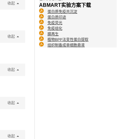
收起
ABMART实验方案下载
蛋白质免疫共沉淀
蛋白质印迹
免疫荧光
免疫组化
膜再生
收起
植物BPP法变性蛋白提取
组织制备成单细胞悬液
收起
收起
收起