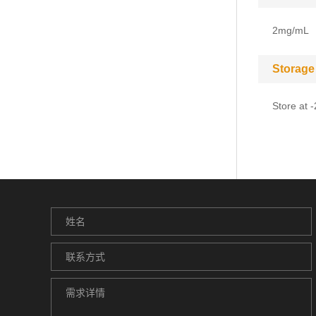
2mg/mL
Storage
Store at 