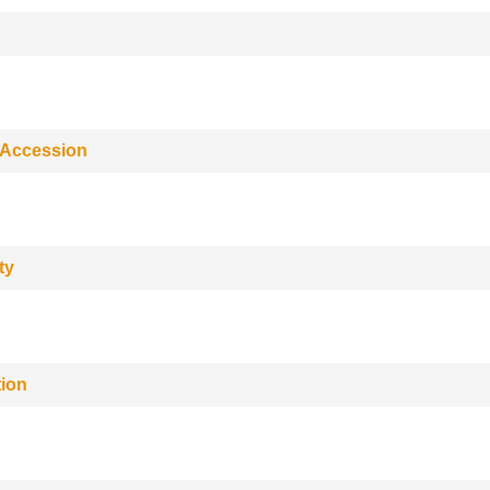
 Accession
ty
tion