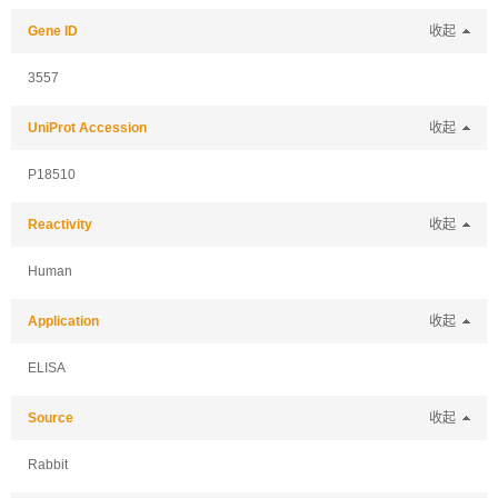
Gene ID
收起
3557
UniProt Accession
收起
P18510
Reactivity
收起
Human
Application
收起
ELISA
Source
收起
Rabbit