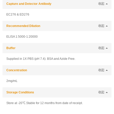
Capture and Detector Antibody
收起
EC276 & ED276
Recommended Dilution
收起
ELISA 1:5000-1:20000
Buffer
收起
Supplied in 1X PBS (pH 7.4). BSA and Azide Free.
Concentration
收起
2mg/mL
Storage Conditions
收起
Store at -20℃.Stable for 12 months from date of receipt.