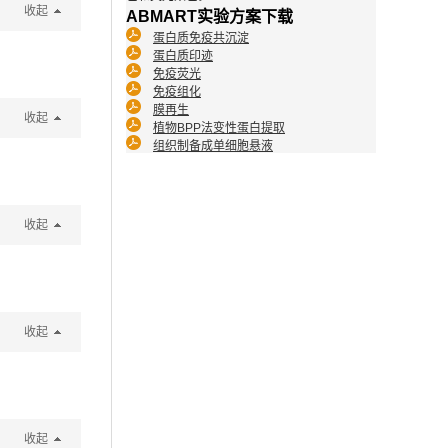
收起
ABMART实验方案下载
蛋白质免疫共沉淀
蛋白质印迹
免疫荧光
免疫组化
膜再生
收起
植物BPP法变性蛋白提取
组织制备成单细胞悬液
收起
收起
收起