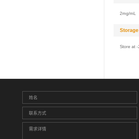
2mg/mL
Storage
Store at 