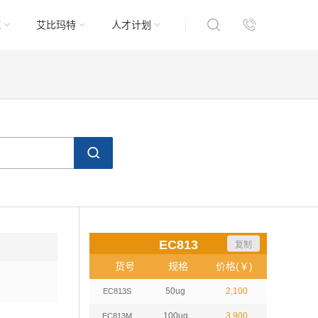
域
艾比玛特
人才计划
EC813
复制
货号
规格
价格(￥)
50ug
2,100
EC813S
100ug
3,900
EC813M