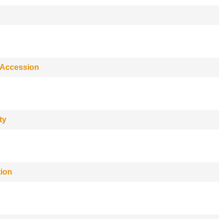
 Accession
ty
tion