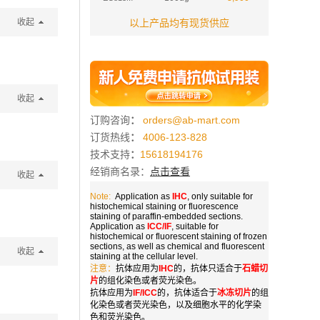
收起
以上产品均有现货供应
收起
订购咨询
：
orders@ab-mart.com
订货热线
：
4006-123-828
技术支持
：
15618194176
经销商名录：
点击查看
收起
Note:
Application as
IHC
, only suitable for
histochemical staining or fluorescence
staining of paraffin-embedded sections.
Application as
ICC/IF
, suitable for
histochemical or fluorescent staining of frozen
sections, as well as chemical and fluorescent
收起
staining at the cellular level.
注意：
抗体应用为
IHC
的，抗体只适合于
石蜡切
片
的组化染色或者荧光染色。
抗体应用为
IF/ICC
的，抗体适合于
冰冻切片
的组
化染色或者荧光染色，以及细胞水平的化学染
色和荧光染色。