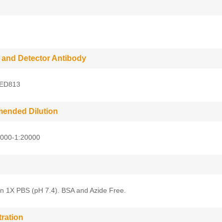
 and Detector Antibody
 ED813
ended Dilution
5000-1:20000
in 1X PBS (pH 7.4). BSA and Azide Free.
ration