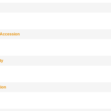
 Accession
ty
tion