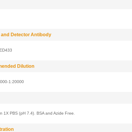
 and Detector Antibody
 ED433
ended Dilution
5000-1:20000
in 1X PBS (pH 7.4). BSA and Azide Free.
ration