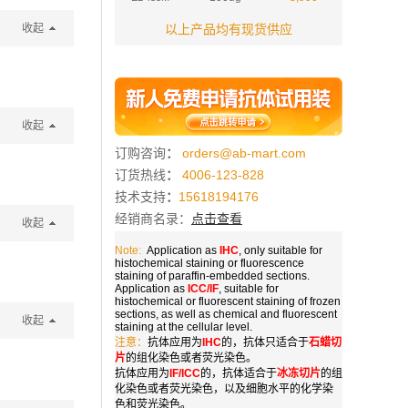
收起
以上产品均有现货供应
收起
订购咨询
：
orders@ab-mart.com
订货热线
：
4006-123-828
技术支持
：
15618194176
经销商名录：
点击查看
收起
Note:
Application as
IHC
, only suitable for
histochemical staining or fluorescence
staining of paraffin-embedded sections.
Application as
ICC/IF
, suitable for
histochemical or fluorescent staining of frozen
sections, as well as chemical and fluorescent
收起
staining at the cellular level.
注意：
抗体应用为
IHC
的，抗体只适合于
石蜡切
片
的组化染色或者荧光染色。
抗体应用为
IF/ICC
的，抗体适合于
冰冻切片
的组
化染色或者荧光染色，以及细胞水平的化学染
色和荧光染色。