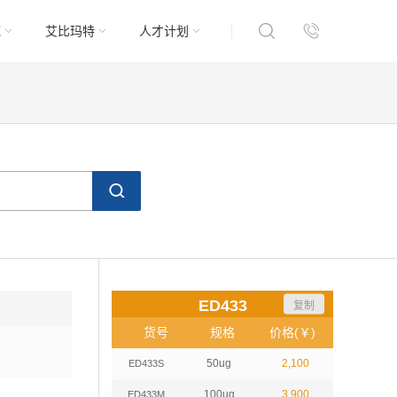
域
艾比玛特
人才计划
ED433
复制
货号
规格
价格(￥)
50ug
2,100
ED433S
100ug
3,900
ED433M