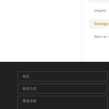
2mg/mL
Storage
Store at 