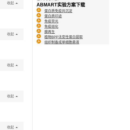
收起
ABMART实验方案下载
蛋白质免疫共沉淀
蛋白质印迹
免疫荧光
免疫组化
膜再生
收起
植物BPP法变性蛋白提取
组织制备成单细胞悬液
收起
收起
收起