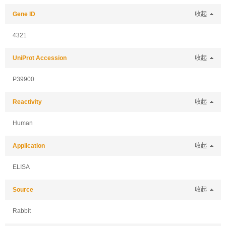
Gene ID
收起
4321
UniProt Accession
收起
P39900
Reactivity
收起
Human
Application
收起
ELISA
Source
收起
Rabbit