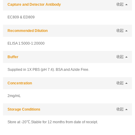
Capture and Detector Antibody
收起
EC809 & ED809
Recommended Dilution
收起
ELISA 1:5000-1:20000
Buffer
收起
Supplied in 1X PBS (pH 7.4). BSA and Azide Free.
Concentration
收起
2mg/mL
Storage Conditions
收起
Store at -20℃.Stable for 12 months from date of receipt.