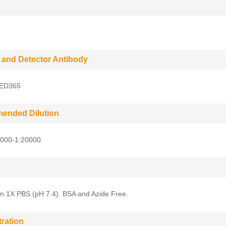
 and Detector Antibody
 ED365
ended Dilution
5000-1:20000
in 1X PBS (pH 7.4). BSA and Azide Free.
ration