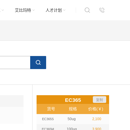
域
艾比玛特
人才计划
EC365
复制
货号
规格
价格(￥)
50ug
2,100
EC365S
100ug
3,900
EC365M