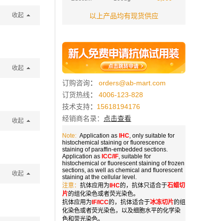
收起
以上产品均有现货供应
收起
订购咨询
：
orders@ab-mart.com
订货热线
：
4006-123-828
技术支持
：
15618194176
经销商名录：
点击查看
收起
Note:
Application as
IHC
, only suitable for
histochemical staining or fluorescence
staining of paraffin-embedded sections.
Application as
ICC/IF
, suitable for
histochemical or fluorescent staining of frozen
sections, as well as chemical and fluorescent
收起
staining at the cellular level.
注意：
抗体应用为
IHC
的，抗体只适合于
石蜡切
片
的组化染色或者荧光染色。
抗体应用为
IF/ICC
的，抗体适合于
冰冻切片
的组
化染色或者荧光染色，以及细胞水平的化学染
色和荧光染色。