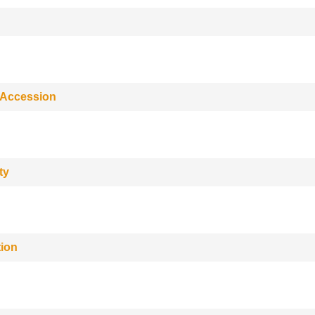
 Accession
ty
tion