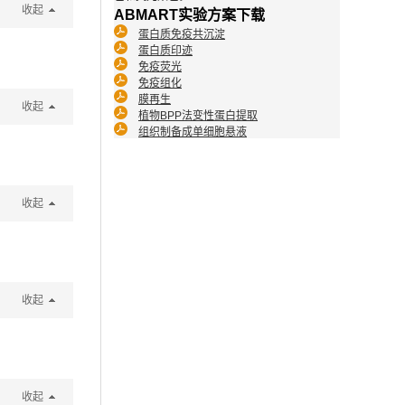
收起
ABMART实验方案下载
蛋白质免疫共沉淀
蛋白质印迹
免疫荧光
免疫组化
膜再生
收起
植物BPP法变性蛋白提取
组织制备成单细胞悬液
收起
收起
收起