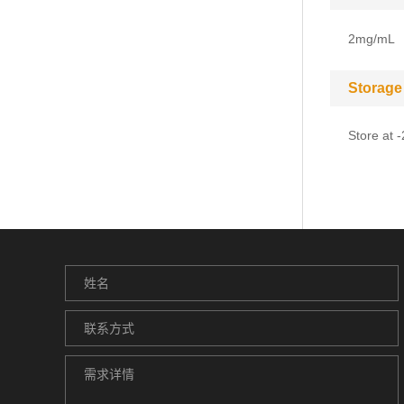
2mg/mL
Storage
Store at 