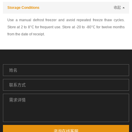
Storage Conditions
收起
Use a manual defrost freezer and avoid repeated freeze thaw cycles.
Store at 2 to 8°C for frequent use. Store at -20 to -80°C for twelve months
from the date of receipt.
咨询在线客服