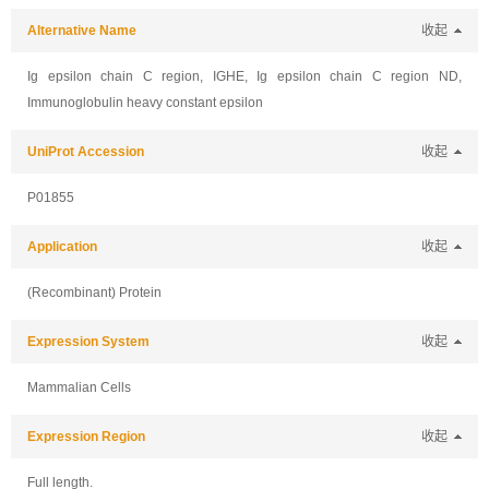
Alternative Name
收起
Ig epsilon chain C region, IGHE, Ig epsilon chain C region ND,
Immunoglobulin heavy constant epsilon
UniProt Accession
收起
P01855
Application
收起
(Recombinant) Protein
Expression System
收起
Mammalian Cells
Expression Region
收起
Full length.