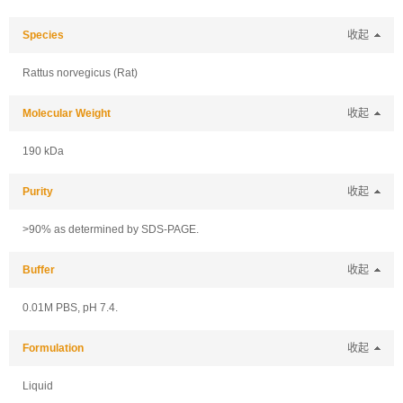
Species
收起
Rattus norvegicus (Rat)
Molecular Weight
收起
190 kDa
Purity
收起
>90% as determined by SDS-PAGE.
Buffer
收起
0.01M PBS, pH 7.4.
Formulation
收起
Liquid