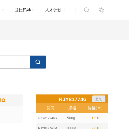
域
艾比玛特
人才计划
RJY817746
复制
MO
货号
规格
价格(￥)
50ug
1,910
RJY817746S
100ug
2,810
RJY817746M