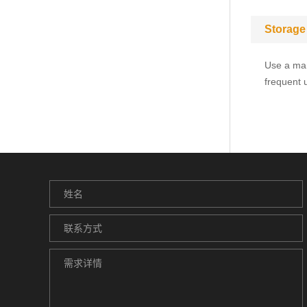
Storage
Use a man
frequent 