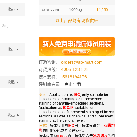
收起
1000ug
14,650
RJY817746L
以上产品均有现货供应
 25,
收起
订购咨询
：
orders@ab-mart.com
订货热线
：
4006-123-828
技术支持
：
15618194176
收起
经销商名录：
点击查看
Note:
Application as
IHC
, only suitable for
histochemical staining or fluorescence
staining of paraffin-embedded sections.
Application as
ICC/IF
, suitable for
histochemical or fluorescent staining of frozen
收起
sections, as well as chemical and fluorescent
staining at the cellular level.
注意：
抗体应用为
IHC
的，抗体只适合于
石蜡切
片
的组化染色或者荧光染色。
抗体应用为
IF/ICC
的，抗体适合于
冰冻切片
的组