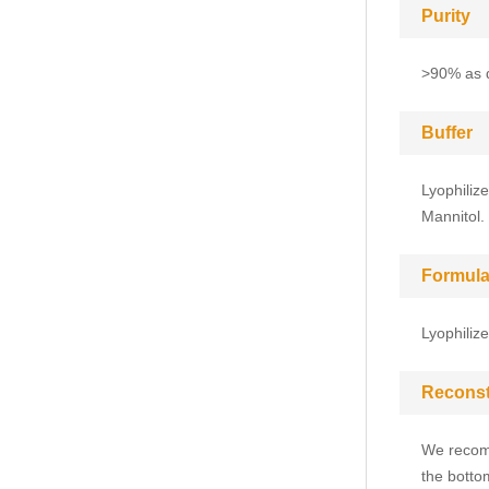
Purity
>90% as 
Buffer
Lyophiliz
Mannitol.
Formula
Lyophiliz
Reconst
We recomm
the bottom