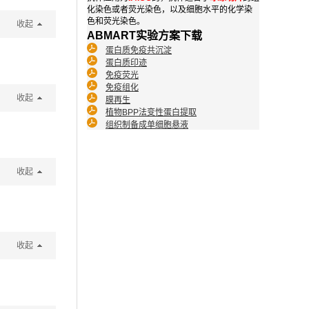
化染色或者荧光染色，以及细胞水平的化学染
色和荧光染色。
收起
ABMART实验方案下载
蛋白质免疫共沉淀
蛋白质印迹
免疫荧光
免疫组化
收起
膜再生
植物BPP法变性蛋白提取
组织制备成单细胞悬液
收起
收起