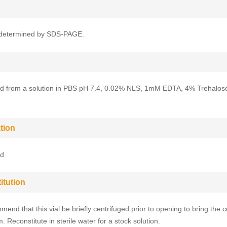
determined by SDS-PAGE.
ed from a solution in PBS pH 7.4, 0.02% NLS, 1mM EDTA, 4% Trehalos
tion
ed
itution
end that this vial be briefly centrifuged prior to opening to bring the c
. Reconstitute in sterile water for a stock solution.