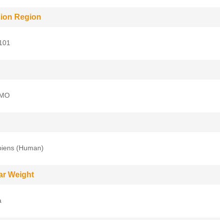
ion Region
101
UMO
iens (Human)
ar Weight
a