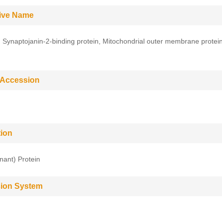
tive Name
Synaptojanin-2-binding protein, Mitochondrial outer membrane protein
 Accession
tion
ant) Protein
ion System