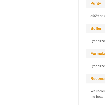
Purity
>90% as 
Buffer
Lyophiliz
Formula
Lyophiliz
Reconst
We recomm
the bottom