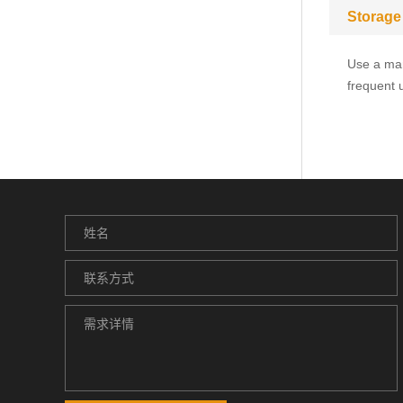
Storage
Use a man
frequent 