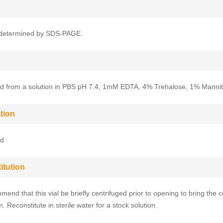
determined by SDS-PAGE.
ed from a solution in PBS pH 7.4, 1mM EDTA, 4% Trehalose, 1% Mannit
tion
ed
itution
end that this vial be briefly centrifuged prior to opening to bring the c
. Reconstitute in sterile water for a stock solution.