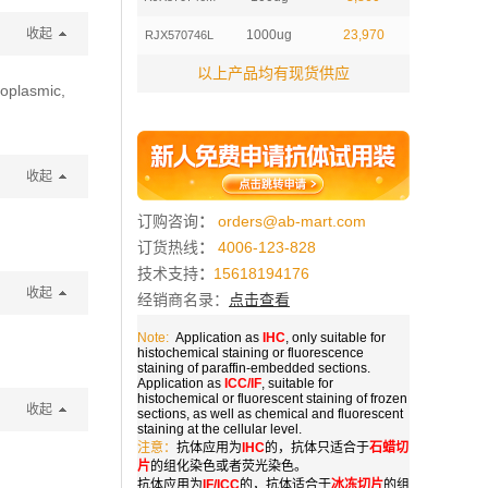
收起
1000ug
23,970
RJX570746L
以上产品均有现货供应
toplasmic,
收起
订购咨询
：
orders@ab-mart.com
订货热线
：
4006-123-828
技术支持
：
15618194176
收起
经销商名录：
点击查看
Note:
Application as
IHC
, only suitable for
histochemical staining or fluorescence
staining of paraffin-embedded sections.
Application as
ICC/IF
, suitable for
histochemical or fluorescent staining of frozen
收起
sections, as well as chemical and fluorescent
staining at the cellular level.
注意：
抗体应用为
IHC
的，抗体只适合于
石蜡切
片
的组化染色或者荧光染色。
抗体应用为
IF/ICC
的，抗体适合于
冰冻切片
的组