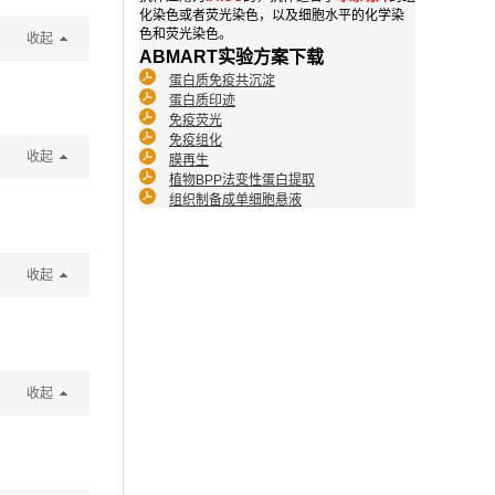
化染色或者荧光染色，以及细胞水平的化学染
色和荧光染色。
收起
ABMART实验方案下载
蛋白质免疫共沉淀
蛋白质印迹
免疫荧光
免疫组化
收起
膜再生
植物BPP法变性蛋白提取
组织制备成单细胞悬液
收起
收起