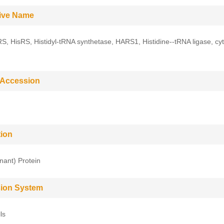
tive Name
, HisRS, Histidyl-tRNA synthetase, HARS1, Histidine--tRNA ligase, cy
 Accession
tion
ant) Protein
ion System
ls