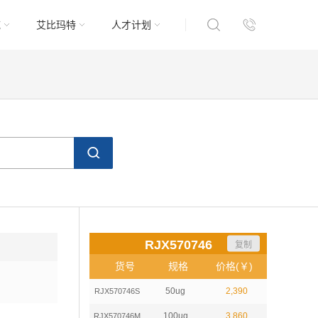
域
艾比玛特
人才计划
RJX570746
复制
货号
规格
价格(￥)
50ug
2,390
RJX570746S
100ug
3,860
RJX570746M