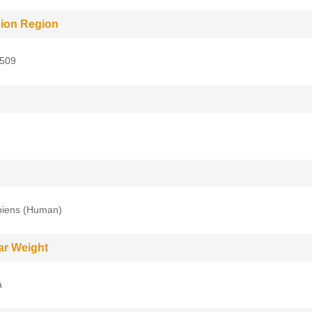
ion Region
509
iens (Human)
ar Weight
a