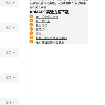
收起
化染色或者荧光染色，以及细胞水平的化学染
色和荧光染色。
ABMART实验方案下载
蛋白质免疫共沉淀
蛋白质印迹
免疫荧光
收起
免疫组化
膜再生
植物BPP法变性蛋白提取
组织制备成单细胞悬液
收起
收起
收起