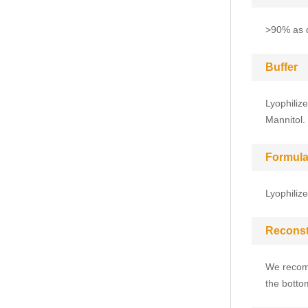
>90% as 
Buffer
Lyophiliz
Mannitol.
Formula
Lyophiliz
Reconst
We recomm
the bottom