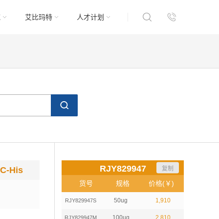
域
艾比玛特
人才计划
RJY829947
复制
C-His
货号
规格
价格(￥)
50ug
1,910
RJY829947S
100ug
2,810
RJY829947M