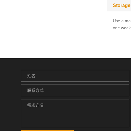
Storage
Use a man
one week.