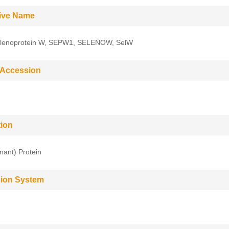
tive Name
lenoprotein W, SEPW1, SELENOW, SelW
 Accession
tion
ant) Protein
ion System