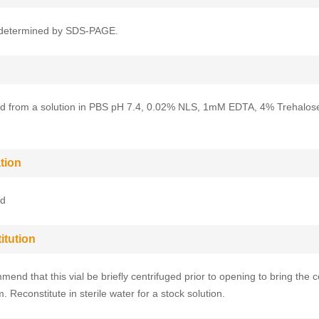
determined by SDS-PAGE.
ed from a solution in PBS pH 7.4, 0.02% NLS, 1mM EDTA, 4% Trehalos
tion
ed
itution
end that this vial be briefly centrifuged prior to opening to bring the c
. Reconstitute in sterile water for a stock solution.