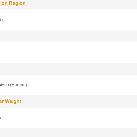
ion Region
87
iens (Human)
ar Weight
a