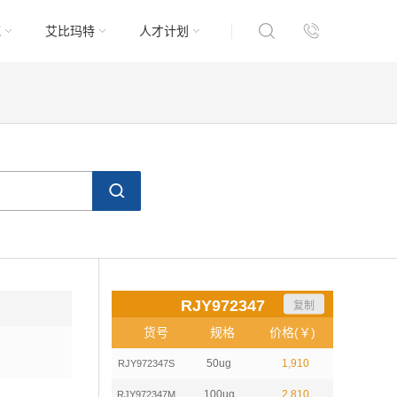
域
艾比玛特
人才计划
RJY972347
复制
货号
规格
价格(￥)
50ug
1,910
RJY972347S
100ug
2,810
RJY972347M