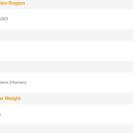
ion Region
a363
iens (Human)
ar Weight
a