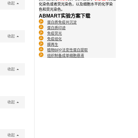
收起
化染色或者荧光染色，以及细胞水平的化学染
色和荧光染色。
ABMART实验方案下载
蛋白质免疫共沉淀
蛋白质印迹
免疫荧光
收起
免疫组化
膜再生
植物BPP法变性蛋白提取
组织制备成单细胞悬液
收起
收起
收起