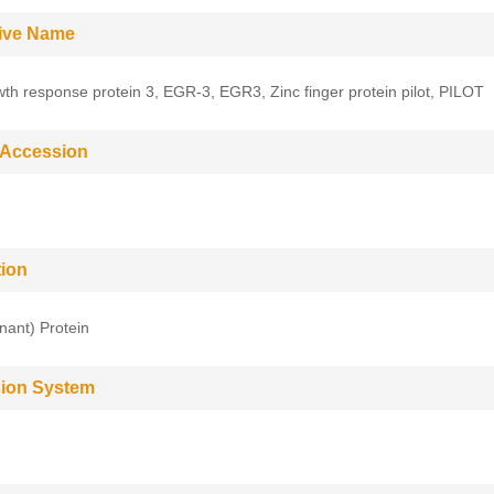
tive Name
wth response protein 3, EGR-3, EGR3, Zinc finger protein pilot, PILOT
 Accession
tion
ant) Protein
ion System