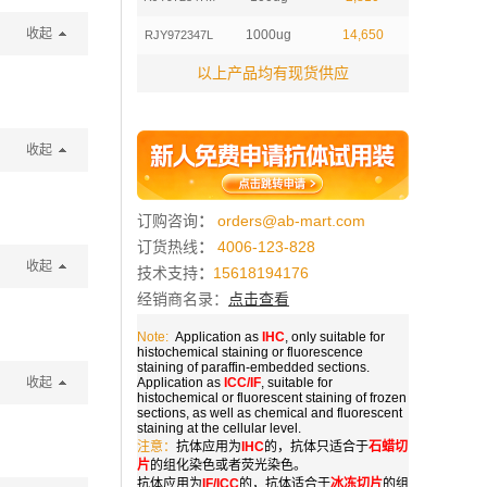
收起
1000ug
14,650
RJY972347L
以上产品均有现货供应
收起
订购咨询
：
orders@ab-mart.com
订货热线
：
4006-123-828
收起
技术支持
：
15618194176
经销商名录：
点击查看
Note:
Application as
IHC
, only suitable for
histochemical staining or fluorescence
staining of paraffin-embedded sections.
收起
Application as
ICC/IF
, suitable for
histochemical or fluorescent staining of frozen
sections, as well as chemical and fluorescent
staining at the cellular level.
注意：
抗体应用为
IHC
的，抗体只适合于
石蜡切
片
的组化染色或者荧光染色。
抗体应用为
IF/ICC
的，抗体适合于
冰冻切片
的组