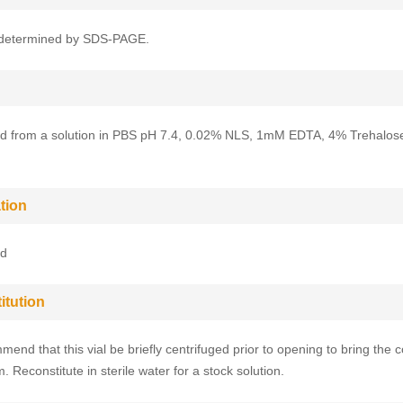
determined by SDS-PAGE.
ed from a solution in PBS pH 7.4, 0.02% NLS, 1mM EDTA, 4% Trehalos
tion
ed
itution
end that this vial be briefly centrifuged prior to opening to bring the c
. Reconstitute in sterile water for a stock solution.