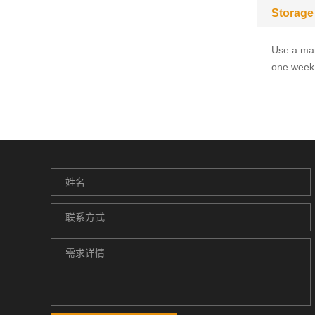
Storage
Use a man
one week.