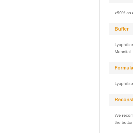
>90% as 
Buffer
Lyophiliz
Mannitol.
Formula
Lyophiliz
Reconst
We recomm
the bottom