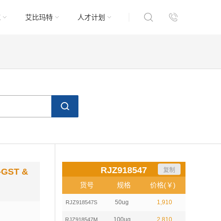
域
艾比玛特
人才计划
RJZ918547
复制
-GST &
货号
规格
价格(￥)
50ug
1,910
RJZ918547S
100ug
2,810
RJZ918547M