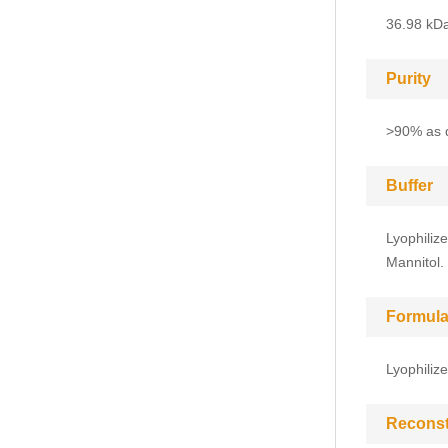
36.98 kD
Purity
>90% as 
Buffer
Lyophiliz
Mannitol.
Formula
Lyophiliz
Reconst