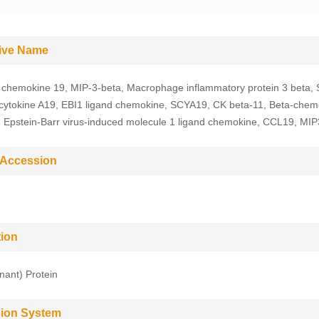
tive Name
 chemokine 19, MIP-3-beta, Macrophage inflammatory protein 3 beta, 
 cytokine A19, EBI1 ligand chemokine, SCYA19, CK beta-11, Beta-chem
 Epstein-Barr virus-induced molecule 1 ligand chemokine, CCL19, MI
 Accession
tion
ant) Protein
ion System