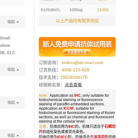
1000ug
14,650
RJZ918547L
以上产品均有现货供应
收起
Small-
okine
P3B, ELC
订购咨询
：
orders@ab-mart.com
收起
订货热线
：
4006-123-828
技术支持
：
15618194176
经销商名录：
点击查看
Note:
Application as
IHC
, only suitable for
histochemical staining or fluorescence
收起
staining of paraffin-embedded sections.
Application as
ICC/IF
, suitable for
histochemical or fluorescent staining of frozen
sections, as well as chemical and fluorescent
staining at the cellular level.
注意：
抗体应用为
IHC
的，抗体只适合于
石蜡切
片
的组化染色或者荧光染色。
收起
抗体应用为
IF/ICC
的，抗体适合于
冰冻切片
的组