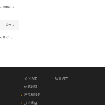
ontents to
收起
to 8°C for
公司历史
招贤纳才
研究领域
产品和服务
技术讲座