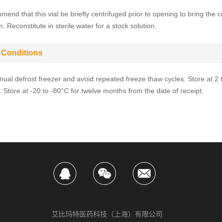
end that this vial be briefly centrifuged prior to opening to bring the c
. Reconstitute in sterile water for a stock solution.
 Conditions
ual defrost freezer and avoid repeated freeze thaw cycles. Store at 2 
 Store at -20 to -80°C for twelve months from the date of receipt.
艾比玛特医药科技（上海）有限公司