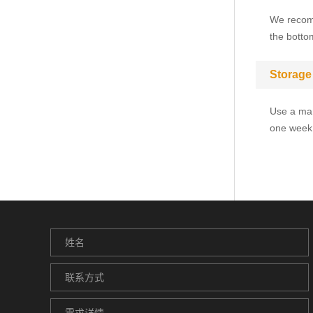
We recomm
the bottom
Storage
Use a man
one week.