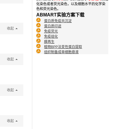
化染色或者荧光染色，以及细胞水平的化学染
色和荧光染色。
ABMART实验方案下载
蛋白质免疫共沉淀
蛋白质印迹
收起
免疫荧光
免疫组化
膜再生
植物BPP法变性蛋白提取
组织制备成单细胞悬液
收起
收起
收起