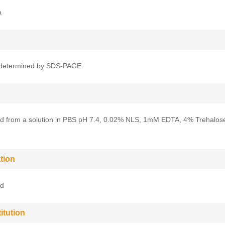
a
determined by SDS-PAGE.
ed from a solution in PBS pH 7.4, 0.02% NLS, 1mM EDTA, 4% Trehalos
tion
ed
itution