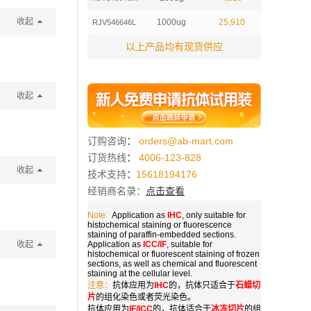
收起
1000ug
25,910
RJV546646L
以上产品均有现货供应
收起
订购咨询
：
orders@ab-mart.com
订货热线
：
4006-123-828
收起
技术支持
：
15618194176
经销商名录：
点击查看
Note:
Application as
IHC
, only suitable for
histochemical staining or fluorescence
staining of paraffin-embedded sections.
收起
Application as
ICC/IF
, suitable for
histochemical or fluorescent staining of frozen
sections, as well as chemical and fluorescent
staining at the cellular level.
注意：
抗体应用为
IHC
的，抗体只适合于
石蜡切
片
的组化染色或者荧光染色。
抗体应用为
IF/ICC
的，抗体适合于
冰冻切片
的组