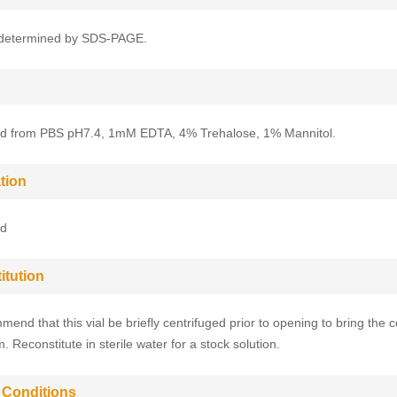
determined by SDS-PAGE.
zed from PBS pH7.4, 1mM EDTA, 4% Trehalose, 1% Mannitol.
tion
ed
itution
end that this vial be briefly centrifuged prior to opening to bring the c
. Reconstitute in sterile water for a stock solution.
 Conditions