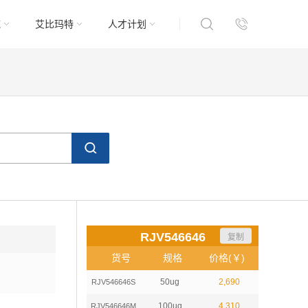
域
艾比玛特
人才计划
RJV546646
复制
货号
规格
价格(￥)
50ug
2,690
RJV546646S
100ug
4,310
RJV546646M