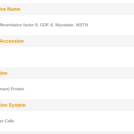
tive Name
fferentiation factor 8, GDF-8, Myostatin, MSTN
 Accession
tion
ant) Protein
ion System
n Cells