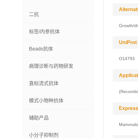
Alterna
二抗
Growth/di
标签/内参抗体
UniProt
Beads抗体
O14793
病理诊断与药物研发
Applica
直标流式抗体
(Recombin
模式小物种抗体
Express
辅助产品
Mammalia
小分子抑制剂