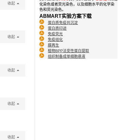
收起
化染色或者荧光染色，以及细胞水平的化学染
色和荧光染色。
ABMART实验方案下载
蛋白质免疫共沉淀
蛋白质印迹
免疫荧光
收起
免疫组化
膜再生
植物BPP法变性蛋白提取
组织制备成单细胞悬液
收起
收起
收起