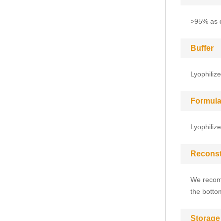
>95% as 
Buffer
Lyophili
Formula
Lyophiliz
Reconst
We recomm
the bottom
Storage