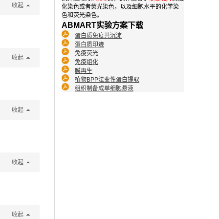
收起
化染色或者荧光染色，以及细胞水平的化学染
色和荧光染色。
ABMART实验方案下载
蛋白质免疫共沉淀
蛋白质印迹
免疫荧光
收起
免疫组化
膜再生
植物BPP法变性蛋白提取
组织制备成单细胞悬液
收起
收起
收起