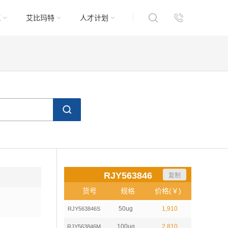
域
艾比玛特
人才计划
RJY563846
复制
货号
规格
价格(￥)
50ug
1,910
RJY563846S
100ug
2,810
RJY563846M