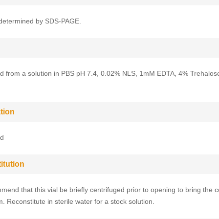
determined by SDS-PAGE.
ed from a solution in PBS pH 7.4, 0.02% NLS, 1mM EDTA, 4% Trehalos
tion
ed
itution
end that this vial be briefly centrifuged prior to opening to bring the c
. Reconstitute in sterile water for a stock solution.