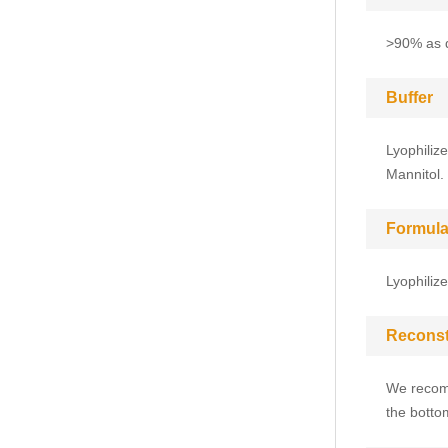
>90% as 
Buffer
Lyophiliz
Mannitol.
Formula
Lyophiliz
Reconst
We recomm
the bottom