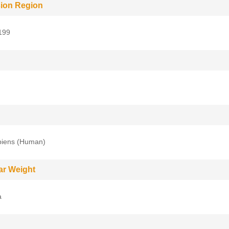
ion Region
199
iens (Human)
ar Weight
a