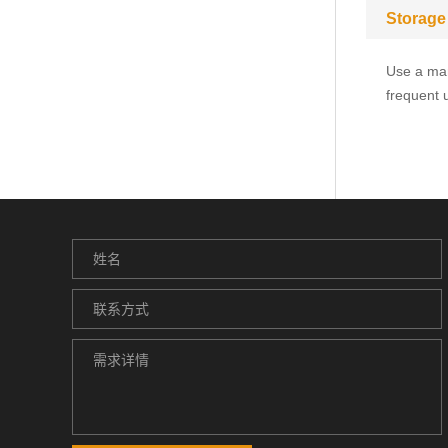
Storage
Use a man
frequent 