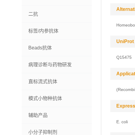
Alterna
二抗
Homeobox
标签/内参抗体
UniProt
Beads抗体
Q15475
病理诊断与药物研发
Applica
直标流式抗体
(Recombin
模式小物种抗体
Express
辅助产品
E. coli
小分子抑制剂