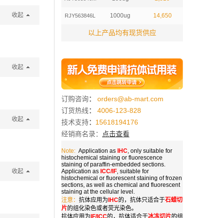
收起
1000ug
14,650
RJY563846L
以上产品均有现货供应
收起
订购咨询
：
orders@ab-mart.com
订货热线
：
4006-123-828
收起
技术支持
：
15618194176
经销商名录：
点击查看
Note:
Application as
IHC
, only suitable for
histochemical staining or fluorescence
staining of paraffin-embedded sections.
收起
Application as
ICC/IF
, suitable for
histochemical or fluorescent staining of frozen
sections, as well as chemical and fluorescent
staining at the cellular level.
注意：
抗体应用为
IHC
的，抗体只适合于
石蜡切
片
的组化染色或者荧光染色。
抗体应用为
IF/ICC
的，抗体适合于
冰冻切片
的组