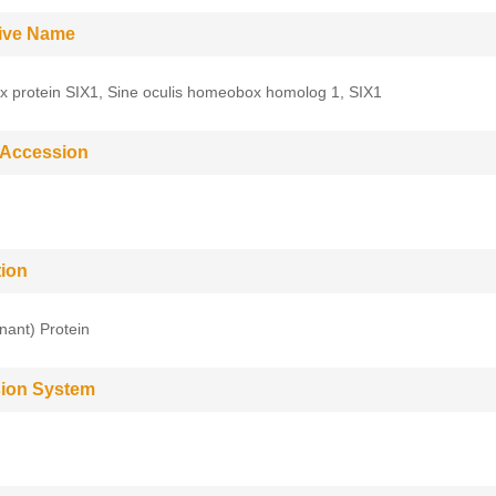
tive Name
 protein SIX1, Sine oculis homeobox homolog 1, SIX1
 Accession
tion
ant) Protein
ion System