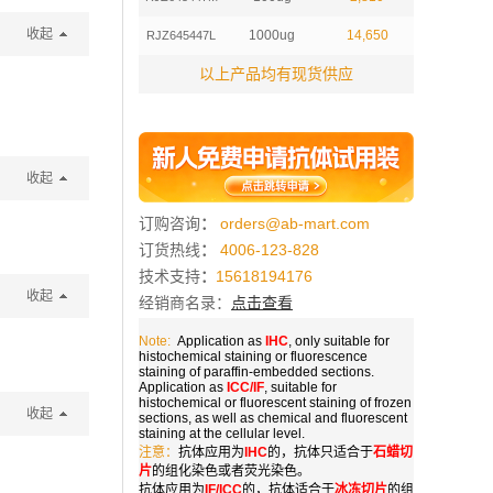
收起
1000ug
14,650
RJZ645447L
以上产品均有现货供应
收起
订购咨询
：
orders@ab-mart.com
订货热线
：
4006-123-828
技术支持
：
15618194176
收起
经销商名录：
点击查看
Note:
Application as
IHC
, only suitable for
histochemical staining or fluorescence
staining of paraffin-embedded sections.
Application as
ICC/IF
, suitable for
histochemical or fluorescent staining of frozen
收起
sections, as well as chemical and fluorescent
staining at the cellular level.
注意：
抗体应用为
IHC
的，抗体只适合于
石蜡切
片
的组化染色或者荧光染色。
抗体应用为
IF/ICC
的，抗体适合于
冰冻切片
的组