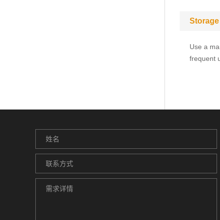
Storage
Use a man
frequent 