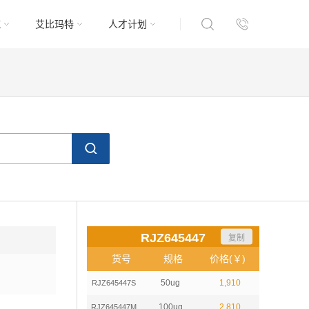
域
艾比玛特
人才计划
RJZ645447
复制
货号
规格
价格(￥)
50ug
1,910
RJZ645447S
100ug
2,810
RJZ645447M