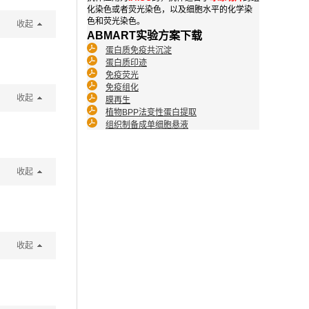
化染色或者荧光染色，以及细胞水平的化学染
色和荧光染色。
收起
ABMART实验方案下载
蛋白质免疫共沉淀
蛋白质印迹
免疫荧光
免疫组化
收起
膜再生
植物BPP法变性蛋白提取
组织制备成单细胞悬液
收起
收起