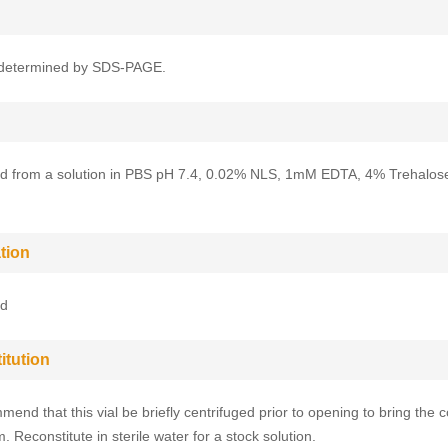
determined by SDS-PAGE.
ed from a solution in PBS pH 7.4, 0.02% NLS, 1mM EDTA, 4% Trehalos
tion
ed
itution
end that this vial be briefly centrifuged prior to opening to bring the c
. Reconstitute in sterile water for a stock solution.