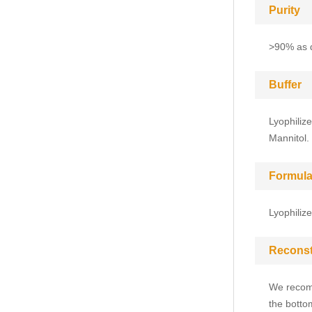
Purity
>90% as 
Buffer
Lyophiliz
Mannitol.
Formula
Lyophiliz
Reconst
We recomm
the bottom