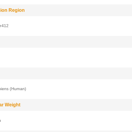
ion Region
r412
iens (Human)
ar Weight
a