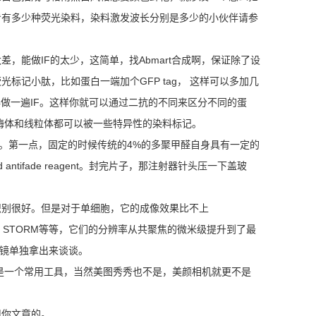
看有多少种荧光染料，染料激发波长分别是多少的小伙伴请参
能做IF的太少，这简单，找Abmart合成啊，保证除了设
记小肽，比如蛋白一端加个GFP tag， 这样可以多加几
做一遍IF。这样你就可以通过二抗的不同来区分不同的蛋
溶酶体和线粒体都可以被一些特异性的染料标记。
的。第一点，固定的时候传统的4%的多聚甲醛自身具有一定的
ifade reagent。封完片子，那注射器针头压一下盖玻
的识别很好。但是对于单细胞，它的成像效果比不上
M，STED，STORM等等，它们的分辨率从共聚焦的微米级提升到了最
微镜单独拿出来谈谈。
是一个常用工具，当然美图秀秀也不是，美颜相机就更不是
用你文章的。