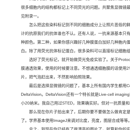
很多细胞内的结构都标记上不同荧光的问题。共聚焦显微镜
见附录一。
怎么把这些染料标记到不同的细胞成分上让照片恶俗的鲜
计的抗原我们的抗体谁也不认。还有人说，一抗来源基本只有鼠
种颜色。第二种，如果你感兴趣好几种膜蛋白加好几种胞内蛋
白。除了用荧光抗体标记蛋白，很多染料可以直接标记细胞组分
选好了荧光标记，就开始做荧光免疫实验了。关于Prot
膜通透效果，使用的时候要注意。不想通透细胞膜的话使用2%的多聚甲
片，把气泡赶出来，不然影响拍照效果。
最后是选择显微镜的问题了，基本上所有国内学生都用Co
DeltaVision。DeltaVision还有一个特长就是Liv
小20纳米。我自己用过STED，效果确实好。但对一抗质
那么现在你片子拍出来了，后期你要不要做怎么做肯定是
了。学界基本使用ImageJ来调对比度，亮度，图层合成等等。
总之，到现在你已经有了很漂亮的图片了，就算和你的