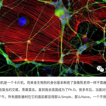
相机是一个卡片机，而单身生物狗的身份基本断绝了我像陈老师一样不靠
拍臭虫的交尾，羡慕莫名。直到我去英国成为了Ph.D。很多年后，当面对
个遥远的下午。所有摄影器材在它的面前都显得那么Simple，那么Naive