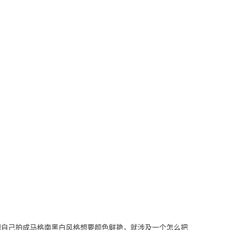
把自己拍成马格南黑白风格想要颜色鲜艳，就涉及一个怎么把