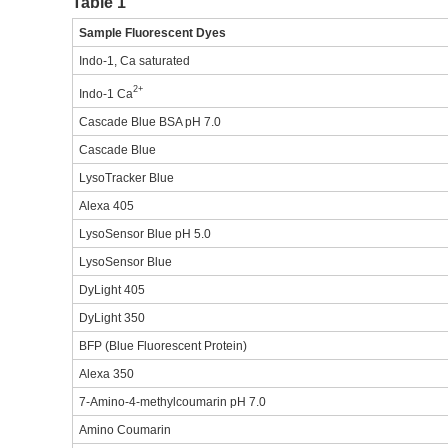
Table 1
Sample Fluorescent Dyes
Indo-1, Ca saturated
2+
Indo-1 Ca
Cascade Blue BSA pH 7.0
Cascade Blue
LysoTracker Blue
Alexa 405
LysoSensor Blue pH 5.0
LysoSensor Blue
DyLight 405
DyLight 350
BFP (Blue Fluorescent Protein)
Alexa 350
7-Amino-4-methylcoumarin pH 7.0
Amino Coumarin