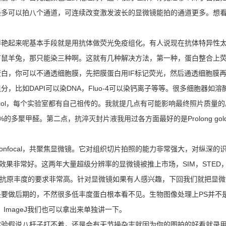
最多可以拍八个通道，可连续改变激发波长的显微镜能拍的通道更多。想
艳起来呢基本手段就是用抗体做荧光免疫组化。有人说现在抗体特异性太差，
羊兔，那只能染三种啊。这就有几种解决方法，第一种，蛋白整合上荧光标
白，你可以不通透细胞膜，先把膜蛋白用IF标记荧光，然后通透细胞膜再
，比如DAPI可以染DNA，Fluo-4可以染钙离子等等。很多细胞器如
ocol，每个实验室都有自己祖传的。我就提几点有可能影响最终照片质量
醛。第二点，抗淬灭封片液我用过各方面最好的是Prolong gold ant
nfocal，共聚焦显微镜。它对组织切片拍照的能力非常强大，对纵深
e-cell imaging效果非常好。这两年大量超级分辨率的显微镜被推上市场，SI
量和抗原丰度的要求非常高。针对显微镜如果有人感兴趣，下回我们就把显
要做后期的，不然很多低丰度蛋白根本看不见。生物图像处理上PS并不
ImageJ我们也可以拿出来单独讲一下。
实验假说八杆子打不着，还是会有无节操杂志就因为你的图拍的好看就录