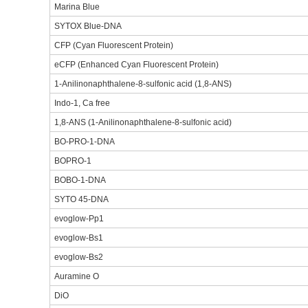
Marina Blue
SYTOX Blue-DNA
CFP (Cyan Fluorescent Protein)
eCFP (Enhanced Cyan Fluorescent Protein)
1-Anilinonaphthalene-8-sulfonic acid (1,8-ANS)
Indo-1, Ca free
1,8-ANS (1-Anilinonaphthalene-8-sulfonic acid)
BO-PRO-1-DNA
BOPRO-1
BOBO-1-DNA
SYTO 45-DNA
evoglow-Pp1
evoglow-Bs1
evoglow-Bs2
Auramine O
DiO