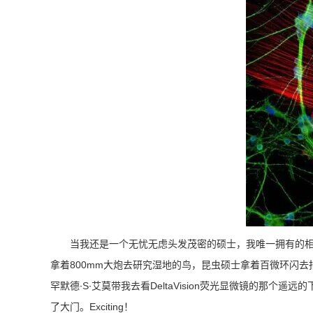
当我还是一个无忧无虑头发茂密的硕士，我唯一拥有的
拿着800mm大炮去研究湿地的鸟，昆虫硕士拿着百微环闪去
罕默德∙S∙艾莫带我去看DeltaVision荧光显微镜的那
了大门。Exciting！