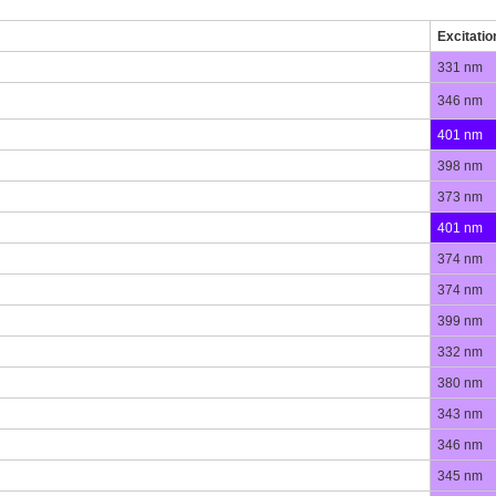
Excitatio
331 nm
346 nm
401 nm
398 nm
373 nm
401 nm
374 nm
374 nm
399 nm
332 nm
380 nm
343 nm
346 nm
345 nm