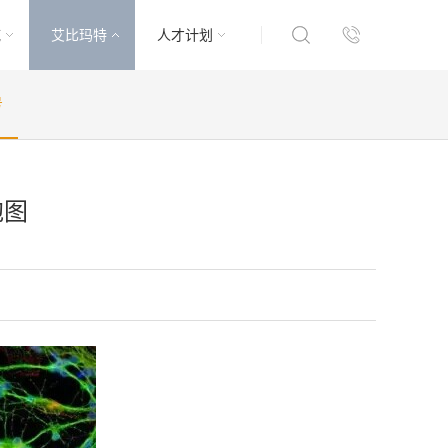
域
艾比玛特
人才计划
号
胞图