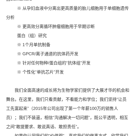
※ 从孕妇血液中分离出更高质量的胎儿细胞用于单细胞遗传
分析
※ 更高效分离循环肿瘤细胞用于早期诊断
蛋白（组）研究
※ 1个月单抗制备
※ GPCR/离子通道的抗体药开发
※ 针对任何物种/蛋白组的“抗体组”开发
※ 个性化“单抗芯片”开发
我们全面高速的成长将为生物学家们提供了大展才华的机会和
舞台。在这里，我们只看贡献，不看能力和学位；我们坚持“让员
工先富起来”（2015年公司出现了第一个年薪100万的销售人
员）；我们不装逼，相信“沟通解决一切问题”，既公平透明，相互
之间“敢提要求、敢说真话、敢担责任”。
如果你认同我们的“价值观”，喜欢我们的做事方式，欣赏我们