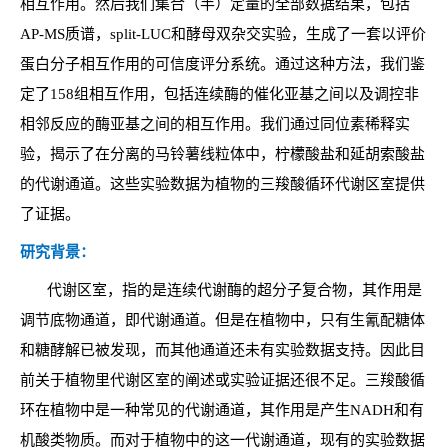
相互作用。然后我们集合（半）定量的全部数据结果，包括
AP-MS质谱，split-LUC和酵母双杂交实验，生成了一套以评价
蛋白分子相互作用的可信度评分系统。通过这种方法，我们鉴
定了158组相互作用，包括连续酶的催化亚基之间以及调控非
相邻反应的酶亚基之间的相互作用。我们通过同位素稀释实
验，揭示了在分离的马铃薯线粒体中，柠檬酸盐和延胡索酸盐
的代谢通道。这些实验数据为植物的三羧酸循环代谢区室提供
了证据。
研究背景：
代谢区室，指的是连续代谢酶的超分子复合物，其作用是
调节底物通道，即代谢通道。但是在植物中，只有生氰配糖体
和糖酵解已被发现，而其他通道还未有实验数据支持。因此目
前关于植物里代谢区室的阐述或实验证据还很不足。三羧酸循
环在植物中是一种常见的代谢通道，其作用是产生NADH和有
机酸类物质。而对于植物中的这一代谢通道，现有的实验数据