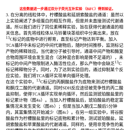
这些数据进一步通过双分子荧光互补实验 （BiFC）得到验证。
3.
在分离的线粒体中，柠檬酸盐和延胡索酸盐的通道：虽然以
上实验阐述了多组蛋白的相互作用，但是并未直接测试代谢通
道。所以我们进行了同位素稀释实验，旨在获得代谢通道的相
关信息。首先将线粒体从马铃薯块茎组织中分离出来，放在
13
C标记的底物中进行孵育，直至标记产物达到平衡。加入
TCA循环中未标记的中间代谢物后，随时时间推移，监测标记
产物的稀释效应。当代谢分子被引导时，通道中间产物和酶复
合物周围环境会发生混合（这种混合影响是微不足道的），未
13
标记的中间产物限制进入酶活性位点，那么产物中会缺乏
C
标记稀释物分子。同时，为了达到实验目的，通过抑制某个反
应实验，我们将TCA循环实现单向循环处理。
13
在这个实验中，
C标记的丙酮酸盐作为底物来测试柠檬酸盐
和酮戊二酸的代谢通道。同时SDH反应途径被竞争性的丙二酸
盐抑制，使得TCA循环实现单向循环，然后监测琥珀酸盐里的
标记累计物（图4a）。当加入柠檬酸盐后，琥珀酸盐的稳定富
集情况未发生变化（图4b）；但是当加入酮戊二酸后5分钟
内，其富集情况开始减少（图4c）。在另一组实验中，将谷胺
酸盐作为柠檬酸盐里的标记底物和累计物，测试琥珀酸盐，延
胡索酸盐和苹果酸盐的代谢通道。同样的，使用非竞争性的氟