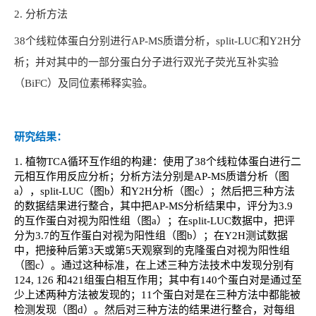
2.
分析方法
38
个线粒体蛋白分别进行AP-MS质谱分析，split-LUC和Y2H分
析；并对其中的一部分蛋白分子进行
双光子荧光互补实验
（BiFC）及同位素稀释实验
。
研究结果：
1.
植物TCA循环互作组的构建：使用了38个线粒体蛋白进行二
元相互作用反应分析；分析方法分别是AP-MS质谱分析（图
a），split-LUC（图b）和Y2H分析（图c）；然后把三种方法
的数据结果进行整合，其中把AP-MS分析结果中，评分为3.9
的互作蛋白对视为阳性组（图a）；在split-LUC数据中，把评
分为3.7的互作蛋白对视为阳性组（图b）；在Y2H测试数据
中，把接种后第3天或第5天观察到的克隆蛋白对视为阳性组
（图c）。通过这种标准，在上述三种方法技术中发现分别有
124, 126 和421组蛋白相互作用；其中有140个蛋白对是通过至
少上述两种方法被发现的；11个蛋白对是在三种方法中都能被
检测发现（图d）。然后对三种方法的结果进行整合，对每组