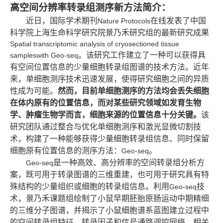
高空间分辨率转录组测序新方法简介：
近日，国际学术期刊
在线发表了中国
Nature Protocols
科学院上海生命科学研究院景乃禾研究组的最新研究成果
Spatial transcriptomic analysis of cryosectioned tissue
。该研究工作建立了一种可以获得具
sampleswith Geo-seq
有空间位置信息的少量细胞转录组图谱的技术方法。近年
来，单细胞测序技术迅速发展，使得研究细胞之间的异质
性成为可能。
然而，目前单细胞测序的方法均会丢失细胞
在体内原有的位置信息，而对某些研究领域如发育生物
学、肿瘤生物学而言，细胞来源的位置信息十分关键。
该
研究团队通过整合与优化单细胞测序和激光显微切割技
术，构建了一种能够获得少量细胞转录组信息、同时保留
细胞原有位置信息的测序方法：
。
Geo-seq
是一种高效、高分辨率的空间转录组分析方
Geo-seq
案，既可用于转录图谱的三维重建，也可用于研究具有特
殊结构的少量组织或细胞的转录组信息。利用
技
Geo-seq
术，景乃禾课题组绘制了小鼠早期胚胎原肠运动中期精细
的三维分子图谱，并揭示了小鼠细胞谱系蓝图建立过程中
的空间转录组特征、转录因子和信号通路调控网络，相关