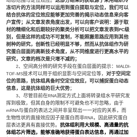
动态范围与定位效应。
这部分结果的获取源于采用组织冷
冻切片的方法同样可以运用到蛋白提取与定位，我们可以
结合抗体的定位效应能够更加完善的揭示动态信息来向客
户宣传；从文章发表角度出发，可以向客户说明：源于取
材的精细化和后期较好的聚类分析可以把文章发表到
级
PC
别，但是这样的成功不可复制，不能照搬思路应用到其他
树种的研究，创新性已经明显不够，然而从抗体组作为研
究蛋白层面的高新技术角度，从不同维度进行更高水平的
研究，文章的档次是只增不减的；
、空间高分辨的研究手段在蛋白层面的提示：
2
MALDI-
技术可以用于组织显影与空间定位等，
对于空间定
TOF-MS
位的思路，抗体组具备时空定位效应，可以捕捉蛋白动态
信息，这是抗体组的巨大优势
；
、尽管目前在
测定方式上面将转录组水平研究发
3
RNA
挥到极致，但其自身的限制不可避免也不可忽略，由于
与蛋白的表达之间并非呈现出一一对应的关系，而
mRNA
生物性状的直接效应因子是蛋白而非
，因此研究蛋白
RNA
层表达更具有直接优势。
抗体组利用大规模、高通量的抗
体组芯片筛选，能够准确地获得蛋白表达信息，再通过加