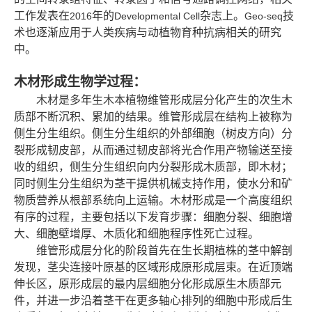
工作发表在
年的
杂志上。
技
2016
Developmental Cell
Geo-seq
术也逐渐应用于人类疾病与动植物育种抗病相关的研究
中。
木材形成生物学过程：
木材是多年生木本植物维管形成层分化产生的次生木
质部不断沉积、累加的结果。维管形成层在结构上被称为
侧生分生组织。侧生分生组织的外部细胞（树皮方向）分
裂形成韧皮部，从而通过韧皮部将光合作用产物输送至接
收的组织，侧生分生组织向内分裂形成木质部，即木材；
同时侧生分生组织为茎干提供机械支持作用，使水分和矿
物质营养从根部系统向上运输。木材形成是一个高度组织
有序的过程，主要包括以下发育步骤：细胞分裂、细胞增
大、细胞壁增厚、木质化和细胞程序性死亡过程。
维管形成层分化的阶段首先在生长期植株的茎中解剖
发现，茎尖连接叶原基的区域形成原形成层束。在近顶端
伸长区，原形成层的最内层细胞分化形成原生木质部元
件，并进一步沿着茎干在更多轴心排列的细胞中形成后生