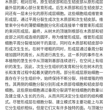
木质部；相对应地，原生韧皮部和后生韧皮部从原形成层
最外层的离心部分发育形成。后生木质部和后生韧皮部之
间还有一层未分化的原形成层细胞。这些细胞组成维管束
形成层，通过平周分裂生成次生木质部和次生韧皮部。维
管束中分布的薄壁细胞脱分化形成连接单个维管束形成层
的束间形成层。最终，从树木的顶端到根部在木质部和韧
皮部之间形成连续的圆环，称为维管形成层。维管形成层
细胞平周分裂增加树干的直径，同时在木质部和韧皮部中
形成次生生长。在树干增粗的同时，形成层通过垂周分裂
增加圆环的周长，从而进行高生长。这一系列的事件在木
本植物的茎生长中从顶端到基部连续进行，在空间上有组
织的发生。因此，次生分生组织的发育和分化在树木的生
长和发育过程中起着关键的作用。部分形成层原始细胞一
直存在于分生组织中，始终保持不断分裂、持续增殖的特
性。其两侧的细胞分裂分别形成木质部母细胞和韧皮部母
细胞。这些原始细胞通过垂周分裂调节射线细胞的数量以
及建立侵入生长的方向，从而共同决定分生组织的结构模
式。尽管形成层在细胞分裂、建立模式等主要功能上与其
它分生组织相似，但是它们又有许多独特的面。与顶端分