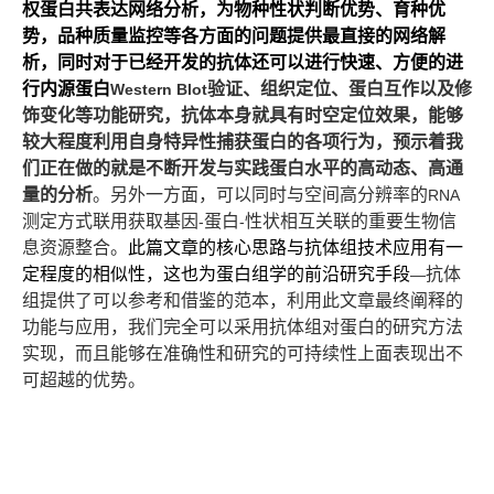
权蛋白共表达网络分析，为物种性状判断优势、育种优
势，品种质量监控等各方面的问题提供最直接的网络解
析，同时对于已经开发的抗体还可以进行快速、方便的进
行内源蛋白
验证、组织定位、蛋白互作以及修
Western Blot
饰变化等功能研究，抗体本身就具有时空定位效果，能够
较大程度利用自身特异性捕获蛋白的各项行为，预示着我
们正在做的就是不断开发与实践蛋白水平的高动态、高通
量的分析
。
另外一方面，可以同时与空间高分辨率的
RNA
测定方式联用获取基因
蛋白
性状相互关联的重要生物信
-
-
息资源整合。
此篇文章的核心思路与抗体组技术应用有一
定程度的相似性，这也为蛋白组学的前沿研究手段
抗体
—
组提供了可以参考和借鉴的范本，利用此文章最终阐释的
功能与应用，我们完全可以采用抗体组对蛋白的研究方法
实现，而且能够在准确性和研究的可持续性上面表现出不
可超越的优势。