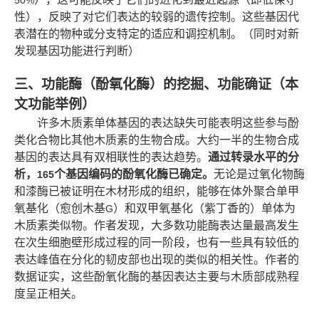
50%
性），反映了对它们表达的较弱的遗传控制。这些基因代
表潜在的物种或分支特定的适应和调控机制。（同时对新
发现基因功能进行判断）
三、功能酶（酚氧化酶）的挖掘、功能确证（本
文功能举例）
许多木质素单体基因的表达缺失可能表明这些参与酚
类化合物比其他木质素的生物合成。大约一半的生物合成
基因的表达具有双相联性的表达趋势。
通过转录水平的分
析，
个基因编码的酚氧化酶已确定。
无论是过氧化物酶
165
和漆酶已被证明在木材形成的组织，能够在体外聚合单甲
氧基化（愈创木基
）和双甲氧基化（紫丁香的）单体为
G
木质素类似物。作者发现，大多数功能酶表达量最高发生
在次生细胞壁形成过程的同一阶段，也有一些具有较低的
表达峰值在分化的韧皮部也出现的类似的相关性。作者的
数据证实，这些酚氧化酶的基因表达主要与木质部成熟程
度呈正相关。