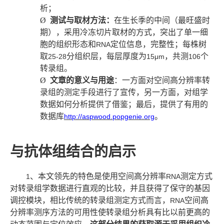
析；
Ø
测试与取材方法：
在生长季的中间（最旺盛时
期），采用冷冻切片取材的方式，突出了单一细
胞的组织形态和
定位信息，完整性；每株树
RNA
取
分组织层，每层厚度为
，共测
个
25-28
15μm
106
转录组。
Ø
文章的意义与用途
：一方面对空间高分辨率转
录组的测定手段进行了宣传，另一方面，对组学
数据如何分析提供了借鉴；最后，提供了有用的
数据库
。
http://aspwood.popgenie.org
与抗体组结合的启示
、本文领先的特色是使用空间高分辨率
测定方式
1
RNA
对转录组学数据进行直观的比较，并且获得了保守的基因
调控模块，相比传统的转录组测定方式而言，
空间高
RNA
分辨率测序方法的可用性使转录组分析具有比以前更高的