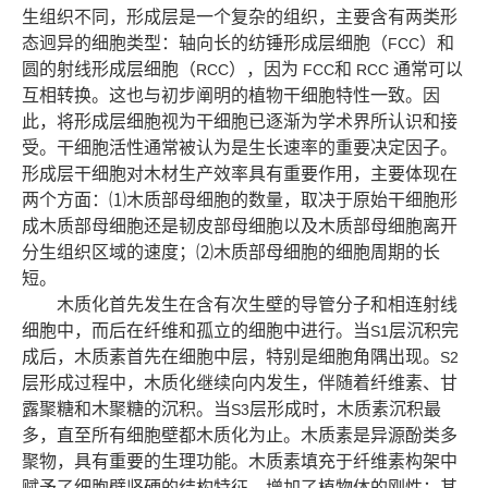
生组织不同，形成层是一个复杂的组织，主要含有两类形
态迥异的细胞类型：轴向长的纺锤形成层细胞（
）和
FCC
圆的射线形成层细胞（
），因为
和
通常可以
RCC
FCC
RCC
互相转换。这也与初步阐明的植物干细胞特性一致。因
此，将形成层细胞视为干细胞已逐渐为学术界所认识和接
受。干细胞活性通常被认为是生长速率的重要决定因子。
形成层干细胞对木材生产效率具有重要作用，主要体现在
两个方面：
⑴
木质部母细胞的数量，取决于原始干细胞形
成木质部母细胞还是韧皮部母细胞以及木质部母细胞离开
分生组织区域的速度；
⑵
木质部母细胞的细胞周期的长
短。
木质化首先发生在含有次生壁的导管分子和相连射线
细胞中，而后在纤维和孤立的细胞中进行。当
层沉积完
S1
成后，木质素首先在细胞中层，特别是细胞角隅出现。
S2
层形成过程中，木质化继续向内发生，伴随着纤维素、甘
露聚糖和木聚糖的沉积。当
层形成时，木质素沉积最
S3
多，直至所有细胞壁都木质化为止。木质素是异源酚类多
聚物，具有重要的生理功能。木质素填充于纤维素构架中
赋予了细胞壁坚硬的结构特征，增加了植物体的刚性；其