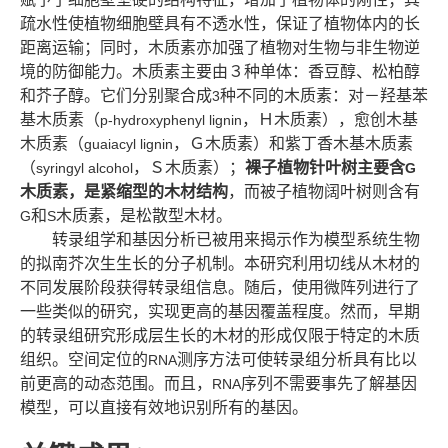
疏水性使植物细胞壁具有不透水性，保证了植物体内的长
距离运输；同时，木质素亦加强了植物对生物与非生物逆
境的防御能力。木质素主要由３种单体：香豆醇、松柏醇
和芥子醇。它们分别聚合成
种不同的木质素：对－羟基苯
3
基木质素（
，Ｈ木质素），愈创木基
p-hydroxyphenyl lignin
木质素（
，Ｇ木质素）和紫丁香木基木质素
guaiacyl lignin
（
，Ｓ木质素）；
裸子植物针叶树主要含
syringyl alcohol
G
木质素，是紧缩型的木材结构
，而被子植物阔叶树则含有
和
木质素，是松散型木材。
G
S
转录组学和基因分析已被用来揭示作为模型系统生物
的拟南芥次生生长的分子机制。本研究利用切线从木材的
不同发展阶段获得转录组信息。随后，使用微阵列进行了
一些类似的研究，实现更高的基因覆盖程度。然而，早期
的转录组研究形成层生长的木材的形成仅限于特定的木质
组织。空间定位的
测序方法可使转录组分析具有比以
RNA
前更高的动态范围。而且，
序列不需要事先了解基因
RNA
模型，可以直接有效地识别所有的基因。