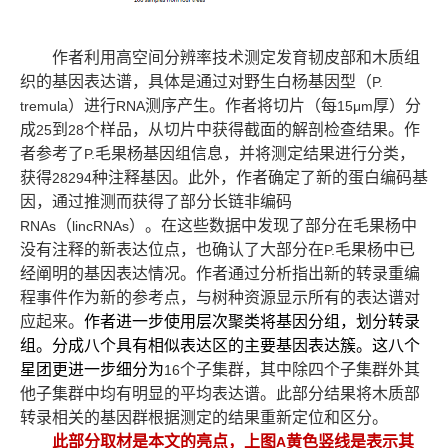
作者利用高空间分辨率技术测定发育韧皮部和木质组
织的基因表达谱，具体是通过对野生白杨基因型（
P.
）进行
测序产生。作者将切片（每
厚）分
tremula
RNA
15μm
成
到
个样品，从切片中获得截面的解剖检查结果。作
25
28
者参考了
毛果杨基因组信息，并将测定结果进行分类，
P.
获得
种注释基因。此外，作者确定了新的蛋白编码基
28294
因，通过推测而获得了部分长链非编码
（
）。在这些数据中发现了部分在毛果杨中
RNAs
lincRNAs
没有注释的新表达位点，也确认了大部分在
毛果杨中已
P.
经阐明的基因表达情况。作者通过分析指出新的转录重编
程事件作为新的参考点，与树种资源显示所有的表达谱对
应起来。
作者进一步使用层次聚类将基因分组，划分转录
组。分成八个具有相似表达区的主要基因表达簇。这八个
星团更进一步细分为
个子集群，其中除四个子集群外其
16
他子集群中均有明显的平均表达谱。此部分结果将木质部
转录相关的基因群根据测定的结果重新定位和区分。
此部分取材是本文的亮点，上图
黄色竖线是表示其
A