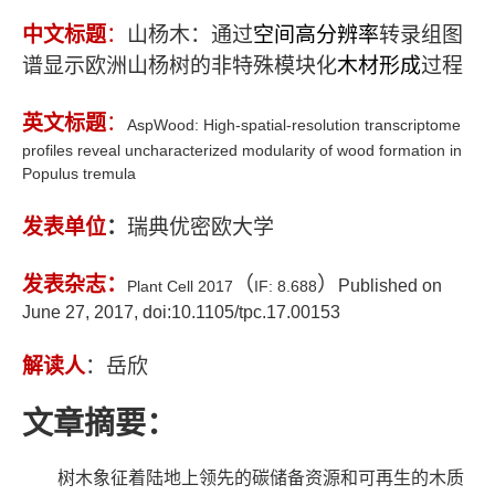
中文标题
：
山杨木：通过
空间高分辨率
转录组图
谱显示欧洲山杨树的非特殊模块化
木材形成
过程
英文标题
：
AspWood: High-spatial-resolution transcriptome
profiles reveal uncharacterized modularity of wood formation in
Populus tremula
发表单位
：
瑞典优密欧大学
发表杂志：
（
）
Published on
Plant Cell 2017
IF: 8.688
June 27, 2017, doi:10.1105/tpc.17.00153
解读人
：岳欣
文章摘要：
树木象征着陆地上领先的碳储备资源和可再生的木质