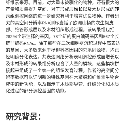
纤维素来源。目前，对大量未被驯化的物种，还有很大的
产量和质量提升空间，对于
形成层增长以及木材形成的转
录组
调控网络的进一步研究有利于培育优良物种。作者研
究的高空间分辨率
测序囊括了欧洲山杨的次生韧皮
RNA
部、维管形成层以及木材组织形成过程。该转录组包括
个带注释的基因，
个新的蛋白编码基因和
个长
28294
78
567
链非编码
。除了那些在二次细胞壁沉积过程中高表达
RNAs
的基因，大多数来源于杨柳科基因组的旁系同源物，均已
经明确分化表达。共表达网络分析表明调控形成层增长以
及木材形成的转录组分析包含了大量的模块，这些模块拼
接起来组成了一个统一的组织发育过程。作者的高空间分
辨率数据可以证明新的特殊
基因
在木聚糖和纤维素生物合
成中的新功能，以及揭示了木质部导管、纤维分化和木质
化过程的部分调控基因的功能。
研究背景：