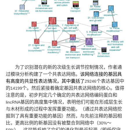
为了识别潜在的新的次级生长调节控制情况，作者通
过模块分析构建了一个共表达网络。
该网络连接的基因具
有高度的共显性表达情况，其中囊括了
个表达基因中
29246
的
个。然后紧接着确定基因共表达网络的核心。
值得
14199
注意的是，初步判定几个确定的共表达网络编码蛋白和
基因的高度集中情况，表明他们可能在形成层生长
lincRNA
与木材形成的过程中发挥重要功能。（通过共表达网络挖
掘到了具有重要功能的基因）然而，与先前注释的基因相
比，更高比例的新基因没有被整合到网络中（
～
30%
），这可能反映了它们的进化到最近起源（即低保守