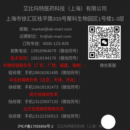
艾比玛特医药科技（上海）有限公司
上海市徐汇区桂平路333号聚科生物园区1号楼1-3层
邮箱：market@ab-mart.com
应聘职位：hr@ab-mart.com
订购专线：4006-123-828
销售电话：13916964679（微信同号）
技术支持
：15618194176（微信同号）
华南经销商负责（广东，广西，福建，海南）：
微信客服
程经理：手机18616261485（微信同号）
华北经销商负责（北京，天津，河北）：
徐经理：手机15618191473（微信同号）
南方经销商负责：
陆经理：手机13122837132（微信同号）
北方及西南经销商负责：
张经理：手机13122150513（微信同号）
沪ICP备17056956号-2
艾比玛特医药科技（上海）有限公司