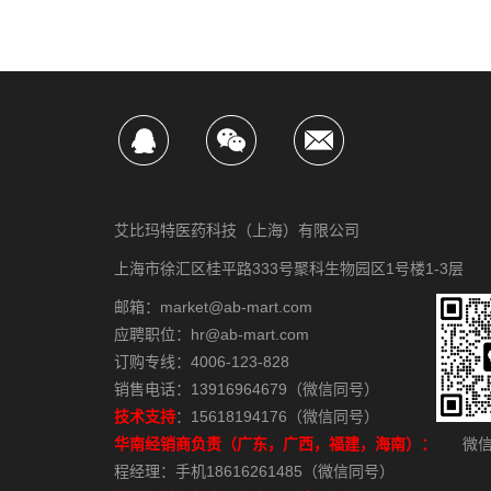
艾比玛特医药科技（上海）有限公司
上海市徐汇区桂平路333号聚科生物园区1号楼1-3层
邮箱：market@ab-mart.com
应聘职位：hr@ab-mart.com
订购专线：4006-123-828
销售电话：13916964679（微信同号）
技术支持
：15618194176（微信同号）
华南经销商负责（广东，广西，福建，海南）：
微信
程经理：手机18616261485（微信同号）