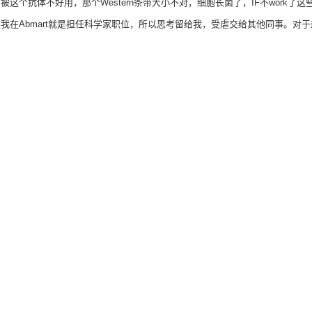
个抗体不好用，那个Western条带大小不对，细胞长菌了，IF不work了这
我在Abmart就是担任科学家职位，所以思考留给我，受虐交给其他同事。对