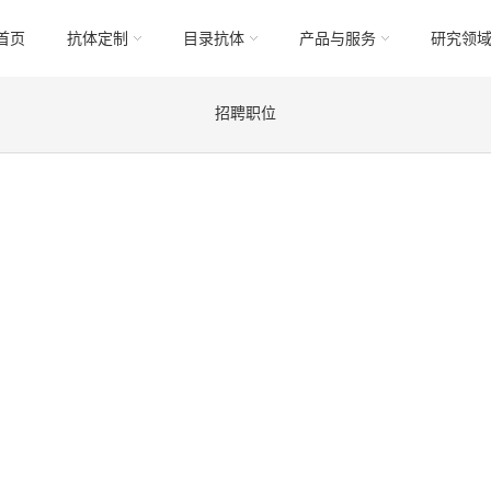
首页
抗体定制
目录抗体
产品与服务
研究领
招聘职位