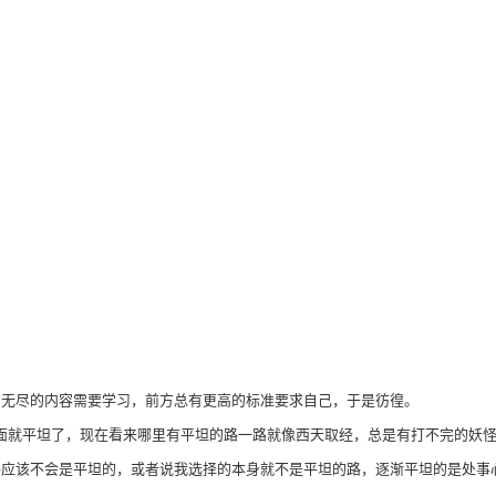
穷无尽的内容需要学习，前方总有更高的标准要求自己，于是彷徨。
面就平坦了，现在看来哪里有平坦的路一路就像西天取经，总是有打不完的妖
路应该不会是平坦的，或者说我选择的本身就不是平坦的路，逐渐平坦的是处事