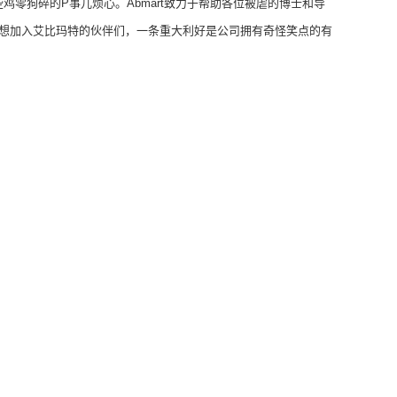
些鸡零狗碎的P事儿烦心。Abmart致力于帮助各位被虐的博士和导
于想加入艾比玛特的伙伴们，一条重大利好是公司拥有奇怪笑点的有