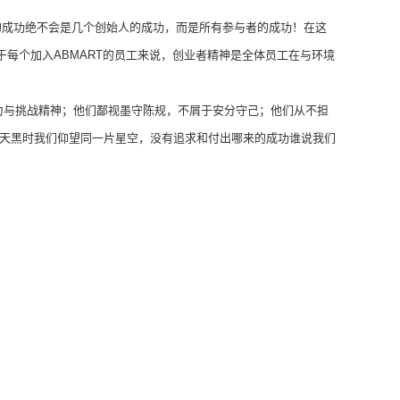
的成功绝不会是几个创始人的成功，而是所有参与者的成功！在这
于每个加入
ABMART
的员工来说，创业者精神是全体员工在与环境
力与挑战精神；他们鄙视墨守陈规，不屑于安分守己；他们从不担
，天黑时我们仰望同一片星空，没有追求和付出哪来的成功谁说我们