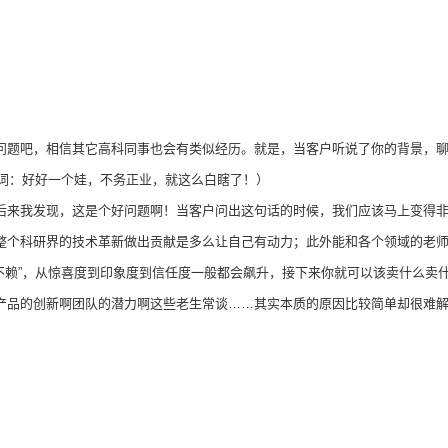
问题吧，相信其它高科同事也会有类似经历。就是，当客户听说了你的背景，
台词：好好一个娃，不务正业，就这么白瞎了！）
后来我发现，这是个好问题啊！当客户问出这句话的时候，我们应该马上变得
整个科研界的技术革新做出贡献是多么让自己有动力；此外能和各个领域的老
不赖”，从惊喜度到印象度到信任度一般都会飙升，接下来你就可以该卖什么卖
产品的创新啊团队的潜力啊这些老生常谈……其实本质的原因比较简单却很难