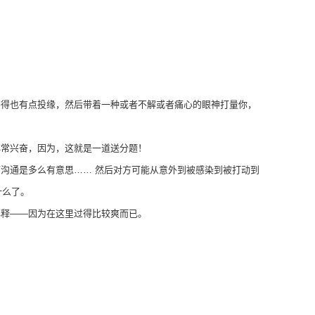
聊得也有点投缘，然后带着一种或者不解或者痛心的眼神打量你，
非常兴奋，因为，这就是一道送分题！
师沟通是多么有意思
…… 然后对方可能从意外到被感染到被打动到
什么了。
解释——因为在这里过得比较爽而已。