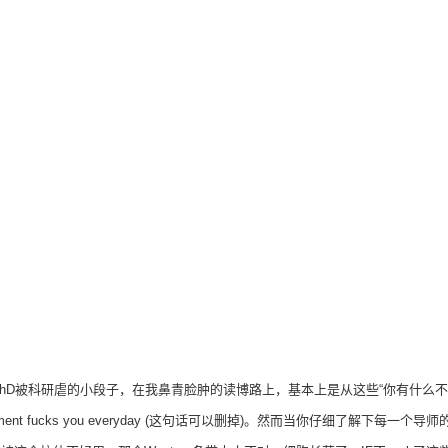
hD被科研虐的小段子，在我鼻青脸肿的读博路上，基本上是从这些“你有什么
se experiment fucks you everyday (这句话可以删掉)。然而当你