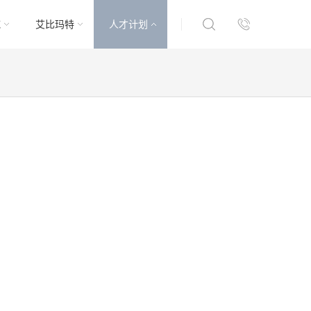
域
艾比玛特
人才计划