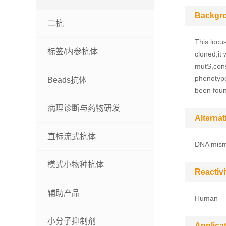
Backgr
二抗
This locu
标签/内参抗体
cloned,it
mutS,cons
phenotype
Beads抗体
been foun
病理诊断与药物研发
Alterna
直标流式抗体
DNA mism
模式小物种抗体
Reactivi
辅助产品
Human
小分子抑制剂
Applica