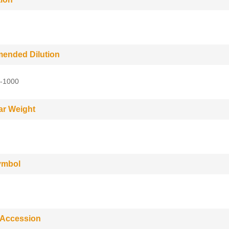
ended Dilution
-1000
ar Weight
ymbol
 Accession