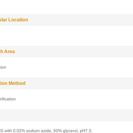
ular Location
h Area
sion
ation Method
rification
BS with 0.02% sodium azide, 50% glycerol, pH7.3.