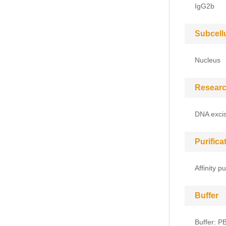
IgG2b
Subcell
Nucleus
Researc
DNA exci
Purific
Affinity pu
Buffer
Buffer: P