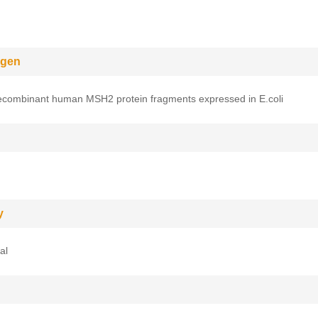
gen
recombinant human MSH2 protein fragments expressed in E.coli
y
al