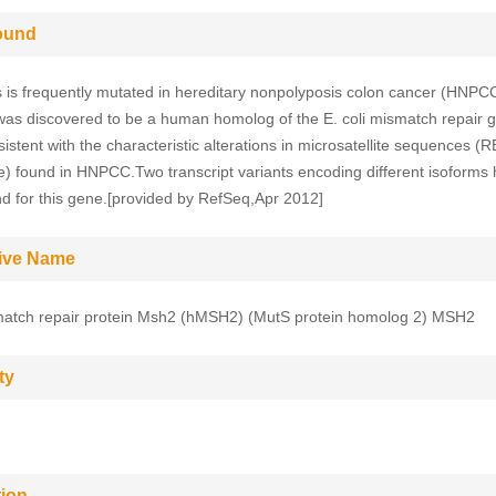
ound
s is frequently mutated in hereditary nonpolyposis colon cancer (HNP
 was discovered to be a human homolog of the E. coli mismatch repair 
istent with the characteristic alterations in microsatellite sequences (
) found in HNPCC.Two transcript variants encoding different isoforms
d for this gene.[provided by RefSeq,Apr 2012]
tive Name
atch repair protein Msh2 (hMSH2) (MutS protein homolog 2) MSH2
ty
tion