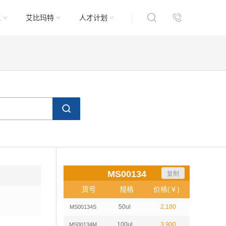
域
艾比玛特
人才计划
MS00134
复制
货号
规格
价格(￥)
50ul
2,100
MS00134S
100ul
3,900
MS00134M