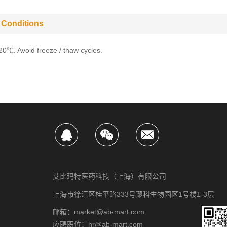
 Conditions
-20℃. Avoid freeze / thaw cycles.
艾比玛特医药科技（上海）有限公司
上海市徐汇区桂平路333号聚科生物园区1号楼1-3层
邮箱：market@ab-mart.com
应聘职位：hr@ab-mart.com