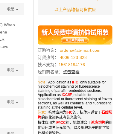
收起
以上产品均有现货供应
CC).When
gene
RER
 have
订购咨询
：
orders@ab-mart.com
订货热线
：
4006-123-828
技术支持
：
15618194176
收起
经销商名录：
点击查看
Note:
Application as
IHC
, only suitable for
histochemical staining or fluorescence
staining of paraffin-embedded sections.
Application as
ICC/IF
, suitable for
histochemical or fluorescent staining of frozen
收起
sections, as well as chemical and fluorescent
staining at the cellular level.
注意：
抗体应用为
IHC
的，抗体只适合于
石蜡切
片
的组化染色或者荧光染色。
抗体应用为
IF/ICC
的，抗体适合于
冰冻切片
的组
化染色或者荧光染色，以及细胞水平的化学染
色和荧光染色。