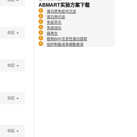
收起
ABMART实验方案下载
蛋白质免疫共沉淀
蛋白质印迹
免疫荧光
免疫组化
收起
膜再生
植物BPP法变性蛋白提取
组织制备成单细胞悬液
收起
收起
收起