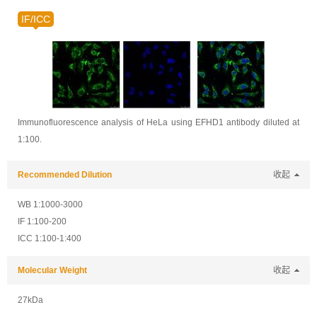
IF/ICC
Immunofluorescence analysis of HeLa using EFHD1 antibody diluted at
1:100.
Recommended Dilution
收起
WB 1:1000-3000
IF 1:100-200
ICC 1:100-1:400
Molecular Weight
收起
27kDa