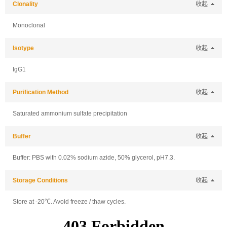
Clonality
收起
Monoclonal
Isotype
收起
IgG1
Purification Method
收起
Saturated ammonium sulfate precipitation
Buffer
收起
Buffer: PBS with 0.02% sodium azide, 50% glycerol, pH7.3.
Storage Conditions
收起
Store at -20℃. Avoid freeze / thaw cycles.