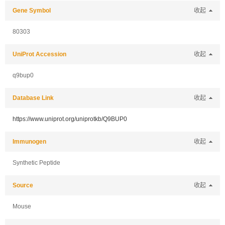
Gene Symbol
收起
80303
UniProt Accession
收起
q9bup0
Database Link
收起
https://www.uniprot.org/uniprotkb/Q9BUP0
Immunogen
收起
Synthetic Peptide
Source
收起
Mouse