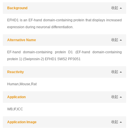
Background
收起
EFHD1 is an EF-hand domain-containing protein that displays increased
expression during neuronal differentiation.
Alternative Name
收起
EF-hand domain-containing protein D1 (EF-hand domain-containing
protein 1) (Swiprosin-2) EFHD1 SWS2 PP3051
Reactivity
收起
Human,Mouse,Rat
Application
收起
WB,IF,ICC
Application Image
收起