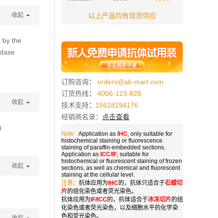
收起
以上产品均有现货供应
 by the
idase
订购咨询
：
orders@ab-mart.com
订货热线
：
4006-123-828
收起
技术支持
：
15618194176
经销商名录：
点击查看
)
Note:
Application as
IHC
, only suitable for
histochemical staining or fluorescence
staining of paraffin-embedded sections.
Application as
ICC/IF
, suitable for
histochemical or fluorescent staining of frozen
收起
sections, as well as chemical and fluorescent
staining at the cellular level.
注意：
抗体应用为
IHC
的，抗体只适合于
石蜡切
片
的组化染色或者荧光染色。
抗体应用为
IF/ICC
的，抗体适合于
冰冻切片
的组
化染色或者荧光染色，以及细胞水平的化学染
色和荧光染色。