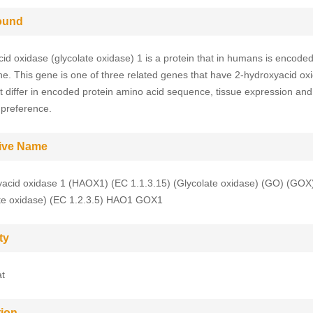
ound
id oxidase (glycolate oxidase) 1 is a protein that in humans is encoded
. This gene is one of three related genes that have 2-hydroxyacid ox
yet differ in encoded protein amino acid sequence, tissue expression and
 preference.
tive Name
acid oxidase 1 (HAOX1) (EC 1.1.3.15) (Glycolate oxidase) (GO) (GOX
te oxidase) (EC 1.2.3.5) HAO1 GOX1
ty
t
tion