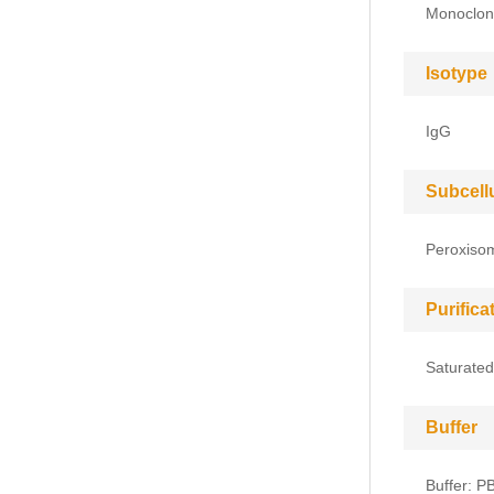
Monoclon
Isotype
IgG
Subcell
Peroxiso
Purific
Saturated
Buffer
Buffer: P