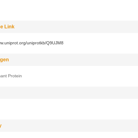
e Link
ww.uniprot.org/uniprotkb/Q9UJM8
gen
ant Protein
y