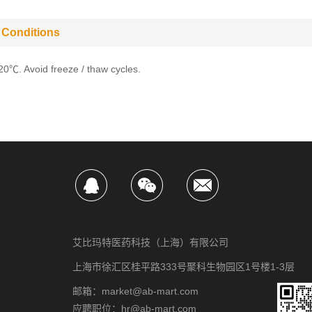
 Conditions
-20℃. Avoid freeze / thaw cycles.
艾比玛特医药科技（上海）有限公司
上海市徐汇区桂平路333号聚科生物园区1号楼1-3层
邮箱：market@ab-mart.com
应聘职位：hr@ab-mart.com