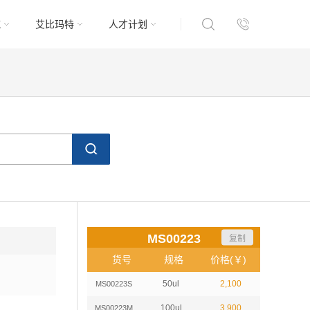
域
艾比玛特
人才计划
MS00223
复制
货号
规格
价格(￥)
50ul
2,100
MS00223S
100ul
3,900
MS00223M