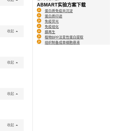
收起
ABMART实验方案下载
蛋白质免疫共沉淀
蛋白质印迹
免疫荧光
免疫组化
收起
膜再生
植物BPP法变性蛋白提取
组织制备成单细胞悬液
收起
收起
收起