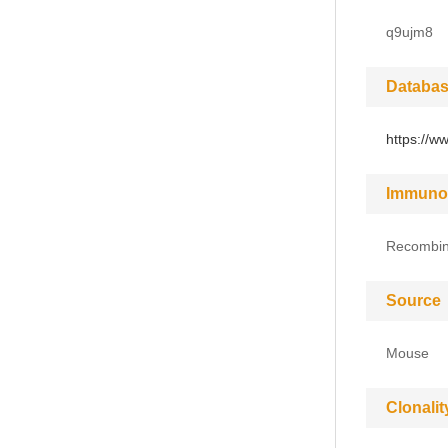
q9ujm8
Databas
https://w
Immuno
Recombin
Source
Mouse
Clonalit