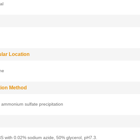
al
ular Location
me
ation Method
 ammonium sulfate precipitation
BS with 0.02% sodium azide, 50% glycerol, pH7.3.