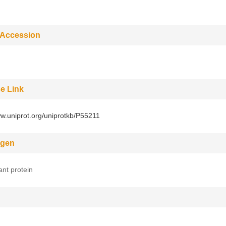
 Accession
e Link
ww.uniprot.org/uniprotkb/P55211
gen
nt protein