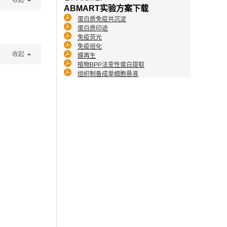
收起
ABMART实验方案下载
蛋白质免疫共沉淀
蛋白质印迹
免疫荧光
免疫组化
收起
膜再生
植物BPP法变性蛋白提取
组织制备成单细胞悬液