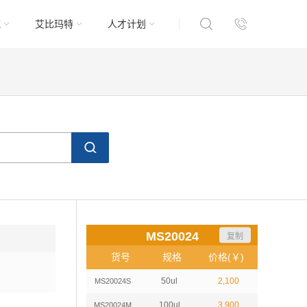
域
艾比玛特
人才计划
MS20024
复制
货号
规格
价格(￥)
50ul
2,100
MS20024S
100ul
3,900
MS20024M