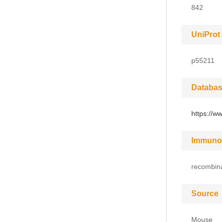
842
UniProt
p55211
Databas
https://w
Immuno
recombina
Source
Mouse