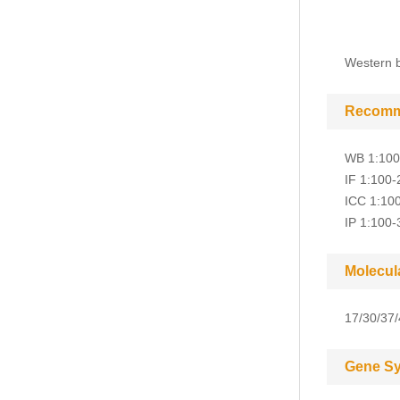
Western b
Recomm
WB 1:100
IF 1:100-
ICC 1:10
IP 1:100-
Molecul
17/30/37
Gene S