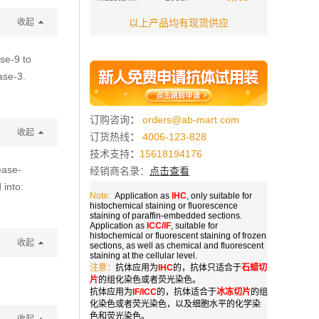
收起
以上产品均有现货供应
se-9 to
ase-3.
订购咨询
：
orders@ab-mart.com
收起
订货热线
：
4006-123-828
技术支持
：
15618194176
ease-
经销商名录：
点击查看
 into:
Note:
Application as
IHC
, only suitable for
histochemical staining or fluorescence
staining of paraffin-embedded sections.
Application as
ICC/IF
, suitable for
histochemical or fluorescent staining of frozen
收起
sections, as well as chemical and fluorescent
staining at the cellular level.
注意：
抗体应用为
IHC
的，抗体只适合于
石蜡切
片
的组化染色或者荧光染色。
抗体应用为
IF/ICC
的，抗体适合于
冰冻切片
的组
化染色或者荧光染色，以及细胞水平的化学染
色和荧光染色。