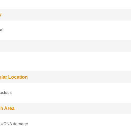
y
al
ular Location
ucleus
h Area
s #DNA damage