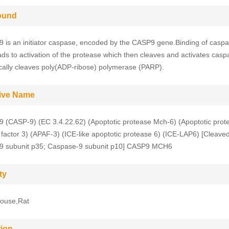
ound
 is an initiator caspase, encoded by the CASP9 gene.Binding of caspa
ads to activation of the protease which then cleaves and activates casp
ically cleaves poly(ADP-ribose) polymerase (PARP).
tive Name
 (CASP-9) (EC 3.4.22.62) (Apoptotic protease Mch-6) (Apoptotic prot
g factor 3) (APAF-3) (ICE-like apoptotic protease 6) (ICE-LAP6) [Cleaved
9 subunit p35; Caspase-9 subunit p10] CASP9 MCH6
ty
ouse,Rat
tion