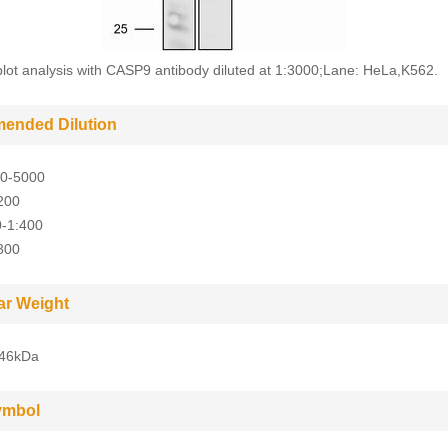
lot analysis with CASP9 antibody diluted at 1:3000;Lane: HeLa,K562.
ended Dilution
0-5000
200
0-1:400
300
ar Weight
/46kDa
ymbol