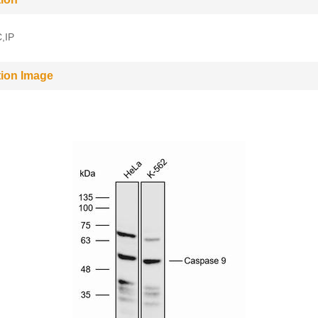
,IP
tion Image