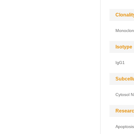
Clonalit
Monoclon
Isotype
IgG1
Subcell
Cytosol N
Researc
Apoptosi