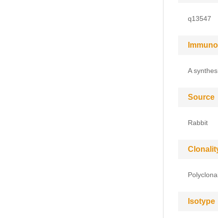
q13547
Immuno
A synthe
Source
Rabbit
Clonalit
Polyclona
Isotype