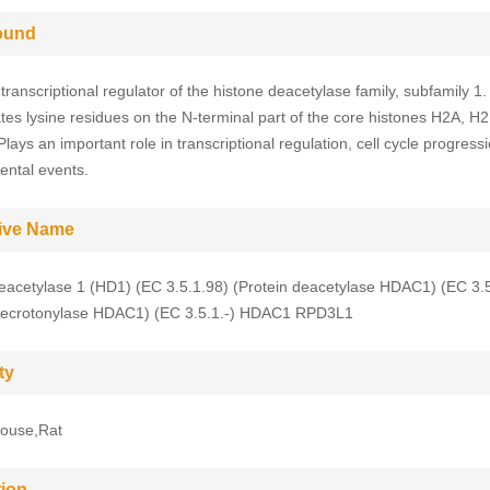
ound
ranscriptional regulator of the histone deacetylase family, subfamily 1.
tes lysine residues on the N-terminal part of the core histones H2A, H
lays an important role in transcriptional regulation, cell cycle progress
ntal events.
tive Name
eacetylase 1 (HD1) (EC 3.5.1.98) (Protein deacetylase HDAC1) (EC 3.5
 decrotonylase HDAC1) (EC 3.5.1.-) HDAC1 RPD3L1
ty
ouse,Rat
tion