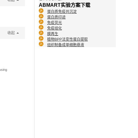
收起
ABMART实验方案下载
蛋白质免疫共沉淀
蛋白质印迹
免疫荧光
免疫组化
收起
膜再生
植物BPP法变性蛋白提取
组织制备成单细胞悬液
using