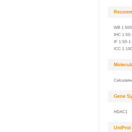
Recomm
WB 1:500
IHC 1:50
IF 1:50-1
ICC 1:10
Molecul
Calculat
Gene S
HDAC1
UniProt