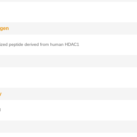
gen
sized peptide derived from human HDAC1
y
l