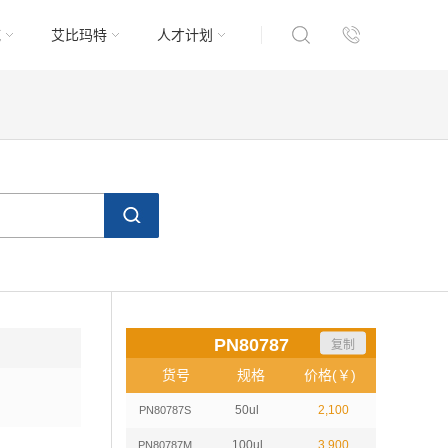
域
艾比玛特
人才计划
PN80787
复制
货号
规格
价格(￥)
50ul
2,100
PN80787S
100ul
3,900
PN80787M