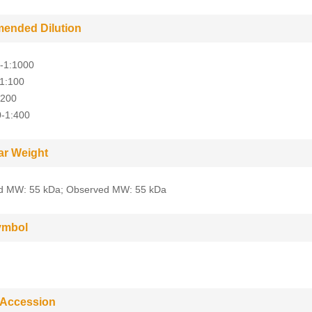
ended Dilution
-1:1000
-1:100
:200
0-1:400
ar Weight
ed MW: 55 kDa; Observed MW: 55 kDa
ymbol
 Accession