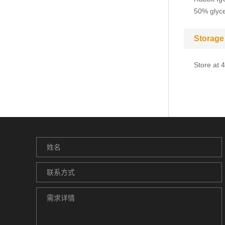
50% glyce
Storage
Store at 