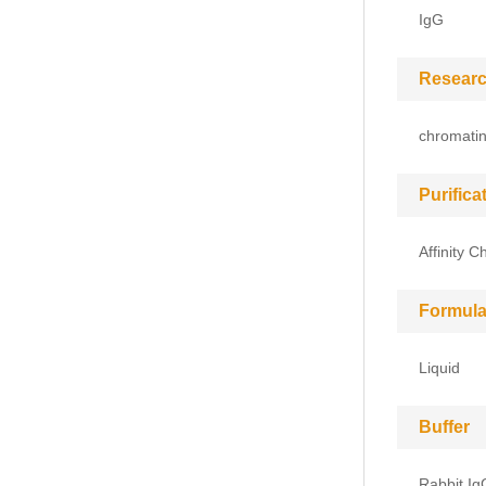
IgG
Researc
chromatin
Purific
Affinity 
Formula
Liquid
Buffer
Rabbit Ig