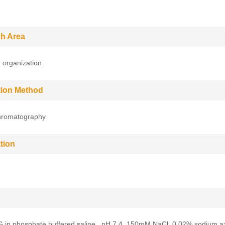
h Area
 organization
ation Method
Chromatography
tion
G in phosphate buffered saline , pH 7.4, 150mM NaCl, 0.02% sodium a