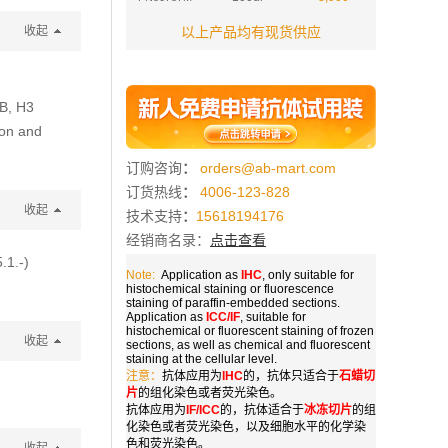
收起
以上产品均有现货供应
2B, H3
ion and
订购咨询
：
orders@ab-mart.com
订货热线
：
4006-123-828
收起
技术支持
：
15618194176
经销商名录：
点击查看
.1.-)
Note:
Application as
IHC
, only suitable for
histochemical staining or fluorescence
staining of paraffin-embedded sections.
Application as
ICC/IF
, suitable for
histochemical or fluorescent staining of frozen
收起
sections, as well as chemical and fluorescent
staining at the cellular level.
注意：
抗体应用为
IHC
的，抗体只适合于
石蜡切
片
的组化染色或者荧光染色。
抗体应用为
IF/ICC
的，抗体适合于
冰冻切片
的组
化染色或者荧光染色，以及细胞水平的化学染
色和荧光染色。