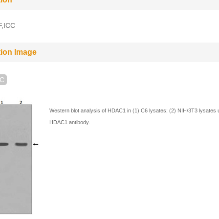
F,ICC
tion Image
HC
Western blot analysis of HDAC1 in (1) C6 lysates; (2) NIH/3T3 lysates 
HDAC1 antibody.