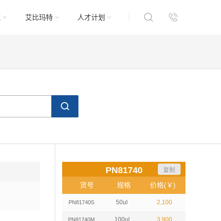
域
艾比玛特
人才计划
PN81740
复制
货号
规格
价格(￥)
50ul
2,100
PN81740S
100ul
3,900
PN81740M