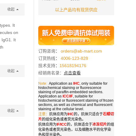
收起
以上产品均有现货供应
types. It
lecules on
 IgG1. It
th
订购咨询
：
orders@ab-mart.com
订货热线
：
4006-123-828
技术支持
：
15618194176
收起
经销商名录：
点击查看
Note:
Application as
IHC
, only suitable for
histochemical staining or fluorescence
staining of paraffin-embedded sections.
Application as
ICC/IF
, suitable for
histochemical or fluorescent staining of frozen
sections, as well as chemical and fluorescent
staining at the cellular level.
收起
注意：
抗体应用为
IHC
的，抗体只适合于
石蜡切
片
的组化染色或者荧光染色。
抗体应用为
IF/ICC
的，抗体适合于
冰冻切片
的组
化染色或者荧光染色，以及细胞水平的化学染
色和荧光染色。