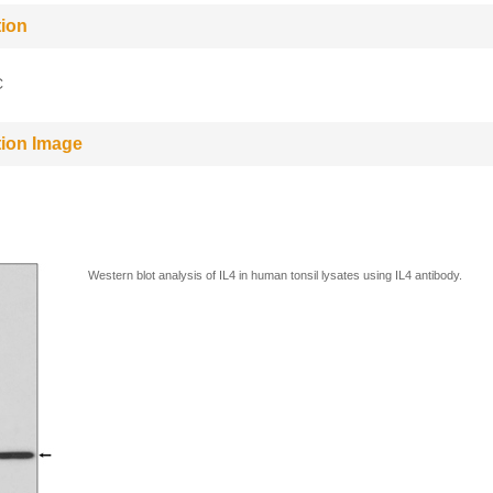
tion
C
tion Image
Western blot analysis of IL4 in human tonsil lysates using IL4 antibody.