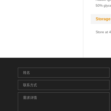
50% glyce
Storage
Store at 