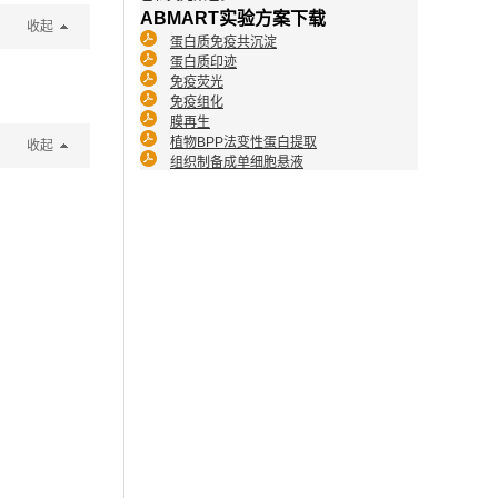
ABMART实验方案下载
收起
蛋白质免疫共沉淀
蛋白质印迹
免疫荧光
免疫组化
膜再生
植物BPP法变性蛋白提取
收起
组织制备成单细胞悬液