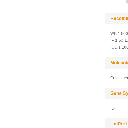
Recomm
WB 1:500
IF 1:50-1
ICC 1:10
Molecul
Calculat
Gene S
IL4
UniProt