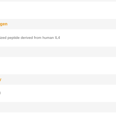
gen
ized peptide derived from human IL4
y
l