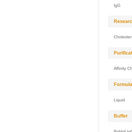
IgG
Researc
Cholester
Purific
Affinity 
Formula
Liquid
Buffer
Rabbit Ig