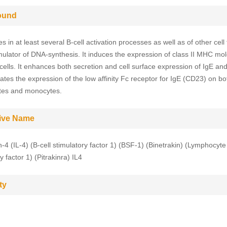
ound
es in at least several B-cell activation processes as well as of other cell 
imulator of DNA-synthesis. It induces the expression of class II MHC mo
cells. It enhances both secretion and cell surface expression of IgE and
lates the expression of the low affinity Fc receptor for IgE (CD23) on bo
tes and monocytes.
tive Name
n-4 (IL-4) (B-cell stimulatory factor 1) (BSF-1) (Binetrakin) (Lymphocyte
y factor 1) (Pitrakinra) IL4
ty