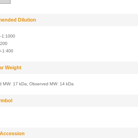
ended Dilution
-1:1000
:200
0-1:400
ar Weight
ed MW: 17 kDa; Observed MW: 14 kDa
ymbol
 Accession