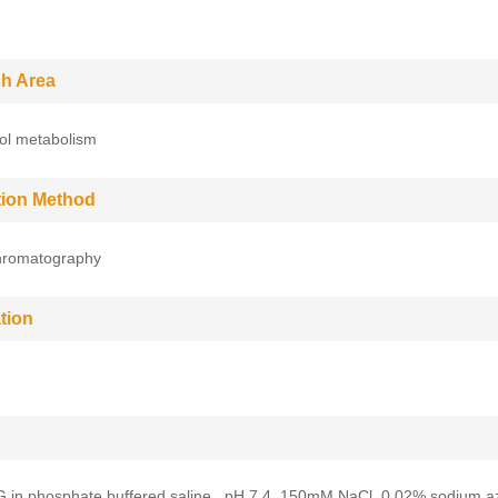
h Area
ol metabolism
ation Method
Chromatography
tion
G in phosphate buffered saline , pH 7.4, 150mM NaCl, 0.02% sodium a