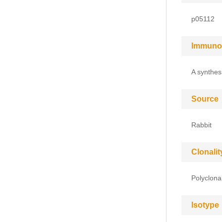
p05112
Immuno
A synthes
Source
Rabbit
Clonalit
Polyclona
Isotype