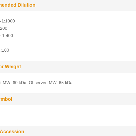
ended Dilution
-1:1000
:200
0-1:400
1:100
ar Weight
ed MW: 60 kDa; Observed MW: 65 kDa
ymbol
 Accession