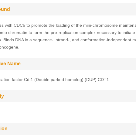
ound
s with CDC6 to promote the loading of the mini-chromosome mainten
nto chromatin to form the pre-replication complex necessary to initiat
on. Binds DNA in a sequence-, strand-, and conformation-independent 
 oncogene.
tive Name
cation factor Cdt1 (Double parked homolog) (DUP) CDT1
ty
tion