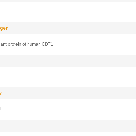
gen
ant protein of human CDT1
y
l