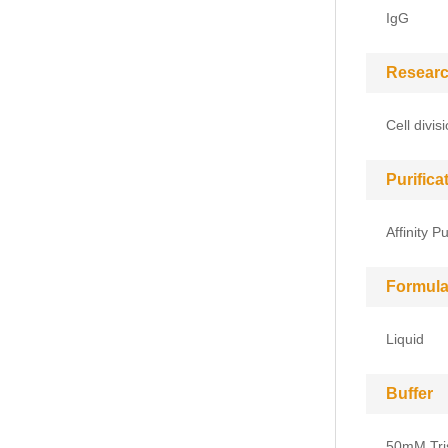
IgG
Researc
Cell divis
Purific
Affinity Pu
Formula
Liquid
Buffer
50mM Tris