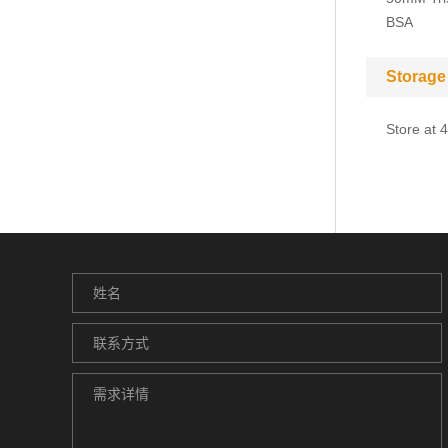
BSA
Storage
Store at 