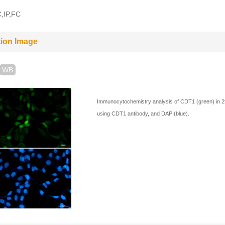
,IP,FC
tion Image
WB
Immunocytochemistry analysis of CDT1 (green) in 
using CDT1 antibody, and DAPI(blue).