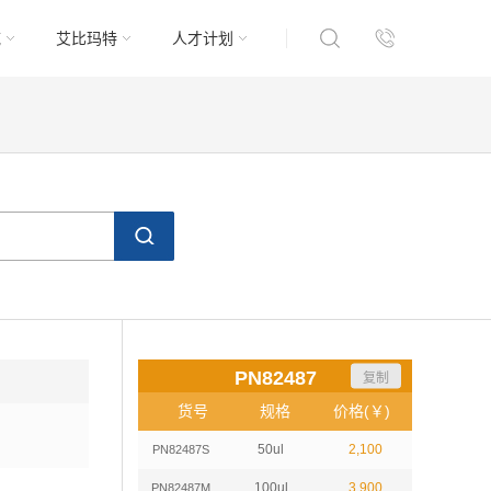
域
艾比玛特
人才计划
PN82487
复制
货号
规格
价格(￥)
50ul
2,100
PN82487S
100ul
3,900
PN82487M