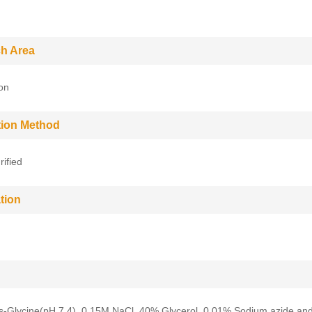
h Area
ion
ation Method
rified
tion
-Glycine(pH 7.4), 0.15M NaCl, 40% Glycerol, 0.01% Sodium azide an