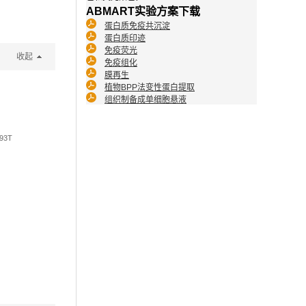
ABMART实验方案下载
蛋白质免疫共沉淀
蛋白质印迹
免疫荧光
收起
免疫组化
膜再生
植物BPP法变性蛋白提取
组织制备成单细胞悬液
293T