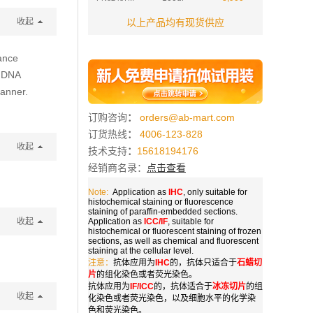
收起
以上产品均有现货供应
ance
e DNA
manner.
订购咨询
：
orders@ab-mart.com
订货热线
：
4006-123-828
收起
技术支持
：
15618194176
经销商名录：
点击查看
Note:
Application as
IHC
, only suitable for
histochemical staining or fluorescence
staining of paraffin-embedded sections.
收起
Application as
ICC/IF
, suitable for
histochemical or fluorescent staining of frozen
sections, as well as chemical and fluorescent
staining at the cellular level.
注意：
抗体应用为
IHC
的，抗体只适合于
石蜡切
片
的组化染色或者荧光染色。
抗体应用为
IF/ICC
的，抗体适合于
冰冻切片
的组
收起
化染色或者荧光染色，以及细胞水平的化学染
色和荧光染色。