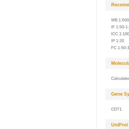
Recomm
WB 1:500
IF 1:50-1
ICC 1:10
IP 1:20
FC 1:50-
Molecul
Calculat
Gene S
CDT1
UniProt