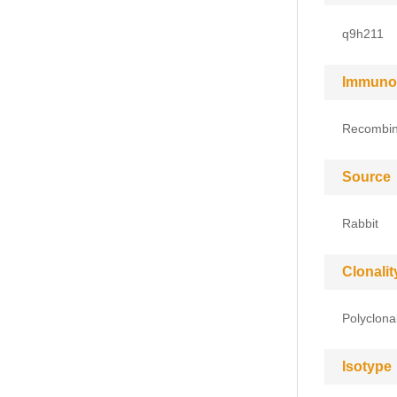
q9h211
Immuno
Recombin
Source
Rabbit
Clonalit
Polyclona
Isotype