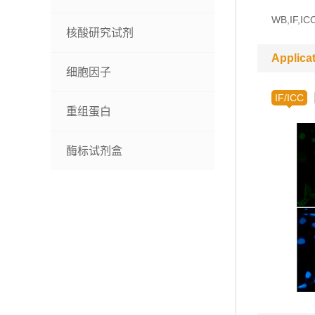
WB,IF,ICC
核酸研究试剂
Applica
细胞因子
IF/ICC
重组蛋白
酶标试剂盒