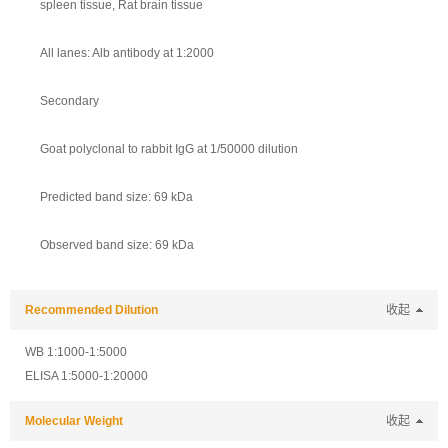
spleen tissue, Rat brain tissue
All lanes: Alb antibody at 1:2000
Secondary
Goat polyclonal to rabbit IgG at 1/50000 dilution
Predicted band size: 69 kDa
Observed band size: 69 kDa
Recommended Dilution
收起
WB 1:1000-1:5000
ELISA 1:5000-1:20000
Molecular Weight
收起