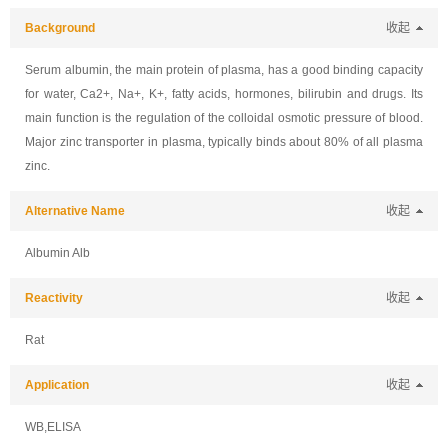
Background
收起
Serum albumin, the main protein of plasma, has a good binding capacity
for water, Ca2+, Na+, K+, fatty acids, hormones, bilirubin and drugs. Its
main function is the regulation of the colloidal osmotic pressure of blood.
Major zinc transporter in plasma, typically binds about 80% of all plasma
zinc.
Alternative Name
收起
Albumin Alb
Reactivity
收起
Rat
Application
收起
WB,ELISA