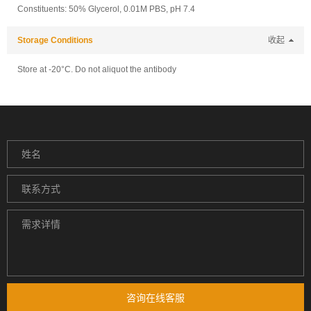
Constituents: 50% Glycerol, 0.01M PBS, pH 7.4
Storage Conditions
收起
Store at -20°C. Do not aliquot the antibody
咨询在线客服