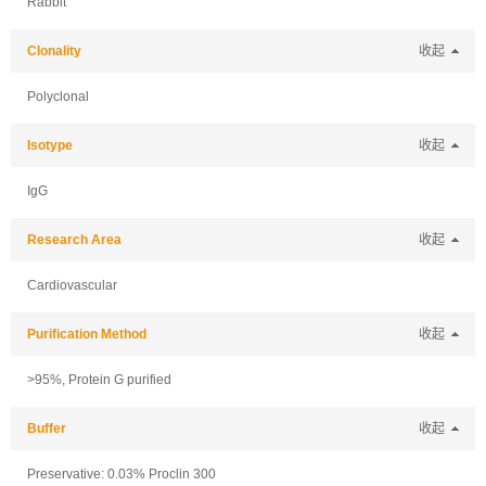
Rabbit
Clonality
收起
Polyclonal
Isotype
收起
IgG
Research Area
收起
Cardiovascular
Purification Method
收起
>95%, Protein G purified
Buffer
收起
Preservative: 0.03% Proclin 300