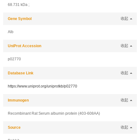
68.731 kDa ;
Gene Symbol
收起
Alb
UniProt Accession
收起
p02770
Database Link
收起
https://www.uniprot.org/uniprotkb/p02770
Immunogen
收起
Recombinant Rat Serum albumin protein (403-608AA)
Source
收起