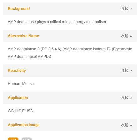
Background
收起
AMP deaminase plays a critical role in energy metabolism.
Alternative Name
收起
AMP deaminase 3 (EC 3.5.4.6) (AMP deaminase isoform E) (Erythrocyte
AMP deaminase) AMPD3
Reactivity
收起
Human, Mouse
Application
收起
WB,IHC,ELISA
Application Image
收起