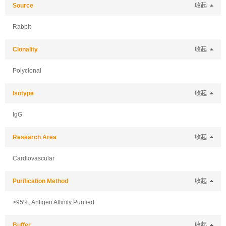
Source
收起
Rabbit
Clonality
收起
Polyclonal
Isotype
收起
IgG
Research Area
收起
Cardiovascular
Purification Method
收起
>95%, Antigen Affinity Purified
Buffer
收起