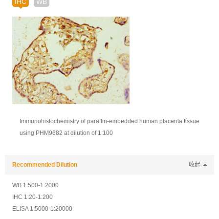
IHC
WB
Immunohistochemistry of paraffin-embedded human placenta tissue
using PHM9682 at dilution of 1:100
Recommended Dilution
收起
WB 1:500-1:2000
IHC 1:20-1:200
ELISA 1:5000-1:20000