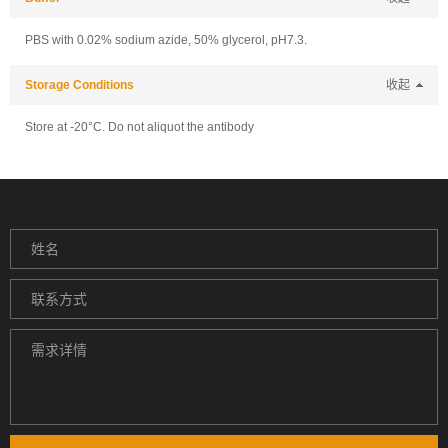
PBS with 0.02% sodium azide, 50% glycerol, pH7.3.
Storage Conditions
收起
Store at -20°C. Do not aliquot the antibody