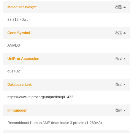
Molecular Weight
收起
88.812 kDa ;
Gene Symbol
收起
AMPD3
UniProt Accession
收起
q01432
Database Link
收起
https://www.uniprot.org/uniprotkb/q01432
Immunogen
收起
Recombinant Human AMP deaminase 3 protein (1-260AA)