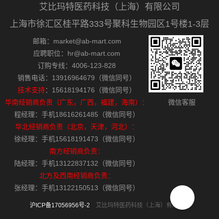
艾比玛特医药科技（上海）有限公司
上海市徐汇区桂平路333号聚科生物园区1号楼1-3层
邮箱：market@ab-mart.com
应聘职位：hr@ab-mart.com
订购专线：4006-123-828
销售电话：13916964679（微信同号）
技术支持
：15618194176（微信同号）
华南经销商负责（广东，广西，福建，海南）：
微信客服
程经理：手机18616261485（微信同号）
华北经销商负责（北京，天津，河北）：
徐经理：手机15618191473（微信同号）
南方经销商负责：
陆经理：手机13122837132（微信同号）
北方及西南经销商负责：
张经理：手机13122150513（微信同号）
沪ICP备17056956号-2
艾比玛特医药科技（上海）有限公司