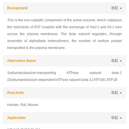
Background
收起
This is the non-catalytic component of the active enzyme, which catalyzes
the hydrolysis of ATP coupled with the exchange of Na(+) and K(+) ions
across the plasma membrane. The beta subunit regulates, through
assembly of alpha/beta heterodimers, the number of sodium pumps
transported to the plasma membrane.
Alternative Name
收起
Sodium/potassium-transporting ATPase subunit beta-1
(Sodium/potassium-dependent ATPase subunit beta-1) ATP1B1 ATP1B
Reactivity
收起
Human, Rat, Mouse
Application
收起