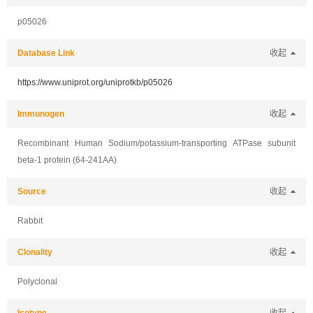
p05026
Database Link
收起
https://www.uniprot.org/uniprotkb/p05026
Immunogen
收起
Recombinant Human Sodium/potassium-transporting ATPase subunit
beta-1 protein (64-241AA)
Source
收起
Rabbit
Clonality
收起
Polyclonal