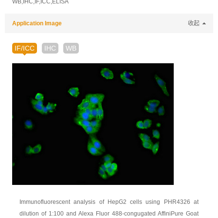
WB,IHC,IF,ICC,ELISA
Application Image
收起
IF/ICC
IHC
WB
Immunofluorescent analysis of HepG2 cells using PHR4326 at
dilution of 1:100 and Alexa Fluor 488-congugated AffiniPure Goat