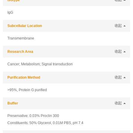
Isotype
收起
IgG
Subcellular Location
收起
Transmembrane
Research Area
收起
Cancer; Metabolism; Signal transduction
Purification Method
收起
>95%, Protein G purified
Buffer
收起
Preservative: 0.03% Proclin 300
Constituents: 50% Glycerol, 0.01M PBS, pH 7.4