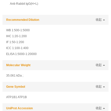
Anti-Rabbit IgG(H+L)
Recommended Dilution
收起
WB 1:500-1:5000
IHC 1:20-1:200
IF 1:50-1:200
ICC 1:100-1:400
ELISA 1:5000-1:20000
Molecular Weight
收起
35.061 kDa ;
Gene Symbol
收起
ATP1B1 ATP1B
UniProt Accession
收起