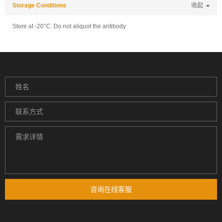
Storage Conditions
收起
Store at -20°C. Do not aliquot the antibody
咨询在线客服