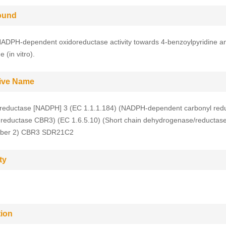
ound
ADPH-dependent oxidoreductase activity towards 4-benzoylpyridine a
 (in vitro).
tive Name
 reductase [NADPH] 3 (EC 1.1.1.184) (NADPH-dependent carbonyl redu
reductase CBR3) (EC 1.6.5.10) (Short chain dehydrogenase/reductase
ber 2) CBR3 SDR21C2
ty
tion