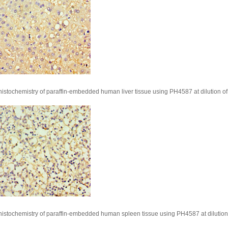
stochemistry of paraffin-embedded human liver tissue using PH4587 at dilution of
stochemistry of paraffin-embedded human spleen tissue using PH4587 at dilution