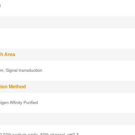
l
h Area
m; Signal transduction
ation Method
gen Affinity Purified
0.02% sodium azide, 50% glycerol, pH7.3.