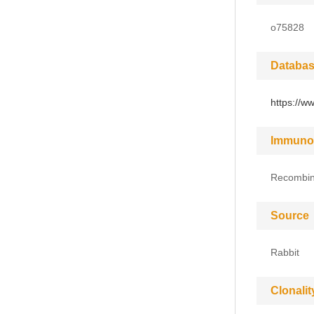
o75828
Databas
https://w
Immuno
Recombin
Source
Rabbit
Clonalit