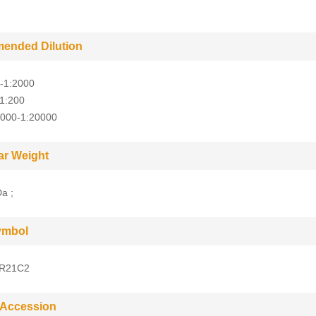
ended Dilution
-1:2000
-1:200
5000-1:20000
ar Weight
a ;
ymbol
R21C2
 Accession