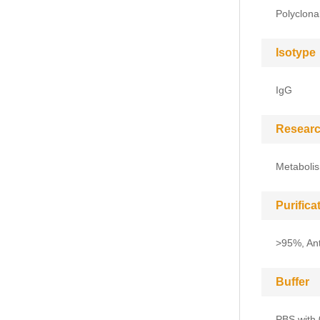
Polyclona
Isotype
IgG
Researc
Metabolis
Purific
>95%, Anti
Buffer
PBS with 