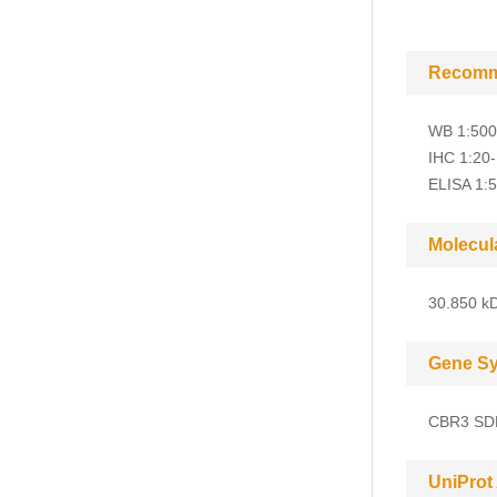
Recomm
WB 1:500
IHC 1:20
ELISA 1:
Molecul
30.850 kD
Gene S
CBR3 SD
UniProt