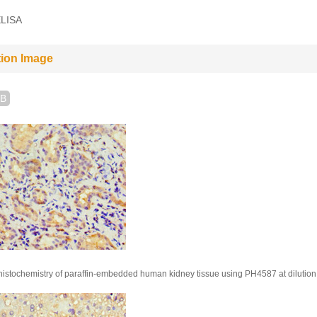
LISA
tion Image
B
stochemistry of paraffin-embedded human kidney tissue using PH4587 at dilution