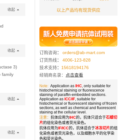
收起
以上产品均有现货供应
nd
收起
订购咨询
：
orders@ab-mart.com
订货热线
：
4006-123-828
ctase 3)
技术支持
：
15618194176
 family
经销商名录：
点击查看
Note:
Application as
IHC
, only suitable for
histochemical staining or fluorescence
staining of paraffin-embedded sections.
收起
Application as
ICC/IF
, suitable for
histochemical or fluorescent staining of frozen
sections, as well as chemical and fluorescent
staining at the cellular level.
注意：
抗体应用为
IHC
的，抗体只适合于
石蜡切
片
的组化染色或者荧光染色。
抗体应用为
IF/ICC
的，抗体适合于
冰冻切片
的组
收起
化染色或者荧光染色，以及细胞水平的化学染
色和荧光染色。