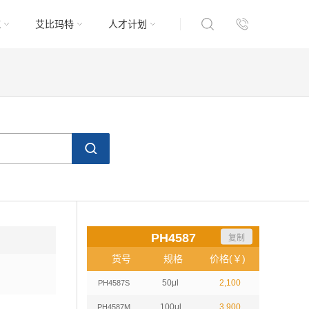
域
艾比玛特
人才计划
PH4587
复制
货号
规格
价格(￥)
50μl
2,100
PH4587S
100μl
3,900
PH4587M