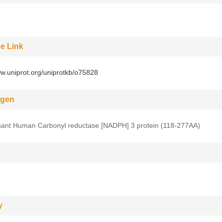
e Link
ww.uniprot.org/uniprotkb/o75828
gen
ant Human Carbonyl reductase [NADPH] 3 protein (118-277AA)
y