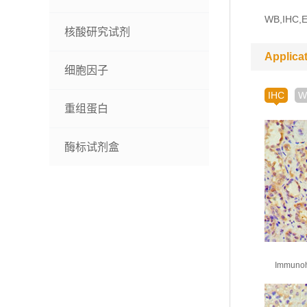
WB,IHC,E
核酸研究试剂
Applica
细胞因子
IHC
W
重组蛋白
酶标试剂盒
Immunohi