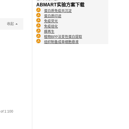
ABMART实验方案下载
蛋白质免疫共沉淀
蛋白质印迹
免疫荧光
收起
免疫组化
膜再生
植物BPP法变性蛋白提取
组织制备成单细胞悬液
 of 1:100