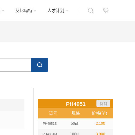
域
艾比玛特
人才计划
PH4951
复制
货号
规格
价格(￥)
50μl
2,100
PH4951S
100μl
3,900
PH4951M