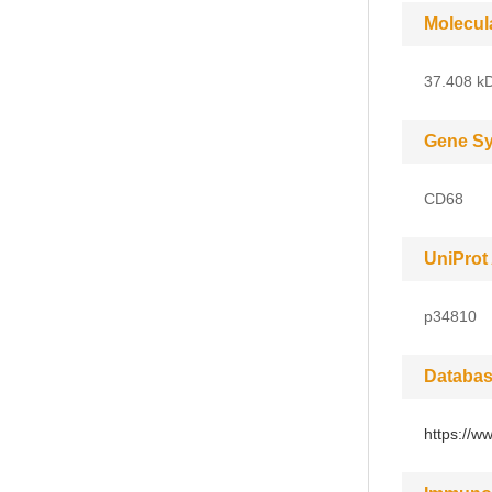
Molecul
37.408 kD
Gene S
CD68
UniProt
p34810
Databas
https://w