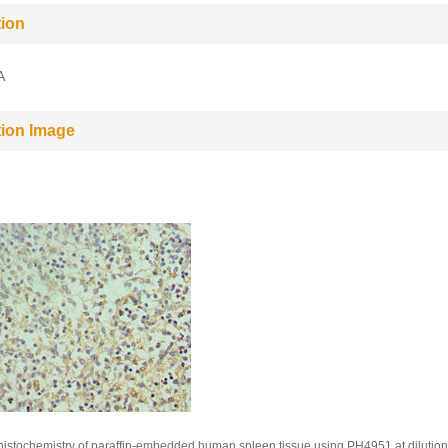
tion
A
tion Image
stochemistry of paraffin-embedded human spleen tissue using PH4951 at dilution