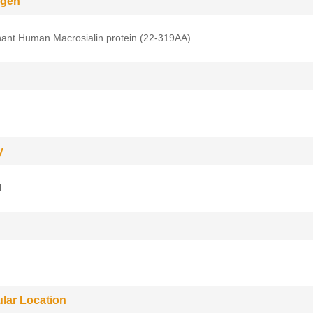
gen
ant Human Macrosialin protein (22-319AA)
y
l
ular Location