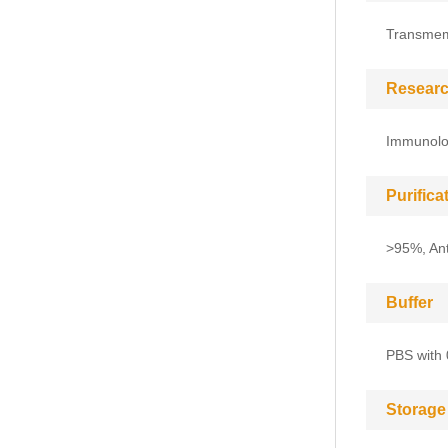
Transme
Researc
Immunol
Purific
>95%, Anti
Buffer
PBS with 
Storage