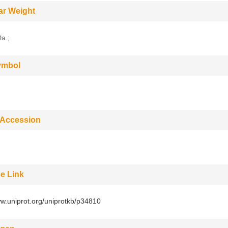
ar Weight
a ;
ymbol
 Accession
e Link
ww.uniprot.org/uniprotkb/p34810