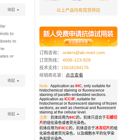
收起
以上产品均有现货供应
lar
Binds to
ubsets to
the
订购咨询
：
orders@ab-mart.com
ates or
订货热线
：
4006-123-828
技术支持
：
15618194176
经销商名录：
点击查看
收起
Note:
Application as
IHC
, only suitable for
histochemical staining or fluorescence
staining of paraffin-embedded sections.
Application as
ICC/IF
, suitable for
histochemical or fluorescent staining of frozen
sections, as well as chemical and fluorescent
staining at the cellular level.
收起
注意：
抗体应用为
IHC
的，抗体只适合于
石蜡切
片
的组化染色或者荧光染色。
抗体应用为
IF/ICC
的，抗体适合于
冰冻切片
的组
化染色或者荧光染色，以及细胞水平的化学染
色和荧光染色。