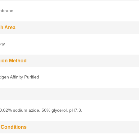
mbrane
h Area
ogy
ation Method
gen Affinity Purified
0.02% sodium azide, 50% glycerol, pH7.3.
 Conditions