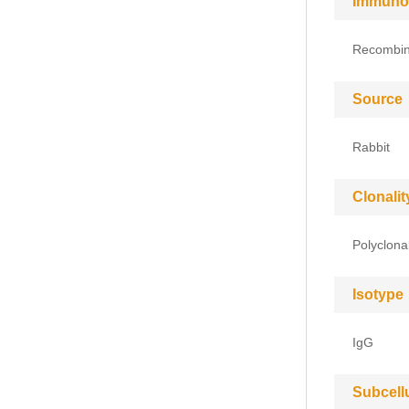
Immuno
Recombin
Source
Rabbit
Clonalit
Polyclona
Isotype
IgG
Subcell