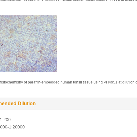
stochemistry of paraffin-embedded human tonsil tissue using PH4951 at dilution o
ended Dilution
-1:200
5000-1:20000