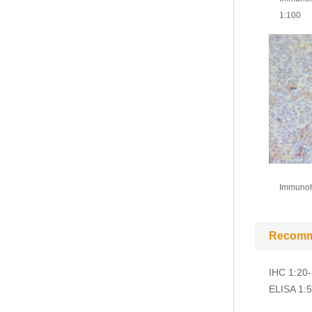
1:100
Immunohi
Recomm
IHC 1:20
ELISA 1: