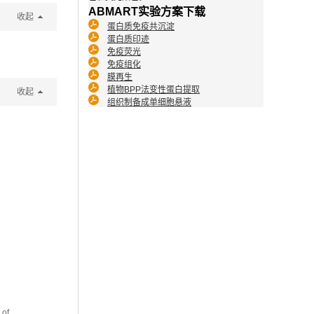
ABMART实验方案下载
收起
蛋白质免疫共沉淀
蛋白质印迹
免疫荧光
免疫组化
膜再生
植物BPP法变性蛋白提取
收起
组织制备成单细胞悬液
 of