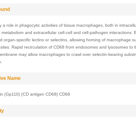
ound
 a role in phagocytic activities of tissue macrophages, both in intracellu
 metabolism and extracellular cell-cell and cell-pathogen interactions. 
nd organ-specific lectins or selectins, allowing homing of macrophage s
r sites. Rapid recirculation of CD68 from endosomes and lysosomes to 
mbrane may allow macrophages to crawl over selectin-bearing substr
s.
tive Name
lin (Gp110) (CD antigen CD68) CD68
ty