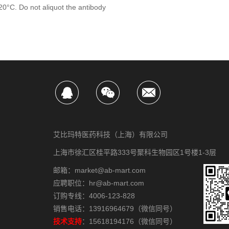
-20°C. Do not aliquot the antibody
艾比玛特医药科技（上海）有限公司
上海市徐汇区桂平路333号聚科生物园区1号楼1-3层
邮箱：market@ab-mart.com
应聘职位：hr@ab-mart.com
订购专线：4006-123-828
销售电话：13916964679（微信同号）
技术支持
：15618194176（微信同号）