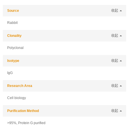
Source
收起
Rabbit
Clonality
收起
Polyclonal
Isotype
收起
IgG
Research Area
收起
Cell biology
Purification Method
收起
>95%, Protein G purified