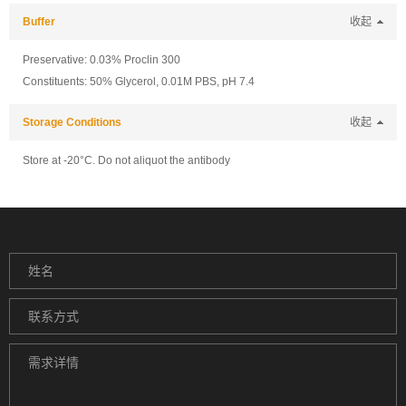
Buffer
收起
Preservative: 0.03% Proclin 300
Constituents: 50% Glycerol, 0.01M PBS, pH 7.4
Storage Conditions
收起
Store at -20°C. Do not aliquot the antibody