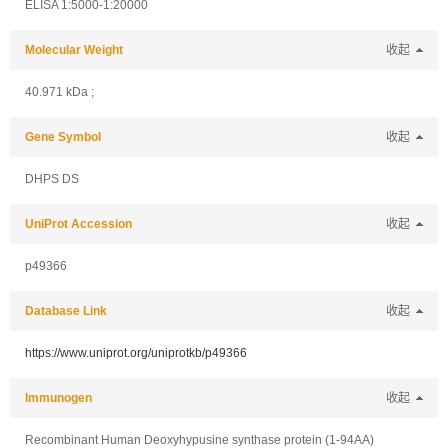
ELISA 1:5000-1:20000
Molecular Weight
收起
40.971 kDa ;
Gene Symbol
收起
DHPS DS
UniProt Accession
收起
p49366
Database Link
收起
https://www.uniprot.org/uniprotkb/p49366
Immunogen
收起
Recombinant Human Deoxyhypusine synthase protein (1-94AA)