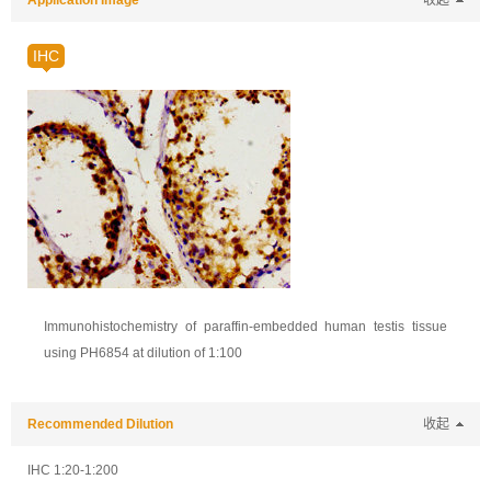
Application Image
收起
IHC
Immunohistochemistry of paraffin-embedded human testis tissue
using PH6854 at dilution of 1:100
Recommended Dilution
收起
IHC 1:20-1:200