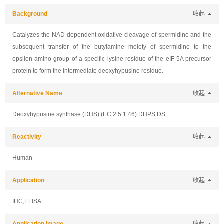
Background
收起
Catalyzes the NAD-dependent oxidative cleavage of spermidine and the
subsequent transfer of the butylamine moiety of spermidine to the
epsilon-amino group of a specific lysine residue of the eIF-5A precursor
protein to form the intermediate deoxyhypusine residue.
Alternative Name
收起
Deoxyhypusine synthase (DHS) (EC 2.5.1.46) DHPS DS
Reactivity
收起
Human
Application
收起
IHC,ELISA