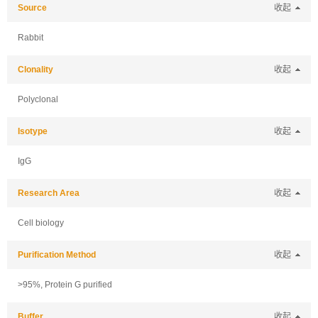
Source
收起
Rabbit
Clonality
收起
Polyclonal
Isotype
收起
IgG
Research Area
收起
Cell biology
Purification Method
收起
>95%, Protein G purified
Buffer
收起