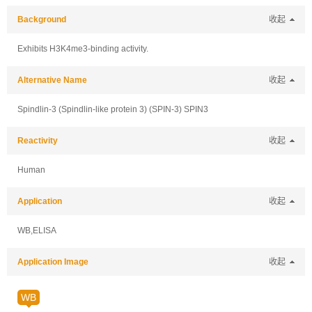
Background
收起
Exhibits H3K4me3-binding activity.
Alternative Name
收起
Spindlin-3 (Spindlin-like protein 3) (SPIN-3) SPIN3
Reactivity
收起
Human
Application
收起
WB,ELISA
Application Image
收起
WB