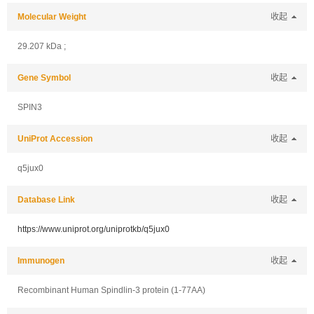
Molecular Weight
收起
29.207 kDa ;
Gene Symbol
收起
SPIN3
UniProt Accession
收起
q5jux0
Database Link
收起
https://www.uniprot.org/uniprotkb/q5jux0
Immunogen
收起
Recombinant Human Spindlin-3 protein (1-77AA)