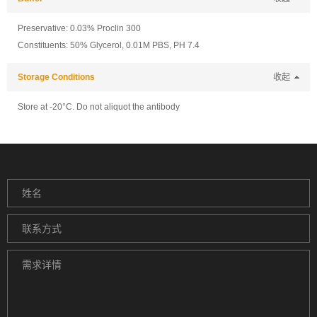
Preservative: 0.03% Proclin 300
Constituents: 50% Glycerol, 0.01M PBS, PH 7.4
Storage Conditions
收起
Store at -20°C. Do not aliquot the antibody