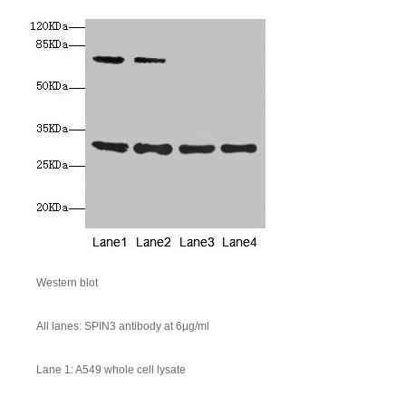
Western blot
All lanes: SPIN3 antibody at 6μg/ml
Lane 1: A549 whole cell lysate