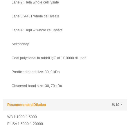
Lane 2: Hela whole cell lysate
Lane 3: A431 whole cell lysate
Lane 4: HepG2 whole cell lysate
Secondary
Goat polyclonal to rabbit IgG at 1/10000 dilution
Predicted band size: 30, 9 kDa
Observed band size: 30, 70 kDa
Recommended Dilution
收起
WB 1:1000-1:5000
ELISA 1:5000-1:20000