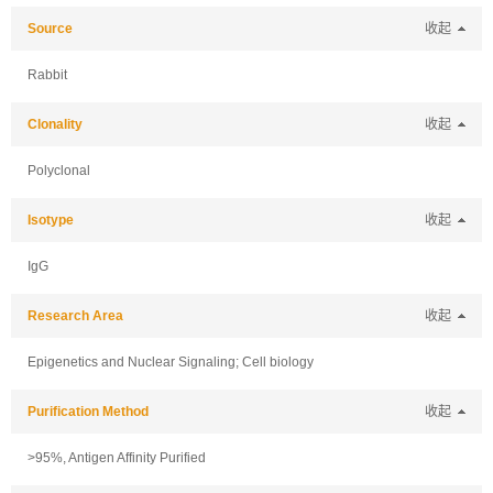
Source
收起
Rabbit
Clonality
收起
Polyclonal
Isotype
收起
IgG
Research Area
收起
Epigenetics and Nuclear Signaling; Cell biology
Purification Method
收起
>95%, Antigen Affinity Purified