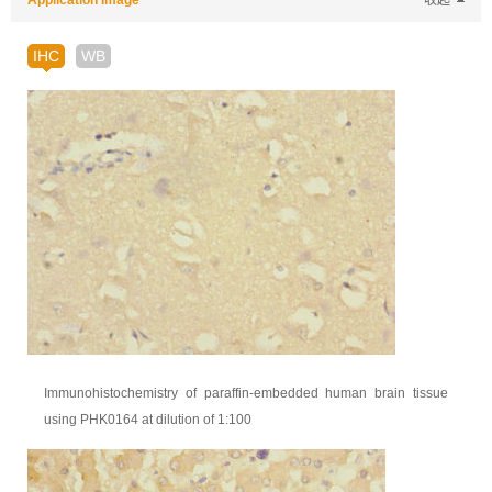
Application Image
收起
IHC
WB
Immunohistochemistry of paraffin-embedded human brain tissue
using PHK0164 at dilution of 1:100