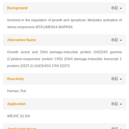
Background
收起
Involved in the regulation of growth and apoptosis. Mediates activation of
stress-responsive MTK1/MEKK4 MAPKKK.
Alternative Name
收起
Growth arrest and DNA damage-inducible protein GADD45 gamma
(Cytokine-responsive protein CR6) (DNA damage-inducible transcript 2
protein) (DDIT-2) GADD45G CR6 DDIT2
Reactivity
收起
Human, Rat
Application
收起
WB,IHC,ELISA