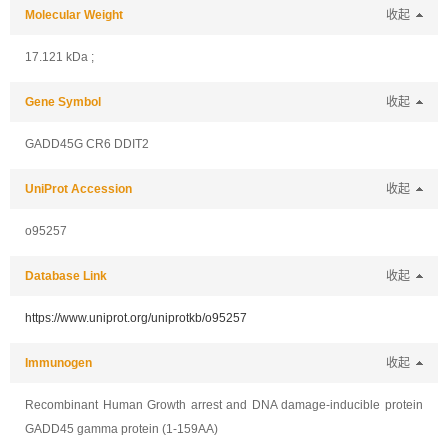
Molecular Weight
收起
17.121 kDa ;
Gene Symbol
收起
GADD45G CR6 DDIT2
UniProt Accession
收起
o95257
Database Link
收起
https://www.uniprot.org/uniprotkb/o95257
Immunogen
收起
Recombinant Human Growth arrest and DNA damage-inducible protein
GADD45 gamma protein (1-159AA)