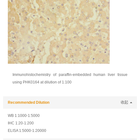
Immunohistochemistry of paraffin-embedded human liver tissue
using PHK0164 at dilution of 1:100
Recommended Dilution
收起
WB 1:1000-1:5000
IHC 1:20-1:200
ELISA 1:5000-1:20000