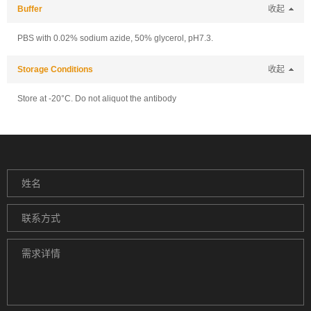
Buffer
收起
PBS with 0.02% sodium azide, 50% glycerol, pH7.3.
Storage Conditions
收起
Store at -20°C. Do not aliquot the antibody