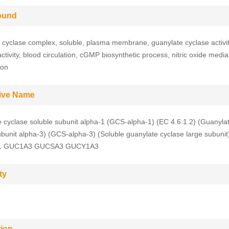
ound
 cyclase complex, soluble, plasma membrane, guanylate cyclase activit
ctivity, blood circulation, cGMP biosynthetic process, nitric oxide media
ion
tive Name
 cyclase soluble subunit alpha-1 (GCS-alpha-1) (EC 4.6.1.2) (Guanyla
ubunit alpha-3) (GCS-alpha-3) (Soluble guanylate cyclase large subunit
 GUC1A3 GUCSA3 GUCY1A3
ty
tion