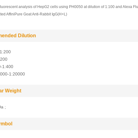
uorescent analysis of HepG2 cells using PH0050 at dilution of 1:100 and Alexa Fl
ed AffiniPure Goat Anti-Rabbit IgG(H+L)
ended Dilution
-1:200
:200
0-1:400
5000-1:20000
ar Weight
a ;
ymbol