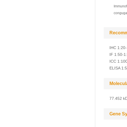
Immunofl
congugat
Recomm
IHC 1:20
IF 1:50-1
ICC 1:10
ELISA 1:
Molecul
77.452 kD
Gene S