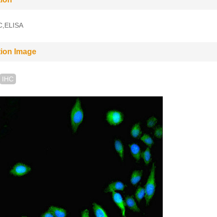
C,ELISA
tion Image
IHC