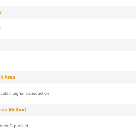
y
l
h Area
cular; Signal transduction
ation Method
tein G purified