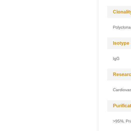
Clonalit
Polyclona
Isotype
IgG
Researc
Cardiovas
Purific
>95%, Pro