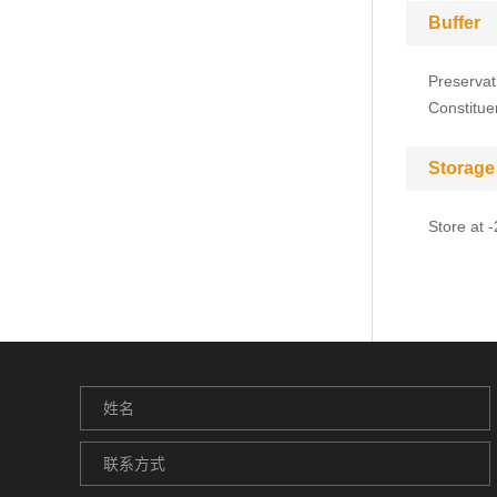
Buffer
Preservat
Constitue
Storage
Store at 