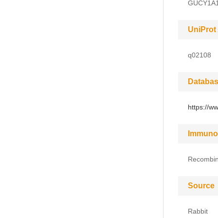
GUCY1A1
UniProt
q02108
Databas
https://w
Immuno
Recombina
Source
Rabbit