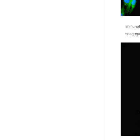
Immunofl
congugat