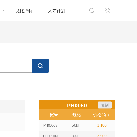
域
艾比玛特
人才计划
PH0050
复制
货号
规格
价格(￥)
50μl
2,100
PH0050S
100μl
3,900
PH0050M