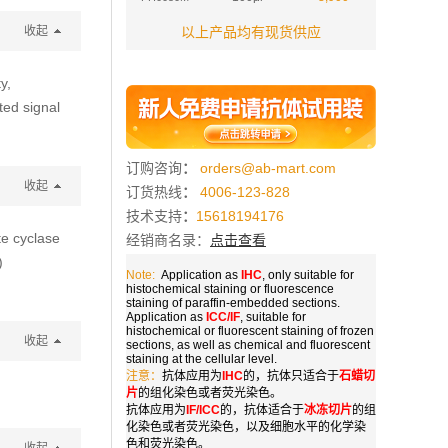
收起
以上产品均有现货供应
y,
ted signal
订购咨询
：
orders@ab-mart.com
收起
订货热线
：
4006-123-828
技术支持
：
15618194176
te cyclase
经销商名录：
点击查看
)
Note:
Application as
IHC
, only suitable for
histochemical staining or fluorescence
staining of paraffin-embedded sections.
Application as
ICC/IF
, suitable for
histochemical or fluorescent staining of frozen
收起
sections, as well as chemical and fluorescent
staining at the cellular level.
注意：
抗体应用为
IHC
的，抗体只适合于
石蜡切
片
的组化染色或者荧光染色。
抗体应用为
IF/ICC
的，抗体适合于
冰冻切片
的组
化染色或者荧光染色，以及细胞水平的化学染
色和荧光染色。