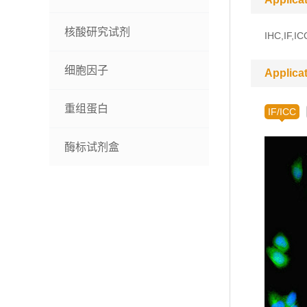
核酸研究试剂
IHC,IF,IC
细胞因子
Applica
重组蛋白
IF/ICC
酶标试剂盒