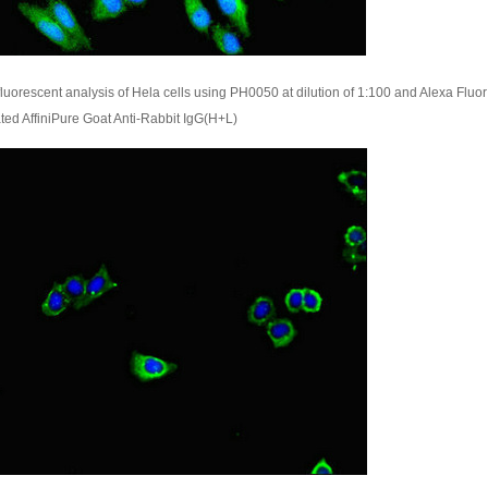
uorescent analysis of Hela cells using PH0050 at dilution of 1:100 and Alexa Fluor
ed AffiniPure Goat Anti-Rabbit IgG(H+L)