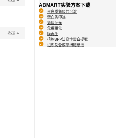
收起
ABMART实验方案下载
蛋白质免疫共沉淀
蛋白质印迹
免疫荧光
免疫组化
收起
膜再生
植物BPP法变性蛋白提取
组织制备成单细胞悬液