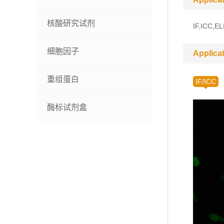
核酸研究试剂
IF,ICC,EL
细胞因子
Applica
重组蛋白
IF/ICC
酶标试剂盒