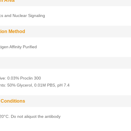
h Area
cs and Nuclear Signaling
ation Method
gen Affinity Purified
ive: 0.03% Proclin 300
nts: 50% Glycerol, 0.01M PBS, pH 7.4
 Conditions
-20°C. Do not aliquot the antibody