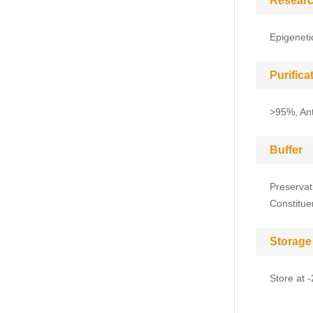
Researc
Epigeneti
Purific
>95%, Anti
Buffer
Preservat
Constitue
Storage
Store at 