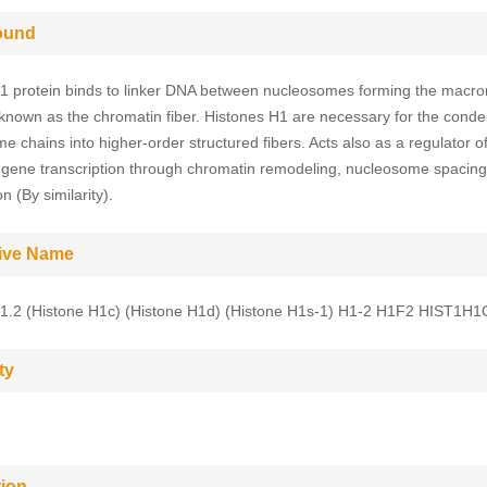
ound
1 protein binds to linker DNA between nucleosomes forming the macro
 known as the chromatin fiber. Histones H1 are necessary for the conde
e chains into higher-order structured fibers. Acts also as a regulator o
l gene transcription through chromatin remodeling, nucleosome spaci
n (By similarity).
tive Name
1.2 (Histone H1c) (Histone H1d) (Histone H1s-1) H1-2 H1F2 HIST1H1
ty
tion