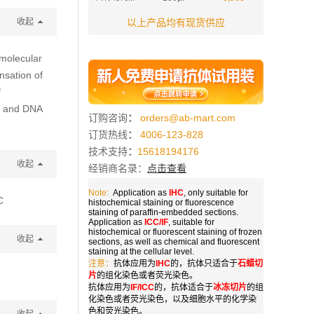
收起
以上产品均有现货供应
molecular
nsation of
f
ng and DNA
订购咨询
：
orders@ab-mart.com
订货热线
：
4006-123-828
技术支持
：
15618194176
收起
经销商名录：
点击查看
Note:
Application as
IHC
, only suitable for
C
histochemical staining or fluorescence
staining of paraffin-embedded sections.
Application as
ICC/IF
, suitable for
histochemical or fluorescent staining of frozen
收起
sections, as well as chemical and fluorescent
staining at the cellular level.
注意：
抗体应用为
IHC
的，抗体只适合于
石蜡切
片
的组化染色或者荧光染色。
抗体应用为
IF/ICC
的，抗体适合于
冰冻切片
的组
化染色或者荧光染色，以及细胞水平的化学染
色和荧光染色。