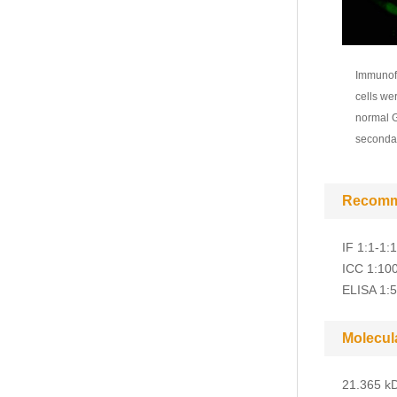
Immunofl
cells we
normal G
secondar
Recomm
IF 1:1-1:
ICC 1:10
ELISA 1:
Molecul
21.365 kD