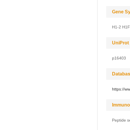
Gene S
H1-2 H1
UniProt
p16403
Databas
https://w
Immuno
Peptide s