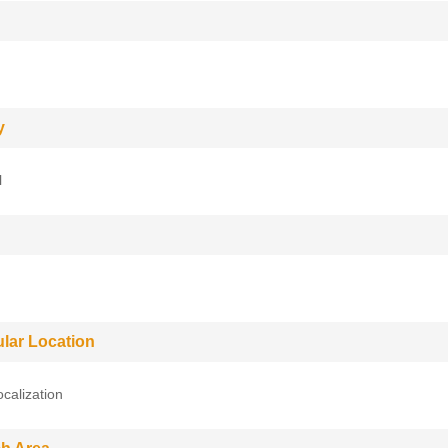
y
l
ular Location
ocalization