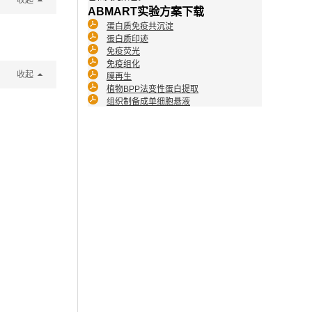
收起
ABMART实验方案下载
蛋白质免疫共沉淀
蛋白质印迹
免疫荧光
免疫组化
收起
膜再生
植物BPP法变性蛋白提取
组织制备成单细胞悬液