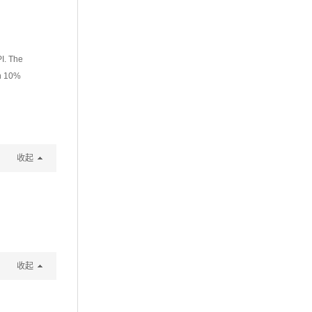
I. The
in 10%
收起
收起