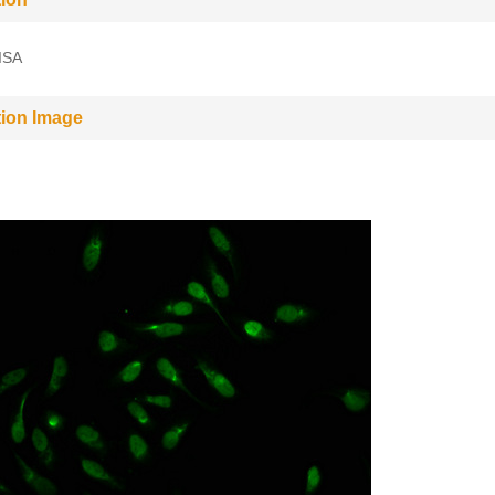
ISA
tion Image