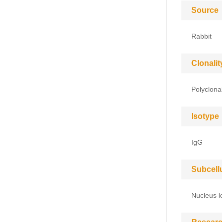
Source
Rabbit
Clonalit
Polyclona
Isotype
IgG
Subcell
Nucleus l