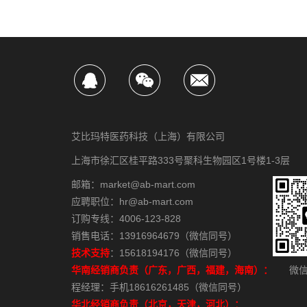
艾比玛特医药科技（上海）有限公司
上海市徐汇区桂平路333号聚科生物园区1号楼1-3层
邮箱：market@ab-mart.com
应聘职位：hr@ab-mart.com
订购专线：4006-123-828
销售电话：13916964679（微信同号）
技术支持
：15618194176（微信同号）
华南经销商负责（广东，广西，福建，海南）：
微信
程经理：手机18616261485（微信同号）
华北经销商负责（北京，天津，河北）：