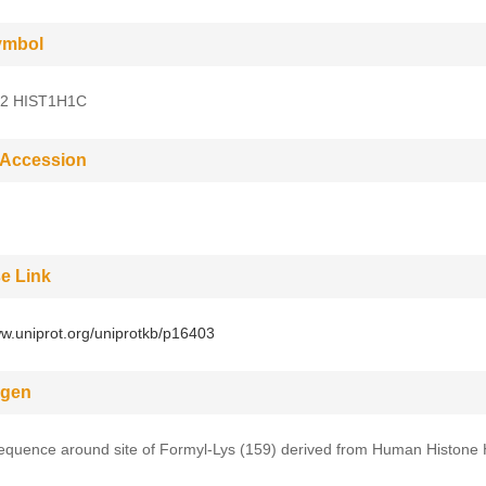
ymbol
F2 HIST1H1C
 Accession
e Link
ww.uniprot.org/uniprotkb/p16403
gen
equence around site of Formyl-Lys (159) derived from Human Histone