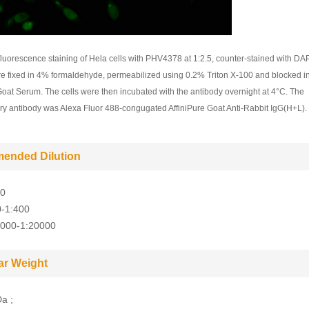
uorescence staining of Hela cells with PHV4378 at 1:2.5, counter-stained with DAP
re fixed in 4% formaldehyde, permeabilized using 0.2% Triton X-100 and blocked 
oat Serum. The cells were then incubated with the antibody overnight at 4°C. The
y antibody was Alexa Fluor 488-congugated AffiniPure Goat Anti-Rabbit IgG(H+L).
ended Dilution
10
0-1:400
5000-1:20000
ar Weight
a ;