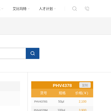
域
艾比玛特
人才计划
PHV4378
复制
货号
规格
价格(￥)
50μl
2,100
PHV4378S
100μl
3,900
PHV4378M