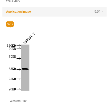
WB,ELISA
Application Image
收起
WB
Western Blot