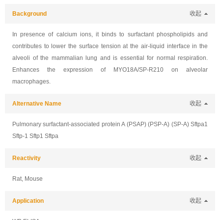
Background
收起
In presence of calcium ions, it binds to surfactant phospholipids and
contributes to lower the surface tension at the air-liquid interface in the
alveoli of the mammalian lung and is essential for normal respiration.
Enhances the expression of MYO18A/SP-R210 on alveolar
macrophages.
Alternative Name
收起
Pulmonary surfactant-associated protein A (PSAP) (PSP-A) (SP-A) Sftpa1
Sftp-1 Sftp1 Sftpa
Reactivity
收起
Rat, Mouse
Application
收起