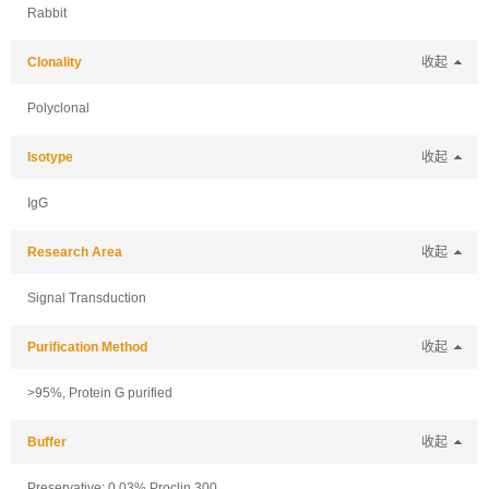
Rabbit
Clonality
收起
Polyclonal
Isotype
收起
IgG
Research Area
收起
Signal Transduction
Purification Method
收起
>95%, Protein G purified
Buffer
收起
Preservative: 0.03% Proclin 300