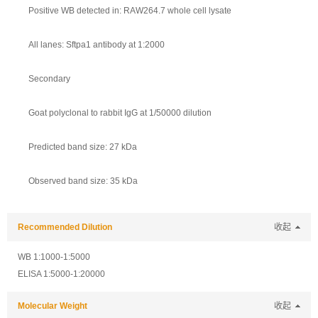
Positive WB detected in: RAW264.7 whole cell lysate
All lanes: Sftpa1 antibody at 1:2000
Secondary
Goat polyclonal to rabbit IgG at 1/50000 dilution
Predicted band size: 27 kDa
Observed band size: 35 kDa
Recommended Dilution
收起
WB 1:1000-1:5000
ELISA 1:5000-1:20000
Molecular Weight
收起