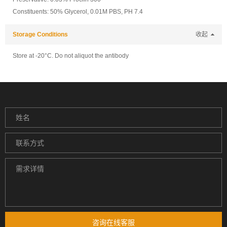
Constituents: 50% Glycerol, 0.01M PBS, PH 7.4
Storage Conditions
收起
Store at -20°C. Do not aliquot the antibody
咨询在线客服