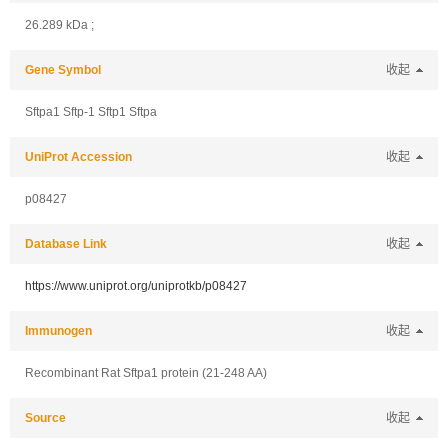
26.289 kDa ;
Gene Symbol
收起
Sftpa1 Sftp-1 Sftp1 Sftpa
UniProt Accession
收起
p08427
Database Link
收起
https://www.uniprot.org/uniprotkb/p08427
Immunogen
收起
Recombinant Rat Sftpa1 protein (21-248 AA)
Source
收起